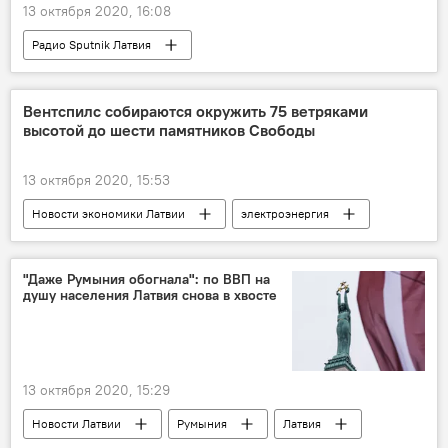
13 октября 2020, 16:08
Радио Sputnik Латвия
Конфликт вокруг БелАЭС
Латвия
БелАЭС
Беларусь
Вентспилс собираются окружить 75 ветряками
высотой до шести памятников Свободы
Сергей Кондратьев
электроэнергия
13 октября 2020, 15:53
Новости экономики Латвии
электроэнергия
Латвия
"Даже Румыния обогнала": по ВВП на
душу населения Латвия снова в хвосте
13 октября 2020, 15:29
Новости Латвии
Румыния
Латвия