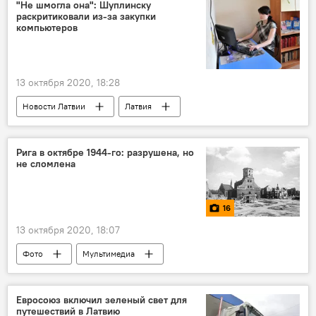
"Не шмогла она": Шуплинску
раскритиковали из-за закупки
компьютеров
13 октября 2020, 18:28
Новости Латвии
Латвия
Илга Шуплинска
образование
Рига в октябре 1944-го: разрушена, но
не сломлена
16
13 октября 2020, 18:07
Фото
Мультимедиа
Великая Отечественная война
Вторая мировая война
Евросоюз включил зеленый свет для
путешествий в Латвию