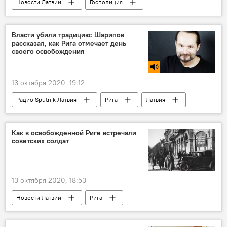
Новости Латвии
Госполиция
правительство Латвии
Сандис Гиргенс
Армандс Рукс
Власти убили традицию: Шарипов
рассказал, как Рига отмечает день
своего освобождения
13 октября 2020, 19:12
Радио Sputnik Латвия
Рига
Латвия
Латвийский антинацистский комитет
освобождение
праздник
Как в освобожденной Риге встречали
советских солдат
Великая Отечественная война
Вторая мировая война
13 октября 2020, 18:53
Новости Латвии
Рига
освобождение