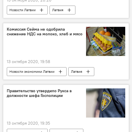
Новости Латвии
Латвия
коронавирус
Илзе Винькеле
Комиссия Сейма не одобрила
снижение НДС на молоко, хлеб и мясо
13 октября 2020, 19:58
Новости экономики Латвии
Латвия
Сейм
бюджетно-финансовая комиссия Сейма
Правительство утвердило Рукса в
должности шефа Госполиции
НДС
продукты питания
13 октября 2020, 19:35