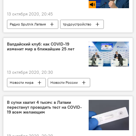
13 октября 2020, 20:45
Радио Sputnik Латвия
трудоустройство
Литва
Беларусь
занятость
работа
Сергей Рекеда
Валдайский клуб: как COVID-19
изменит мир в ближайшие 25 лет
13 октября 2020, 20:30
Новости мира
Новости России
Новости Балтии
Россия
международный дискуссионный клуб "Валдай"
В сутки хватит 4 тысяч: в Латвии
перестанут проводить тест на COVID-
доклад
Сергей Лавров
19 всем желающим
Федор Лукьянов
геополитика
13 октября 2020, 20:20