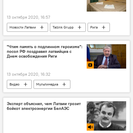
13 октября 2020, 16:57
Новости Латвии
Tallink Grupp
Рига
Таллин
отель
"Чтим память о подлинном героизме":
посол РФ поздравил латвийцев с
Днем освобождения Риги
13 октября 2020, 16:32
Видео
Мультимедиа
Евгений Лукьянов
Рига
освобождение
Эксперт объяснил, чем Латвии грозит
бойкот электроэнергии БелАЭС