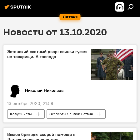
Латвия
Новости от 13.10.2020
Эстонский скотный двор: свиньи гусям
не товарищи. А господа
Николай Николаев
13 октября 2020, 21:58
Колумнисты
Эксперты Sputnik Латвия
Эстония
оборона
военнослужащие
Минобороны Эстонии
Вызов бригады скорой помощи в
Латвии снова подорожал