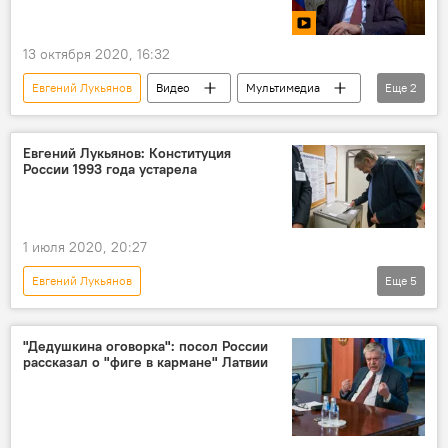
13 октября 2020, 16:32
Евгений Лукьянов
Видео
Мультимедиа
Еще
2
Рига
освобождение
Евгений Лукьянов: Конституция
России 1993 года устарела
1 июля 2020, 20:27
Евгений Лукьянов
Еще
5
Голосование по поправкам в Конституцию России
Новости мира
Новости России
"Дедушкина оговорка": посол России
рассказал о "фиге в кармане" Латвии
Россия
Конституция