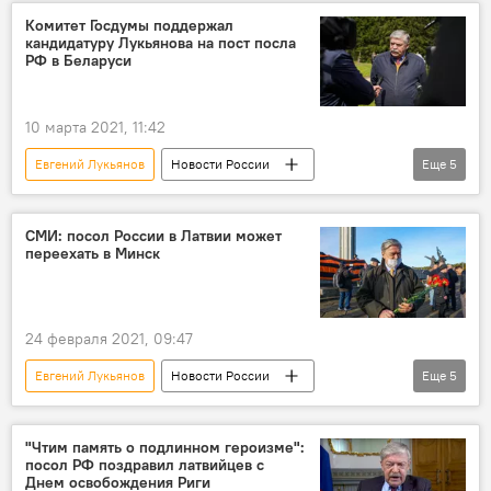
Новости мира
Россия
Латвия
Комитет Госдумы поддержал
кандидатуру Лукьянова на пост посла
посольство РФ в Латвии
посол
РФ в Беларуси
дипломат
10 марта 2021, 11:42
Евгений Лукьянов
Новости России
Еще
5
Новости мира
Новости Латвии
Россия
МИД РФ
СМИ: посол России в Латвии может
переехать в Минск
посольство РФ в Латвии
24 февраля 2021, 09:47
Евгений Лукьянов
Новости России
Еще
5
Новости мира
Новости Латвии
Латвия
Россия
Беларусь
"Чтим память о подлинном героизме":
посол РФ поздравил латвийцев с
Днем освобождения Риги