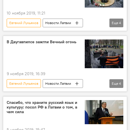
10 ноября 2019, 11:21
Евгений Лукьянов
Новости Латвии
Еще
4
Вечный огонь
Даугавпилс
Андрей Элксниньш
Алексей Васильев
В Даугавпилсе зажгли Вечный огонь
9 ноября 2019, 16:39
Евгений Лукьянов
Новости Латвии
Еще
4
Вечный огонь
Латвия
Даугавпилс
Андрей Элксниньш
Спасибо, что храните русский язык и
культуру: посол РФ в Латвии о том, в
чем сила
5 ноября 2019, 15:47