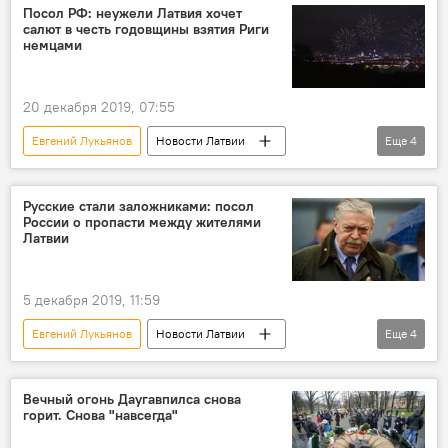
посольство РФ в Латвии
Александр Беглов
Посол РФ: неужели Латвия хочет
салют в честь годовщины взятия Риги
Санкт-Петербург
немцами
20 декабря 2019, 07:55
Евгений Лукьянов
Новости Латвии
Еще
4
Новости России
Новости мира
Латвия
Россия
Русские стали заложниками: посол
России о пропасти между жителями
Латвии
5 декабря 2019, 11:59
Евгений Лукьянов
Новости Латвии
Еще
4
Русские школы: языковой барьер или мост
Латвия
посольство РФ в Латвии
Вечный огонь Даугавпилса снова
горит. Снова "навсегда"
латвийско-российская комиссия историков