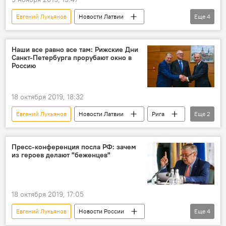
Евгений Лукьянов
Новости Латвии
Еще
4
Латвия
Россия
посольство РФ в Латвии
Дом Москвы
Наши все равно все там: Рижские Дни
Санкт-Петербурга прорубают окно в
посол
Россию
18 октября 2019, 18:32
Евгений Лукьянов
Новости Латвии
Рига
Еще
2
Санкт-Петербург
Олег Буров
Пресс-конференция посла РФ: зачем
из героев делают "беженцев"
18 октября 2019, 17:05
Евгений Лукьянов
Новости России
Еще
4