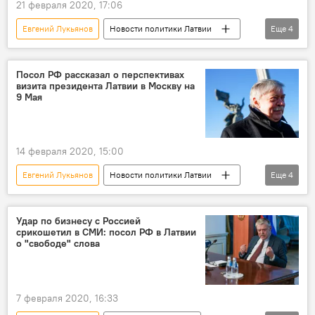
21 февраля 2020, 17:06
Евгений Лукьянов
Новости политики Латвии
Еще
4
Поддержка соотечественников и программа переселения в Россию
Латвия
Россия
русские
Посол РФ рассказал о перспективах
визита президента Латвии в Москву на
9 Мая
14 февраля 2020, 15:00
Евгений Лукьянов
Новости политики Латвии
Еще
4
Новости мира
Новости России
Латвия
посольство РФ в Латвии
Удар по бизнесу с Россией
срикошетил в СМИ: посол РФ в Латвии
о "свободе" слова
7 февраля 2020, 16:33