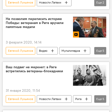
Евгений Лукьянов
Новости Латвии
Еще
2
Россия
Латвия
посол
Не позволим переписать историю
Победы: ветеранам в Риге вручили
памятные медали
3 февраля 2020, 14:14
Евгений Лукьянов
Видео
Мультимедиа
Еще
5
Рига
победа
Великая Отечественная война
медали
Ваш подвиг не меркнет: в Риге
встретились ветераны-блокадники
ветераны ВОВ
31 января 2020, 11:54
Евгений Лукьянов
Новости Латвии
Рига
Еще
5
блокада Ленинграда
ветераны