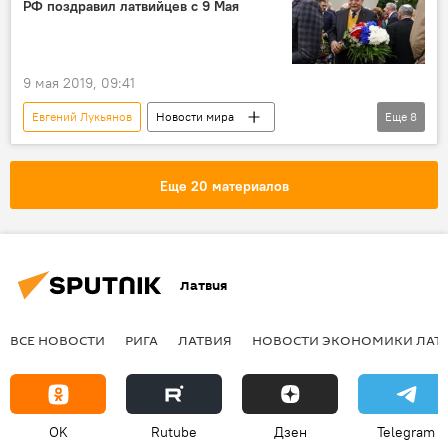
РФ поздравил латвийцев с 9 Мая
9 мая 2019, 09:41
Евгений Лукьянов
Новости мира
Еще
8
Новости России
Новости Латвии
Латвия
9 Мая
Еще 20 материалов
Великая Отечественная война
День Победы
посольство РФ в Латвии
Латвия отмечает День Победы
Латвия
ВСЕ НОВОСТИ
РИГА
ЛАТВИЯ
НОВОСТИ ЭКОНОМИКИ ЛАТ
OK
Rutube
Дзен
Telegram