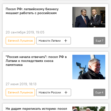
Новости мира
Новости Латвии
Латвия
посольство РФ в Латвии
Посол РФ: латвийскому бизнесу
мешают работать с российским
20 сентября 2019, 19:05
Евгений Лукьянов
Новости Латвии
Еще
7
Новости мира
Новости России
Новости Балтии
Латвия
бизнес
"Россия начала отвечать": посол РФ в
Латвии о последствиях сноса
Олег Буров
памятника
российско-латвийские отношения
27 июня 2019, 18:13
Евгений Лукьянов
Новости России
Еще
4
Новости мира
Латвия
Россия
памятник Освободителям Риги
Не дадим переписать историю: посол