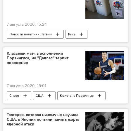
7 августа 2020, 15:24
Новости политики Латвии
Рига
избиратели
Внеочередные выборы в Рижскую думу
Классный матч в исполнении
Порзингиса, но "Даллас" терпит
Муниципальные выборы 2021 года в Латвии
поражение
7 августа 2020, 15:01
Спорт
США
Кристапс Порзингис
Трагедия, которая ничему не научила
США: в Японии почтили память жертв
ядерной атаки