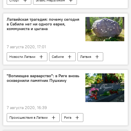
Спорт
Элвис Мерзликин
Латвийская трагедия: почему сегодня
в Сабиле нет ни одного еврея,
коммуниста и цыгана
7 августа 2020, 17:01
Новости Латвии
Сабиле
Латвия
Кулдига
евреи
геноцид
"Вопиющее варварство": в Риге вновь
осквернили памятник Пушкину
7 августа 2020, 16:39
Происшествия в Латвии
Рига
памятник Пушкину