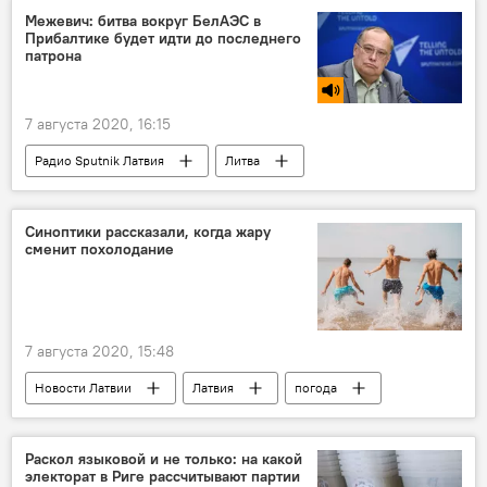
Межевич: битва вокруг БелАЭС в
Прибалтике будет идти до последнего
патрона
7 августа 2020, 16:15
Радио Sputnik Латвия
Литва
БелАЭС
атомная энергия
электричество
Синоптики рассказали, когда жару
сменит похолодание
7 августа 2020, 15:48
Новости Латвии
Латвия
погода
Погода в Латвии
Раскол языковой и не только: на какой
электорат в Риге рассчитывают партии