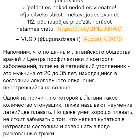
peldēšanos!
✅peldēties nekad nedodies vienatnē!
✅ja cilvēks slīkst - nekavējoties zvaniet
112, pēc iespējas precīzāk norādot
nelaimes vietu.
https://t.co/Q1NEUlkfWG
— VUGD (@ugunsdzeseji)
August 7, 2020
​Напомним, что по данным Латвийского общества
врачей и Центра профилактики и контроля
заболеваний, типичный латвийский утопленник -
это мужчина от 20 до 35 лет, находящийся в
состоянии алкогольного опьянения,
перегревшийся на солнце.
Одной из причин, по которой в Латвии такое
количество утонувших, также называют неумение
латвийцев плавать. Но даже умея хорошо плавать,
не стоит забывать о том, что нельзя купаться в
нетрезвом состоянии и совершать в воде
рискованные трюки.