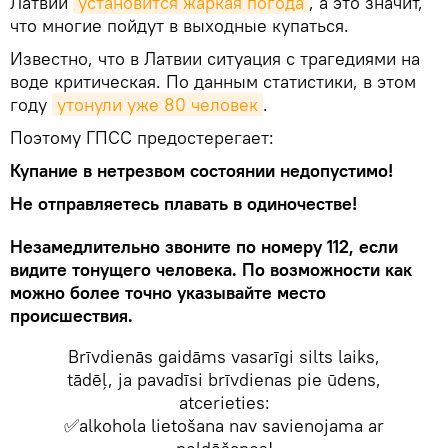
Латвии
установится жаркая погода
, а это значит,
что многие пойдут в выходные купаться.
Известно, что в Латвии ситуация с трагедиями на
воде критическая. По данным статистики, в этом
году
утонули уже 80 человек
.
Поэтому ГПСС предостерегает:
Купание в нетрезвом состоянии недопустимо!
Не отправляетесь плавать в одиночестве!
Незамедлительно звоните по номеру 112, если
видите тонущего человека. По возможности как
можно более точно указывайте место
происшествия.
Brīvdienās gaidāms vasarīgi silts laiks,
tādēļ, ja pavadīsi brīvdienas pie ūdens,
atcerieties:
✅alkohola lietošana nav savienojama ar