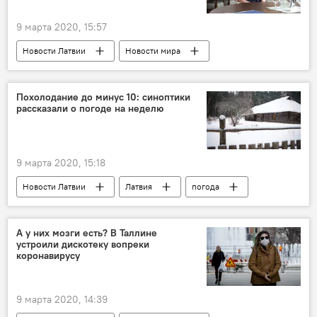
9 марта 2020, 15:57
Новости Латвии
Новости мира
Евросоюз
Еврокомиссия
женщины
Похолодание до минус 10: синоптики
рассказали о погоде на неделю
9 марта 2020, 15:18
Новости Латвии
Латвия
погода
Погода в Латвии
А у них мозги есть? В Таллине
устроили дискотеку вопреки
коронавирусу
9 марта 2020, 14:39