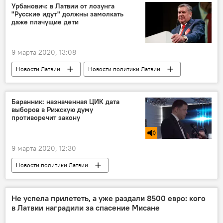
Урбанович: в Латвии от лозунга
"Русские идут" должны замолкать
даже плачущие дети
9 марта 2020, 13:08
Новости Латвии
Новости политики Латвии
Латвия
Янис Урбанович
Согласие
Рижская дума
Баранник: назначенная ЦИК дата
выборов в Рижскую думу
Муниципальные выборы 2021 года в Латвии
противоречит закону
9 марта 2020, 12:30
Новости политики Латвии
Радио Sputnik Латвия
Рижская дума
Вадим Баранник
ЦИК
Не успела прилететь, а уже раздали 8500 евро: кого
в Латвии наградили за спасение Мисане
Внеочередные выборы в Рижскую думу