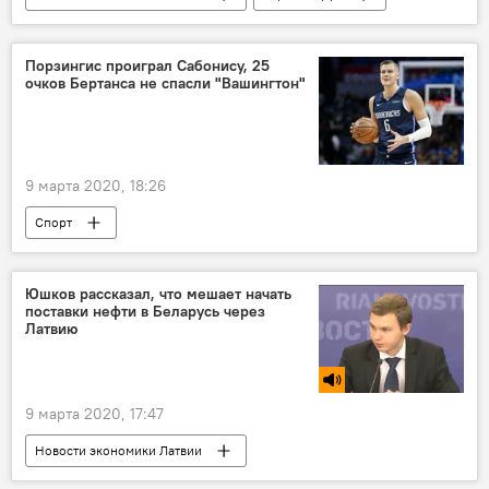
Латвия
Порзингис проиграл Сабонису, 25
очков Бертанса не спасли "Вашингтон"
9 марта 2020, 18:26
Спорт
Национальная баскетбольная ассоциация (НБА)
Кристапс Порзингис
Юшков рассказал, что мешает начать
поставки нефти в Беларусь через
Латвию
9 марта 2020, 17:47
Новости экономики Латвии
Радио Sputnik Латвия
Беларусь