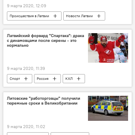
Муниципальные выборы 2021 года в Латвии
9 марта 2020, 12:09
Происшествия в Латвии
Новости Латвии
Латвия
Кристине Мисане
Не выдавайте латвийку в ЮАР: дело Кристине Мисане
Латвийский форвард "Спартака": драка
с динамовцами после сирены - это
нормально
9 марта 2020, 11:39
Спорт
Россия
КХЛ
Каспарс Даугавиньш
Мартиньш Карсумс
Кубок Гагарина
Литовские "работорговцы" получили
тюремные сроки в Великобритании
9 марта 2020, 11:02