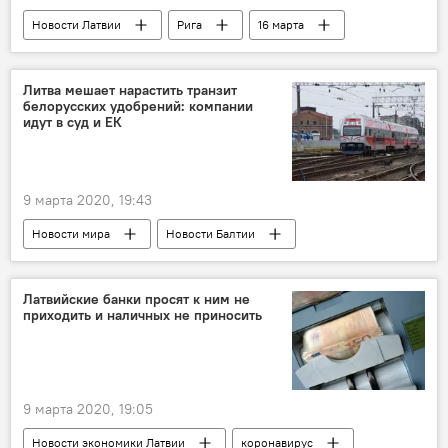
Новости Латвии
Рига
16 марта
легион СС
Литва мешает нарастить транзит
белорусских удобрений: компании
идут в суд и ЕК
9 марта 2020, 19:43
Новости мира
Новости Балтии
Литва
Литовские железные дороги
Латвийские банки просят к ним не
приходить и наличных не приносить
9 марта 2020, 19:05
Новости экономики Латвии
коронавирус