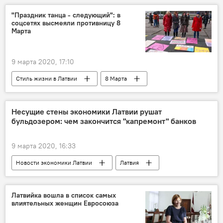
нефть
Транзит
"Праздник танца - следующий": в
соцсетях высмеяли противницу 8
Марта
9 марта 2020, 17:10
Стиль жизни в Латвии
8 Марта
Несущие стены экономики Латвии рушат
бульдозером: чем закончится "капремонт" банков
9 марта 2020, 16:33
Новости экономики Латвии
Латвия
банковский сектор
Юрис Пайдерс
отмывание денег
Латвийка вошла в список самых
влиятельных женщин Евросоюза