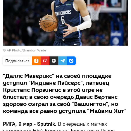
© AP Photo/Brandon Wade
Подписаться
"Даллс Маверикс" на своей площадке
уступил "Индиане Пэйсерс", латвиец
Кристапс Порзингис в этой игре не
блистал; в свою очередь Давис Бертанс
здорово сыграл за свой "Вашингтон", но
команда все равно уступила "Майами Хит"
РИГА, 9 мар - Sputnik.
В очередных матчах
чемпионата НБА Кристапс Порзингис и Давис