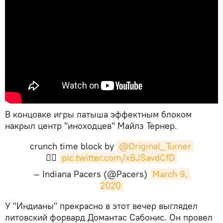
В концовке игры латыша эффектным блоком
накрыл центр "иноходцев" Майлз Тернер.
crunch time block by
@Original_Turner
✋🏾
pic.twitter.com/xBJSavdCfD
— Indiana Pacers (@Pacers)
March 9, 
2020
​У "Индианы" прекрасно в этот вечер выглядел
литовский форвард Домантас Сабонис. Он провел