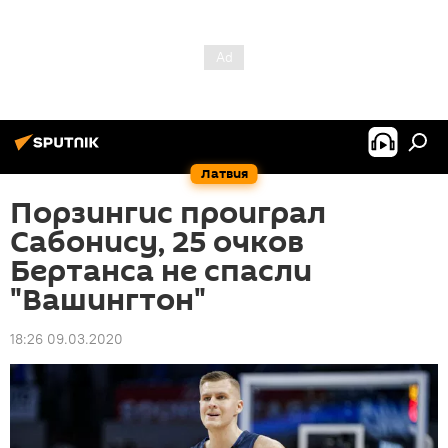
Латвия
Порзингис проиграл
Сабонису, 25 очков
Бертанса не спасли
"Вашингтон"
18:26 09.03.2020