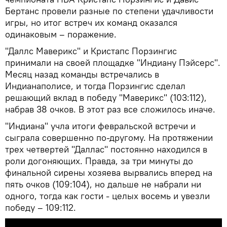
Бертанс провели разные по степени удачливости
игры, но итог встреч их команд оказался
одинаковым – поражение.
"Даллс Маверикс" и Кристапс Порзингис
принимали на своей площадке "Индиану Пэйсерс".
Месяц назад команды встречались в
Индианаполисе, и тогда Порзингис сделал
решающий вклад в победу "Маверикс" (103:112),
набрав 38 очков. В этот раз все сложилось иначе.
"Индиана" учла итоги февральской встречи и
сыграла совершенно по-другому. На протяжении
трех четвертей "Даллас" постоянно находился в
роли догоняющих. Правда, за три минуты до
финальной сирены хозяева вырвались вперед на
пять очков (109:104), но дальше не набрали ни
одного, тогда как гости - целых восемь и увезли
победу – 109:112.