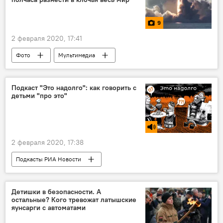
9
2 февраля 2020, 17:41
Фото
Мультимедиа
подводная лодка
Подкаст "Это надолго": как говорить с
детьми "про это"
2 февраля 2020, 17:38
Подкасты РИА Новости
Радио Sputnik Латвия
тело
гигиена
ребенок
Детишки в безопасности. А
остальные? Кого тревожат латышские
яунсарги с автоматами