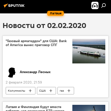
Латвия
Новости от 02.02.2020
"Газовый армагеддон" для США: Bank
of America вынес приговор СПГ
Александр Лесных
2 февраля 2020, 21:59
Колумнисты
США
газ
СПГ
Латвия и Финляндия будут вместе
работать над созданием БТР нового