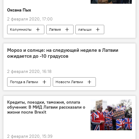
Оксана Пых
2 февраля 2020, 17:00
Колумнисты
Латвия
латыши
Мороз и солнце: на следующей неделе в Латвии
ожидается до -10 градусов
2 февраля 2020, 16:18
Погода в Латвии
Новости Латвии
Латвия
Видземе
холод
мороз
Кредиты, поездки, таможня, оплата
обучения: В МИД Латвии рассказали о
жизни после Brexit
2 февраля 2020, 15:39