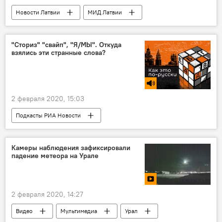
Новости Латвии
МИД Латвии
Brexit
Великобритания
"Сториз" "свайп", "Я/МЫ". Откуда
взялись эти странные слова?
2 февраля 2020, 15:03
Подкасты РИА Новости
Радио Sputnik Латвия
русский язык
Камеры наблюдения зафиксировали
падение метеора на Урале
2 февраля 2020, 14:27
Видео
Мультимедиа
Урал