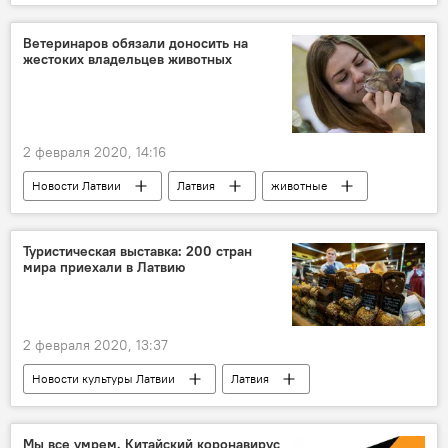
Россия
метеорит
Ветеринаров обязали доносить на
жестоких владельцев животных
2 февраля 2020, 14:16
Новости Латвии
Латвия
животные
Продовольственно-ветеринарная служба
ветеринары
Туристическая выставка: 200 стран
мира приехали в Латвию
2 февраля 2020, 13:37
Новости культуры Латвии
Латвия
Россия
Эстония
Литва
Грузия
Мы все умрем. Китайский коронавирус