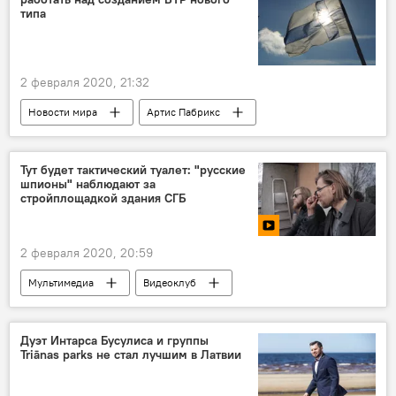
типа
2 февраля 2020, 21:32
Новости мира
Артис Пабрикс
Латвия
Финляндия
БТР
Тут будет тактический туалет: "русские
шпионы" наблюдают за
стройплощадкой здания СГБ
2 февраля 2020, 20:59
Мультимедиа
Видеоклуб
Дуэт Интарса Бусулиса и группы
Triānas parks не стал лучшим в Латвии