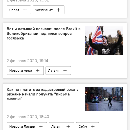
2 февраля 2020, 19:32
Спорт
чемпионат
Вот и латышей погнали: после Brexit в
Великобритании поднялся вопрос
госязыка
2 февраля 2020, 19:14
Новости мира
Латвия
Великобритания
латыши
Brexit
госязык
Как не платить за кадастровый рэкет:
рижане начали получать "письма
счастья"
2 февраля 2020, 18:40
Новости Латвии
Латвия
Сейм