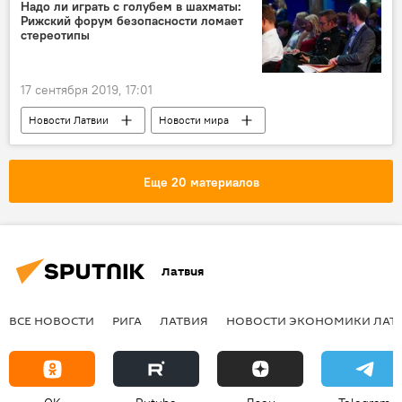
карта
Александр Ржавин
Надо ли играть с голубем в шахматы:
Рижский форум безопасности ломает
стереотипы
17 сентября 2019, 17:01
Новости Латвии
Новости мира
Латвия
безопасность
Еще 20 материалов
Латвия
ВСЕ НОВОСТИ
РИГА
ЛАТВИЯ
НОВОСТИ ЭКОНОМИКИ ЛАТ