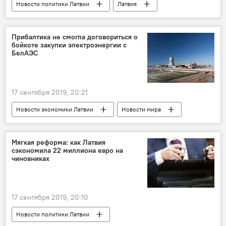
Новости политики Латвии
Латвия
Рига
Сейм
комиссия Сейма по народному хозяйству
Прибалтика не смогла договориться о
бойкоте закупки электроэнергии с
Мусорный вопрос
БелАЭС
17 сентября 2019, 20:21
Новости экономики Латвии
Новости мира
Новости Балтии
Литва
Мягкая реформа: как Латвия
сэкономила 22 миллиона евро на
чиновниках
17 сентября 2019, 20:10
Новости политики Латвии