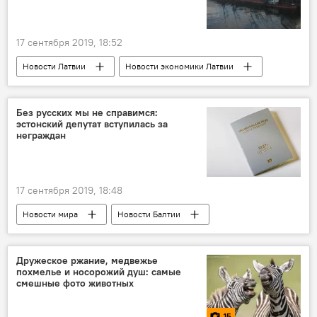
17 сентября 2019, 18:52
Новости Латвии
Новости экономики Латвии
Новости мира
Новости России
Новости Балтии
Россия
Транзит
Без русских мы не справимся:
эстонский депутат вступилась за
грузоперевозки
неграждан
17 сентября 2019, 18:48
Новости мира
Новости Балтии
Эстония
неграждане
Дружеское ржание, медвежье
похмелье и носорожий душ: самые
смешные фото животных
15