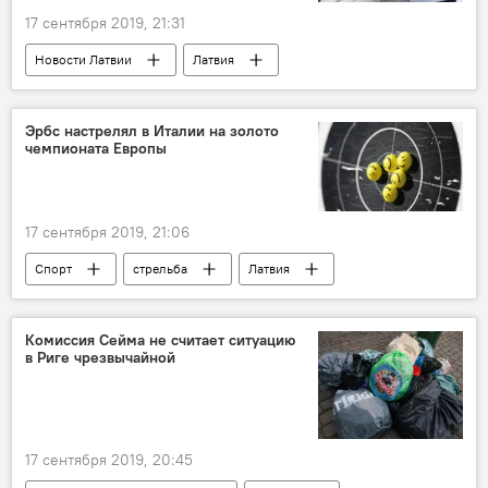
17 сентября 2019, 21:31
Новости Латвии
Латвия
контрафакт
бизнес
Служба госдоходов
таблетки
Эрбс настрелял в Италии на золото
чемпионата Европы
17 сентября 2019, 21:06
Спорт
стрельба
Латвия
Комиссия Сейма не считает ситуацию
в Риге чрезвычайной
17 сентября 2019, 20:45