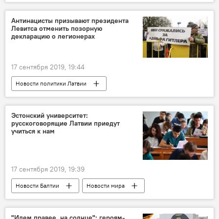
Новости экономики Латвии
Латвия
Янис Цитсковскис
Госканцелярия
Антинацисты призывают президента
Левитса отменить позорную
чиновники
декларацию о легионерах
17 сентября 2019, 19:44
Новости политики Латвии
Латвийский антинацистский комитет
Эгилс Левитс
Латвия
легионеры
Эстонский университет:
русскоговорящие Латвии приедут
декларация
учиться к нам
17 сентября 2019, 19:39
Новости Балтии
Новости мира
Новости Латвии
Эстония
Латвия
"Идем правее, на солнце": героям-