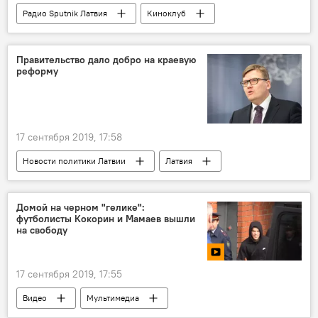
Радио Sputnik Латвия
Киноклуб
Латвия
Премия "Оскар"
фильм
Правительство дало добро на краевую
реформу
17 сентября 2019, 17:58
Новости политики Латвии
Латвия
Юрис Пуце
Кришьянис Кариньш
Административно-территориальная реформа: оптимизация или дискриминация
Домой на черном "гелике":
футболисты Кокорин и Мамаев вышли
на свободу
17 сентября 2019, 17:55
Видео
Мультимедиа