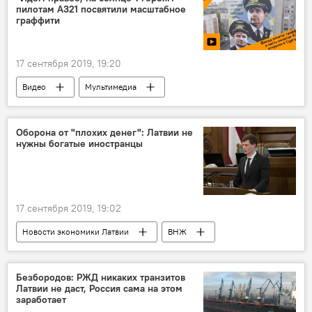
пилотам А321 посвятили масштабное
граффити
17 сентября 2019, 19:20
Видео
Мультимедиа
Новости России
Новости мира
граффити
Россия
Оборона от "плохих денег": Латвии не
нужны богатые иностранцы
аварийная посадка
самолет
17 сентября 2019, 19:02
Новости экономики Латвии
ВНЖ
Латвия
правительство Латвии
Кришьянис Кариньш
Ральф Немиро
Безбородов: РЖД никаких транзитов
Латвии не даст, Россия сама на этом
нерезиденты
заработает