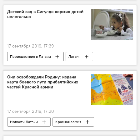
Новости России
Новости мира
Спорт
Россия
футболисты
Детский сад в Сигулде кормил детей
нелегально
17 сентября 2019, 17:39
Происшествия в Латвии
Латвия
Сигулда
Они освобождали Родину: издана
карта боевого пути прибалтийских
частей Красной армии
17 сентября 2019, 17:20
Новости Латвии
Красная армия
Прибалтика
Великая Отечественная война