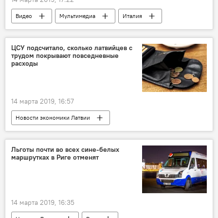
Видео
Мультимедиа
Италия
ЦСУ подсчитало, сколько латвийцев с
трудом покрывают повседневные
расходы
14 марта 2019, 16:57
Новости экономики Латвии
Центральное статистическое управление
Латвия
расходы
Латгалия
Льготы почти во всех сине-белых
маршрутках в Риге отменят
Земгале
14 марта 2019, 16:35