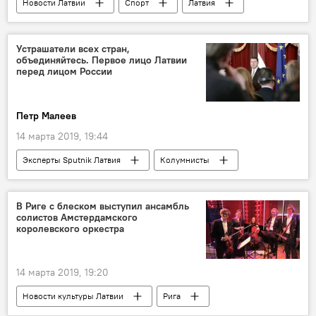
Новости Латвии
Спорт
Латвия
КХЛ
Анатолий Крейпанс
Динамо Рига
Устрашатели всех стран,
объединяйтесь. Первое лицо Латвии
перед лицом России
Петр Малеев
14 марта 2019, 19:44
Эксперты Sputnik Латвия
Колумнисты
Россия
Латвия
В Риге с блеском выступил ансамбль
солистов Амстердамского
королевского оркестра
14 марта 2019, 19:20
Новости культуры Латвии
Рига