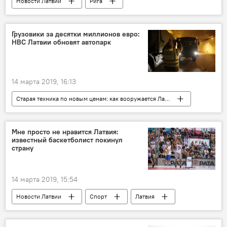
Новости Латвии
Рига
Rīgas satiksme
льготы
Грузовики за десятки миллионов евро:
НВС Латвии обновят автопарк
14 марта 2019, 16:13
Старая техника по новым ценам: как вооружается Латвия
Новости Латвии
грузовик
Норвегия
Мне просто не нравится Латвия:
известный баскетболист покинул
Национальные вооруженные силы
страну
14 марта 2019, 15:54
Новости Латвии
Спорт
Латвия