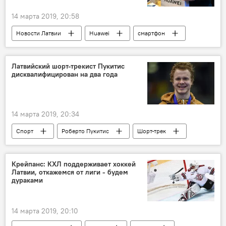
14 марта 2019, 20:58
Новости Латвии
Huawei
смартфон
личные данные
Латвийский шорт-трекист Пукитис
дисквалифицирован на два года
14 марта 2019, 20:34
Спорт
Роберто Пукитис
Шорт-трек
Латвия
Крейпанс: КХЛ поддерживает хоккей
Латвии, откажемся от лиги - будем
дураками
14 марта 2019, 20:10