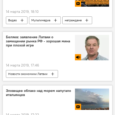
14 марта 2019, 18:10
Видео
Мультимедиа
неграждане
Waffen SS
Владимир Симиндей
Беляев: заявление Латвии о
замещении рынка РФ - хорошая мина
при плохой игре
14 марта 2019, 17:46
Новости экономики Латвии
Радио Sputnik Латвия
Зловещее облако над морем напугало
итальянцев
14 марта 2019, 17:22