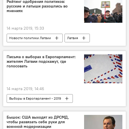
Рейтинг одобрения политиков:
русские и латыши разошлись во
мнениях
14 марта 2019, 15:33
Новости политики Латвии
Латвия
Нил Ушаков
Даце Мелбарде
Райвис Дзинтарс
Алдис Гобземс
Письма о выборах в Европарламент:
жителям Латвии подскажут, где
Юрис Янсонс
Элита Круминя
голосовать
опрос
14 марта 2019, 14:46
Выборы в Европарламент - 2019
Новости Латвии
Европарламент
письмо
Бышок: США выходят из ДРСМД,
чтобы развязать себе руки для
военной модернизации