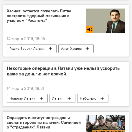
Латвия
Амстердам
оркестр
Хасиев: остается пожелать Литве
построить ядерный могильник с
участием "Росатома"
14 марта 2019, 18:55
Радио Sputnik Латвия
Алан Хасиев
Литва
Росатом
Россия
Некоторые операции в Латвии уже нельзя ускорить
даже за деньги: нет врачей
14 марта 2019, 18:31
Новости Латвии
Латвия
Наболело
Оправдать институт неграждан и
сделать героев из палачей: Симиндей
о "страданиях" Латвии