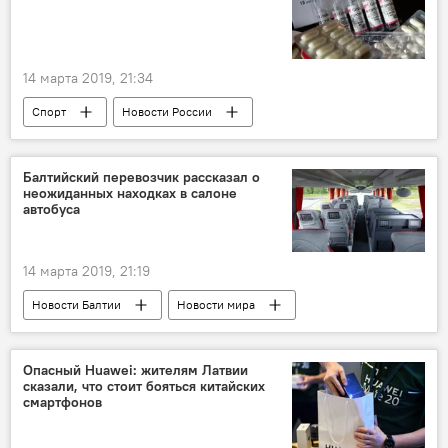
14 марта 2019, 21:34
Спорт
Новости России
Новости мира
Россия
Латвия
мельдоний
Милдронат
Балтийский перевозчик рассказал о
неожиданных находках в салоне
Латвийский милдронат в центре допинг-скандала
автобуса
14 марта 2019, 21:19
Новости Балтии
Новости мира
Новости России
Россия
Балтия
автобус
Lux Express
Опасный Huawei: жителям Латвии
сказали, что стоит бояться китайских
смартфонов