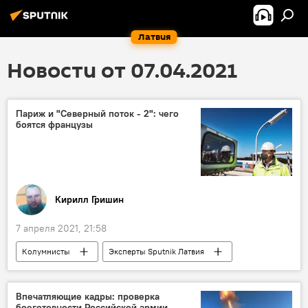
Латвия
Новости от 07.04.2021
Париж и "Северный поток - 2": чего
боятся французы
Кирилл Гришин
7 апреля 2021, 21:58
Колумнисты
Эксперты Sputnik Латвия
"Северный поток - 2" - труба раздора
газ
газопровод
Франция
Россия
Впечатляющие кадры: проверка
боеготовности Российской армии