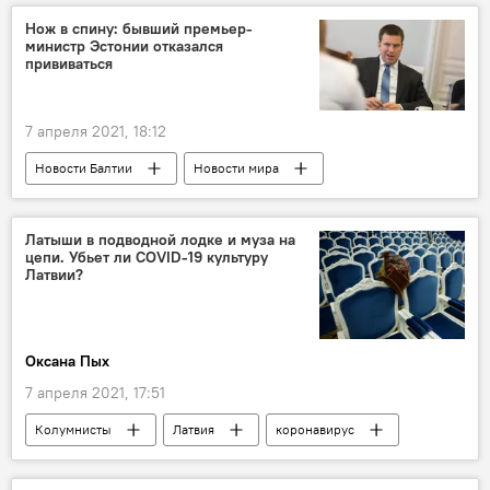
Нож в спину: бывший премьер-
министр Эстонии отказался
прививаться
7 апреля 2021, 18:12
Новости Балтии
Новости мира
Эстония
Юри Ратас
вакцина
Кая Каллас
Латыши в подводной лодке и муза на
цепи. Убьет ли COVID-19 культуру
Латвии?
Оксана Пых
7 апреля 2021, 17:51
Колумнисты
Латвия
коронавирус
зрители
культура