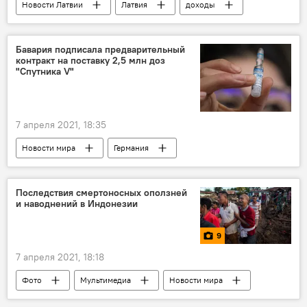
Новости Латвии
Латвия
доходы
Бавария подписала предварительный
контракт на поставку 2,5 млн доз
"Спутника V"
7 апреля 2021, 18:35
Новости мира
Германия
коронавирус
вакцина
Последствия смертоносных оползней
и наводнений в Индонезии
9
7 апреля 2021, 18:18
Фото
Мультимедиа
Новости мира
Индонезия
наводнение
циклон