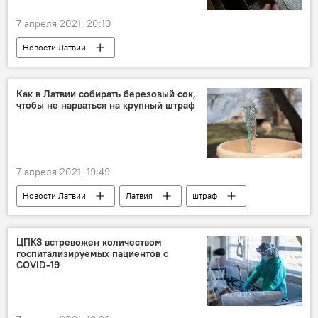
7 апреля 2021, 20:10
Новости Латвии
Пенсии в Латвии: ни шанса на достойную старость
пенсии
Пенсионный фонд России (ПФР)
Как в Латвии собирать березовый сок,
чтобы не нарваться на крупный штраф
Россия
Латвия
7 апреля 2021, 19:49
Новости Латвии
Латвия
штраф
березовый сок
ЦПКЗ встревожен количеством
госпитализируемых пациентов с
COVID-19