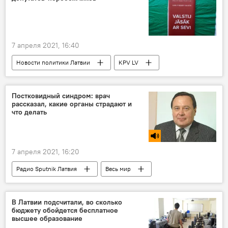
7 апреля 2021, 16:40
Новости политики Латвии
KPV LV
Постковидный синдром: врач
рассказал, какие органы страдают и
что делать
7 апреля 2021, 16:20
Радио Sputnik Латвия
Весь мир
коронавирус
Владислав Жемчугов
медики
медицина
лечение
В Латвии подсчитали, во сколько
бюджету обойдется бесплатное
высшее образование