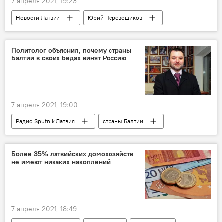
7 апреля 2021, 19:23
Новости Латвии
Юрий Перевощиков
Центр профилактики и контроля заболеваний
коронавирус
Политолог объяснил, почему страны
Балтии в своих бедах винят Россию
7 апреля 2021, 19:00
Радио Sputnik Латвия
страны Балтии
Россия
безопасность
экономика
Дмитрий Солонников
Более 35% латвийских домохозяйств
не имеют никаких накоплений
7 апреля 2021, 18:49