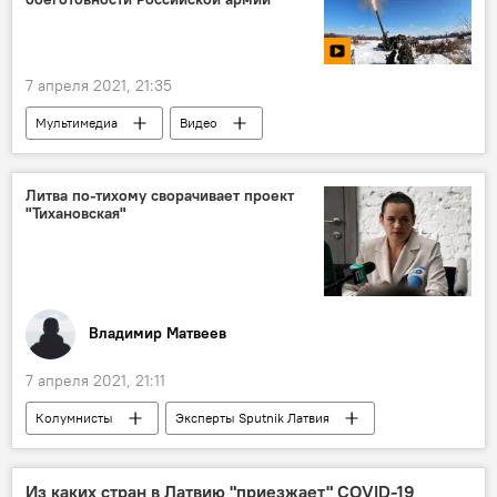
Германия
7 апреля 2021, 21:35
Мультимедиа
Видео
Новости России
Новости мира
Россия
Минобороны РФ
Литва по-тихому сворачивает проект
"Тихановская"
военнослужащие
военная техника
оборона
безопасность
военные учения
Владимир Матвеев
7 апреля 2021, 21:11
Колумнисты
Эксперты Sputnik Латвия
Новости Балтии
Новости мира
Литва
Беларусь
Из каких стран в Латвию "приезжает" COVID-19