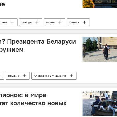
ре
атвии
погода
осень
Латвия
м? Президента Беларуси
оружием
оружие
Александр Лукашенко
лионов: в мире
тет количество новых