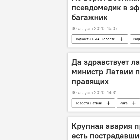
псевдомедик в эф
багажник
30 августа 2020, 15:07
Подкасты РИА Новости
Рад
Да здравствует л
министр Латвии п
правящих
30 августа 2020, 14:31
Новости Латвии
Рига
Крупная авария п
есть пострадавши