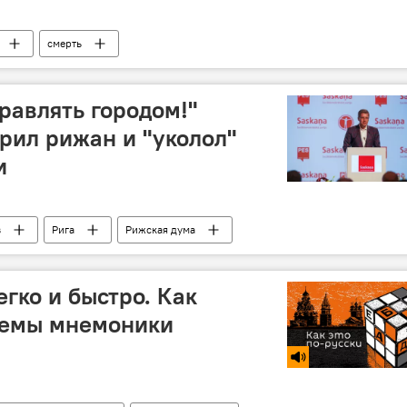
смерть
равлять городом!"
рил рижан и "уколол"
и
в
Рига
Рижская дума
гко и быстро. Как
иемы мнемоники