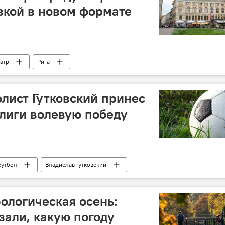
вкой в новом формате
еатр
Рига
лист Гутковский принес
лиги волевую победу
футбол
Владислав Гутковский
ологическая осень:
зали, какую погоду