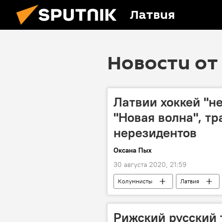
Латвия
Новости от 
Латвии хоккей "не
"Новая волна", тр
нерезидентов
Оксана Пых
30 августа 2020, 21:59
Колумнисты
Латвия
нерезиденты
Рижский русский 