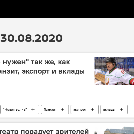
30.08.2020
 нужен" так же, как
анзит, экспорт и вклады
"Новая волна"
Транзит
экспорт
вклады
театр порадует зрителей