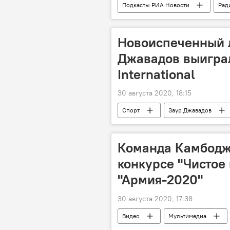
Подкасты РИА Новости
Рад
Новоиспеченный 
Джавадов выигра
International
30 августа 2020, 18:15
Спорт
Заур Джавадов
Команда Камбодж
конкурсе "Чистое
"Армия-2020"
30 августа 2020, 17:38
Видео
Мультимедиа