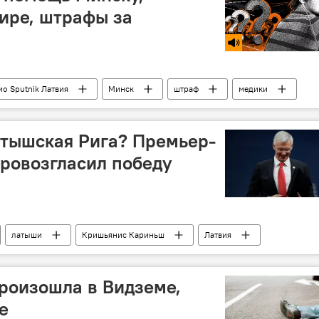
ире, штрафы за
ио Sputnik Латвия
Минск
штраф
медики
атышская Рига? Премьер-
ровозгласил победу
латыши
Кришьянис Кариньш
Латвия
роизошла в Видземе,
е