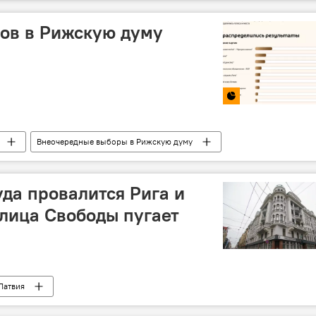
ов в Рижскую думу
Внеочередные выборы в Рижскую думу
уда провалится Рига и
лица Свободы пугает
Латвия