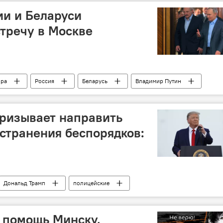
и и Беларуси
тречу в Москве
ира
Россия
Беларусь
Владимир Путин
ризывает направить
странения беспорядков:
Дональд Трамп
полицейские
 помощь Минску,