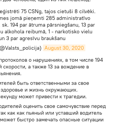
eģistrēti 75 CSNg, tajos cietuši 8 cilvēki.
mes jomā pieņemti 285 administratīvo
sk. 194 par ātruma pārsniegšanu, 13 par
 alkohola reibumā, 1 - narkotisko vielu
un 3 par agresīvu braukšanu
 (@Valsts_policija)
August 30, 2020
протоколов о нарушениях, в том числе 194
скорости, а также 13 за вождение в
пьянения.
ителей быть ответственными за свое
а здоровье и жизнь окружающих.
екунду может привести к трагедии.
одителей оценить свое самочувствие перед
 так как как пьяный или уставший водитель
 может быстро замечать опасные ситуации