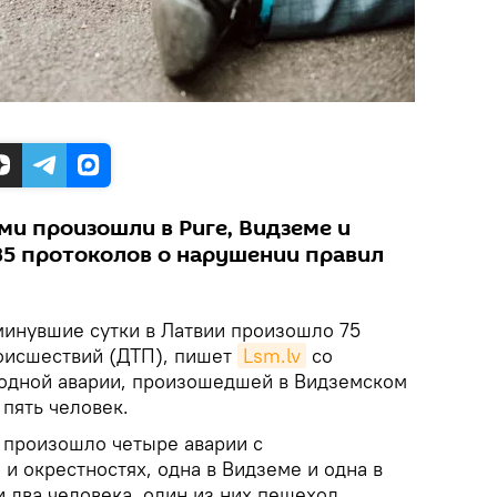
ми произошли в Риге, Видземе и
285 протоколов о нарушении правил
инувшие сутки в Латвии произошло 75
оисшествий (ДТП), пишет
Lsm.lv
со
 одной аварии, произошедшей в Видземском
 пять человек.
 произошло четыре аварии с
 и окрестностях, одна в Видземе и одна в
и два человека, один из них пешеход.