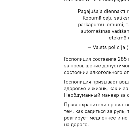
Pagājušajā diennaktī r
Kopumā ceļu satiks
pārkāpumu lēmumi, t. 
automašīnas vadīšanu
ietekmē 
— Valsts policija
Госполиция составила 285 
за превышение допустимой 
состоянии алкогольного о
Госполиция призывает вод
здоровье и жизнь, как и з
Необдуманный маневр за с
Правоохранители просят в
тем, как садиться за руль,
реагирует медленнее и не
на дороге.