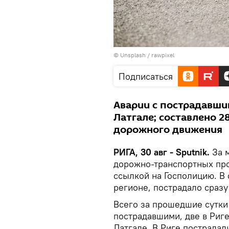
©
Unsplash / rawpixel
Подписаться
Аварии с пострадавши
Латгале; составлено 
дорожного движения
РИГА, 30 авг - Sputnik.
За м
дорожно-транспортных пр
ссылкой на Госполицию. В
регионе, пострадало сразу
Всего за прошедшие сутки
пострадавшими, две в Риге
Латгале. В Риге пострадал