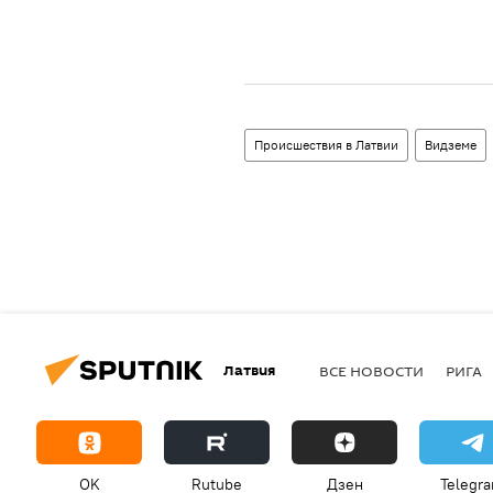
Происшествия в Латвии
Видземе
Латвия
ВСЕ НОВОСТИ
РИГА
OK
Rutube
Дзен
Telegr