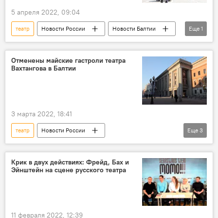
5 апреля 2022, 09:04
театр
Новости России
Новости Балтии
Еще
1
фестиваль
Отменены майские гастроли театра
Вахтангова в Балтии
3 марта 2022, 18:41
театр
Новости России
Еще
3
Новости культуры Латвии
Театр имени Вахтангова
Новости Балтии
Крик в двух действиях: Фрейд, Бах и
Эйнштейн на сцене русского театра
11 февраля 2022, 12:39