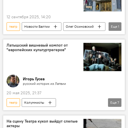
12 сентября 2025, 14:20
театр
Новости Балтии
Олег Осиновский
Еще
1
Таллин
Латышский вишневый компот от
"европейских культуртрегеров"
Игорь Гусев
русский историк из Латвии
20 мая 2025, 21:37
театр
Колумнисты
Еще
7
Эксперты Sputnik Латвия
Латвия
Новости культуры Латвии
На сцену Театра кукол выйдут слепые
актеры