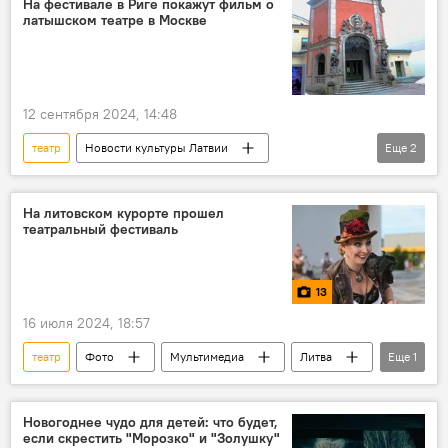
На фестивале в Риге покажут фильм о
латышском театре в Москве
12 сентября 2024, 14:48
театр
Новости культуры Латвии
Еще
2
"Балтийская жемчужина"
Кино
На литовском курорте прошел
театральный фестиваль
13
16 июля 2024, 18:57
театр
Фото
Мультимедиа
Литва
Еще
1
фестиваль
Новогоднее чудо для детей: что будет,
если скрестить "Морозко" и "Золушку"