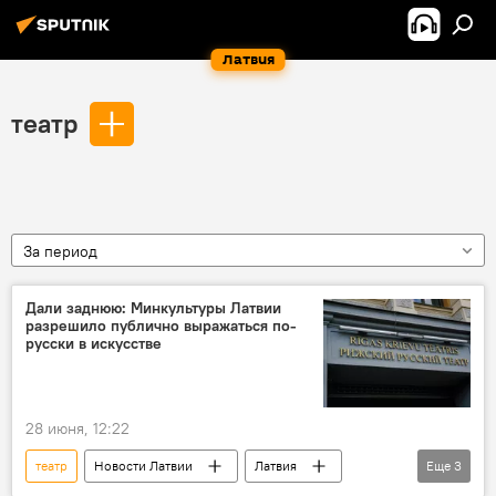
Латвия
театр
За период
Дали заднюю: Минкультуры Латвии
разрешило публично выражаться по-
русски в искусстве
28 июня, 12:22
театр
Новости Латвии
Латвия
Еще
3