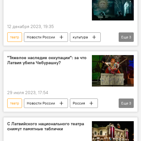
12 декабря 2023, 19:35
театр
Новости России
культура
Еще
3
дети
Новый год
Россия
"Тяжелое наследие оккупации": за что
Латвия убила Чебурашку?
29 июля 2023, 17:54
театр
Новости России
Россия
Еще
3
Латвия
актер
кукла
С Латвийского национального театра
снимут памятные таблички