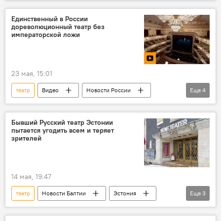
русский язык
Министерство культуры Латвии
Единственный в России
дореволюционный театр без
Наурис Пунтулис
императорской ложи
23 мая, 15:01
театр
Видео
Новости России
Еще
4
Россия
Екатеринбург
Алексей Стефанов
Императорская Россия
Бывший Русский театр Эстонии
пытается угодить всем и теряет
зрителей
14 мая, 19:47
театр
Новости Балтии
Эстония
Еще
3
эстонский язык
русский язык