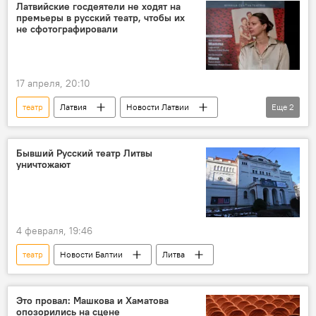
зрители
Латвийские госдеятели не ходят на
премьеры в русский театр, чтобы их
не сфотографировали
17 апреля, 20:10
театр
Латвия
Новости Латвии
Еще
2
Новости культуры Латвии
Дана Бьорк
Бывший Русский театр Литвы
уничтожают
4 февраля, 19:46
театр
Новости Балтии
Литва
Это провал: Машкова и Хаматова
опозорились на сцене