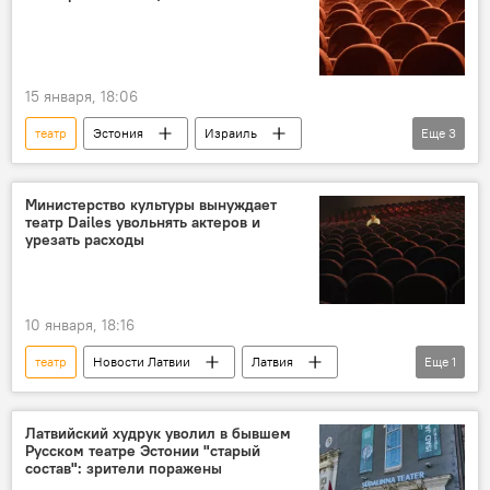
15 января, 18:06
театр
Эстония
Израиль
Еще
3
Молдавия
культура
Чулпан Хаматова
Министерство культуры вынуждает
театр Dailes увольнять актеров и
урезать расходы
10 января, 18:16
театр
Новости Латвии
Латвия
Еще
1
Министерство культуры Латвии
Латвийский худрук уволил в бывшем
Русском театре Эстонии "старый
состав": зрители поражены