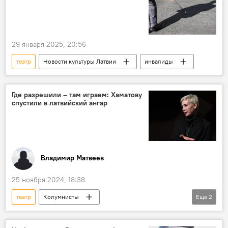
Рижский русский театр
Виестурс Кайришс
русофобия
спектакль
29 января 2025, 20:56
театр
Новости культуры Латвии
инвалиды
Где разрешили – там играем: Хаматову
спустили в латвийский ангар
Владимир Матвеев
25 ноября 2024, 18:38
театр
Колумнисты
Еще
2
Новости культуры Латвии
Чулпан Хаматова