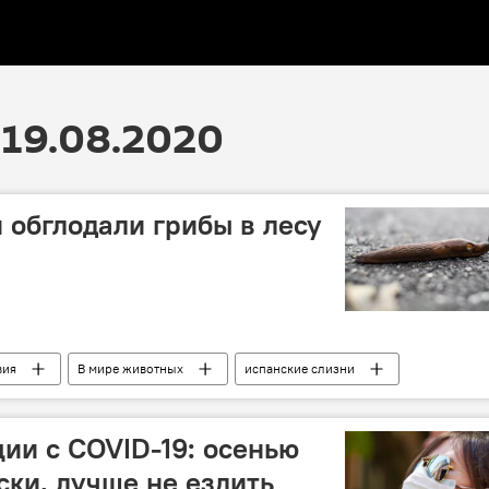
19.08.2020
 обглодали грибы в лесу
вия
В мире животных
испанские слизни
ции с COVID-19: осенью
ски, лучше не ездить