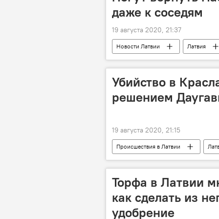
даже к соседям
19 августа 2020, 21:37
Новости Латвии
Латвия
Минздрав Латвии
Убийство в Красл
решением Даугавп
19 августа 2020, 21:15
Происшествия в Латвии
Лат
Торфа в Латвии м
как сделать из н
удобрение