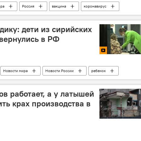
ира
Россия
вакцина
коронавирус
дику: дети из сирийских
вернулись в РФ
Новости мира
Новости России
ребенок
олет
ов работает, а у латышей
ить крах производства в