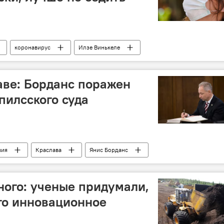
коронавирус
Илзе Винькеле
аве: Борданс поражен
илсского суда
вия
Краслава
Янис Борданс
ного: ученые придумали,
его инновационное