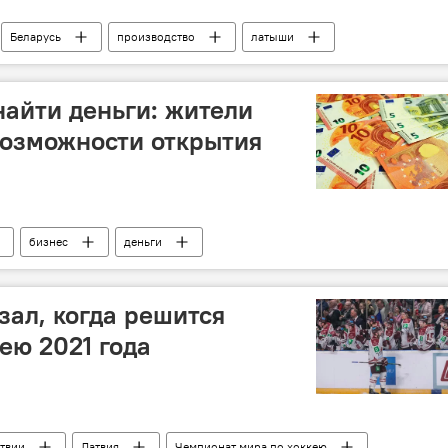
Беларусь
производство
латыши
найти деньги: жители
возможности открытия
бизнес
деньги
зал, когда решится
ею 2021 года
твии
Латвия
Чемпионат мира по хоккею