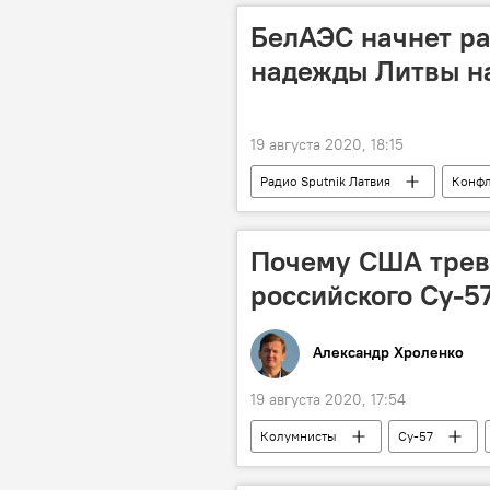
БелАЭС начнет ра
надежды Литвы на
19 августа 2020, 18:15
Радио Sputnik Латвия
Конфл
Алексей Анпилогов
БелАЭС
Почему США трев
российского Су-5
Александр Хроленко
19 августа 2020, 17:54
Колумнисты
Су-57