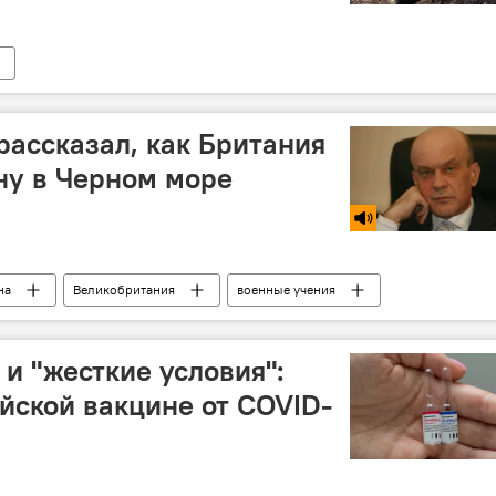
рассказал, как Британия
ну в Черном море
на
Великобритания
военные учения
и "жесткие условия":
ийской вакцине от COVID-