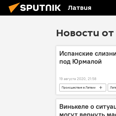
Латвия
Новости от 
Испанские слизни
под Юрмалой
19 августа 2020, 21:58
Происшествия в Латвии
Лат
Винькеле о ситуа
могут вернуть ма