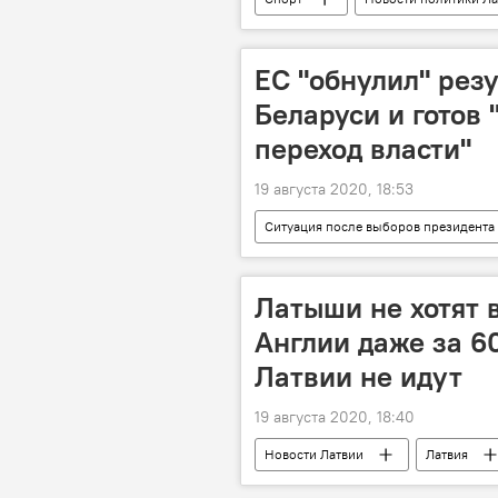
Эдгарс Ринкевичс
IIHF
ЕС "обнулил" рез
Беларуси и готов
переход власти"
19 августа 2020, 18:53
Ситуация после выборов президента
Евросоюз
выборы президен
Латыши не хотят 
Англии даже за 60
Латвии не идут
19 августа 2020, 18:40
Новости Латвии
Латвия