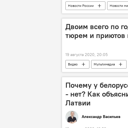
Новости России
Новости м
Двоим всего по го
тюрем и приютов 
19 августа 2020, 20:05
Видео
Мультимедиа
Россия
Сирия
сам
Почему у белорус
- нет? Как объясн
Латвии
Александр Васильев