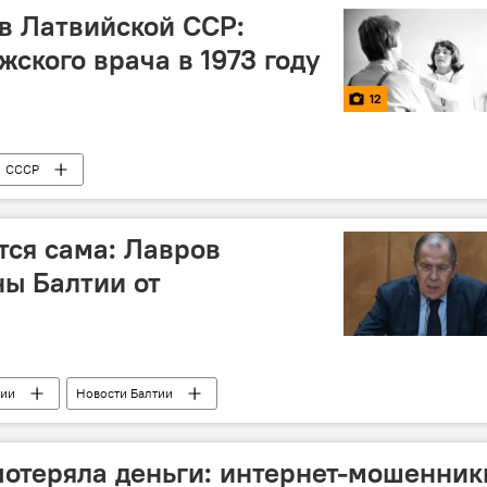
в Латвийской ССР:
жского врача в 1973 году
12
СССР
тся сама: Лавров
ны Балтии от
сии
Новости Балтии
 Беларуси
Сергей Лавров
Беларусь
ыборы президента
геополитика
 потеряла деньги: интернет-мошенник