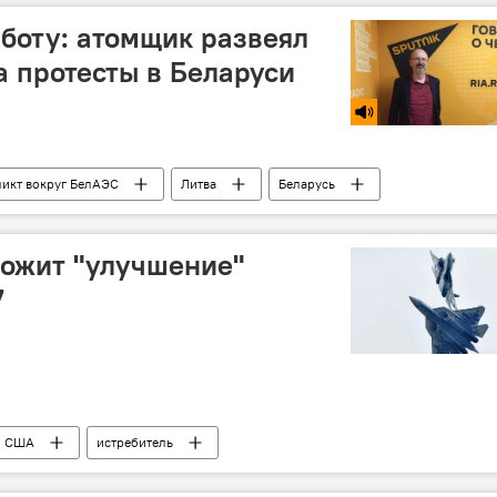
боту: атомщик развеял
 протесты в Беларуси
икт вокруг БелАЭС
Литва
Беларусь
выборы президента
электроэнергия
ожит "улучшение"
7
США
истребитель