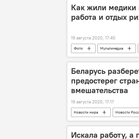
Как жили медики 
работа и отдых ри
19 августа 2020, 17:40
Фото
Мультимедиа
Беларусь разбере
предостерег стра
вмешательства
19 августа 2020, 17:17
Новости мира
Новости Рос
Ситуация после выборов президента
Россия
МИД РФ
в
Искала работу, а