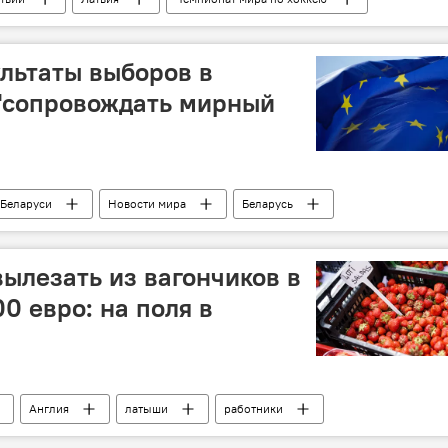
ультаты выборов в
 "сопровождать мирный
 Беларуси
Новости мира
Беларусь
та
вылезать из вагончиков в
0 евро: на поля в
Англия
латыши
работники