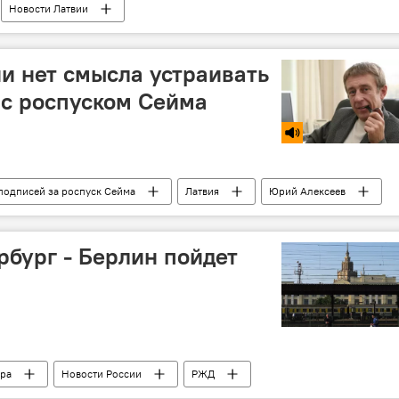
Новости Латвии
в в Латвии оставят без родного языка
ии нет смысла устраивать
 с роспуском Сейма
подписей за роспуск Сейма
Латвия
Юрий Алексеев
утаты
рбург - Берлин пойдет
ра
Новости России
РЖД