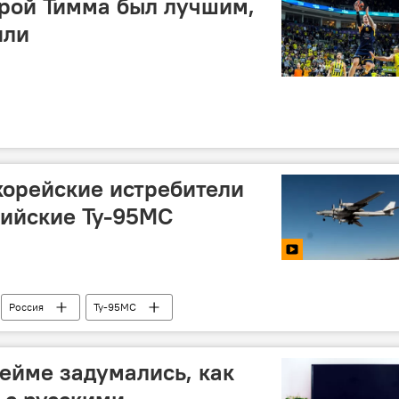
рой Тимма был лучшим,
или
корейские истребители
сийские Ту-95МС
Россия
Ту-95МС
Сейме задумались, как