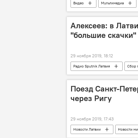
Видео
Мультимедиа
Теперь детсады: русских дошкольнико
Алексеев: в Латв
"большие скачки"
29 ноября 2019, 18:12
Радио Sputnik Латвия
Сбор 
Сейм
роспуск
деп
Поезд Санкт-Пете
через Ригу
29 ноября 2019, 17:43
Новости Латвии
Новости ми