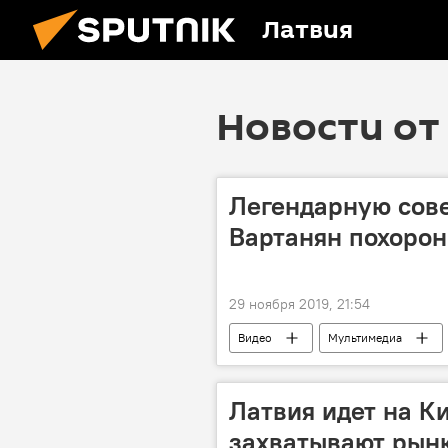
Латвия
Новости от 
Легендарную сове
Вартанян похорон
29 ноября 2019, 21:54
Видео
Мультимедиа
Армения
разведка
Латвия идет на К
захватывают рын