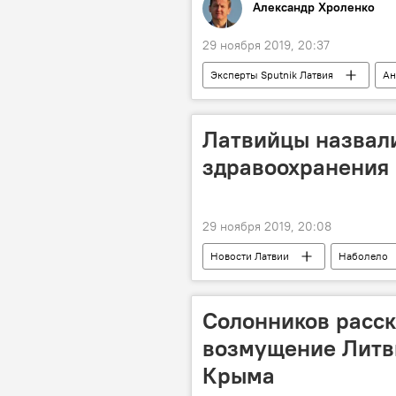
Александр Хроленко
29 ноября 2019, 20:37
Эксперты Sputnik Латвия
Ан
Латвия
Литва
Эсто
Латвийцы назвал
здравоохранения в
29 ноября 2019, 20:08
Новости Латвии
Наболело
Солонников расск
возмущение Литв
Крыма