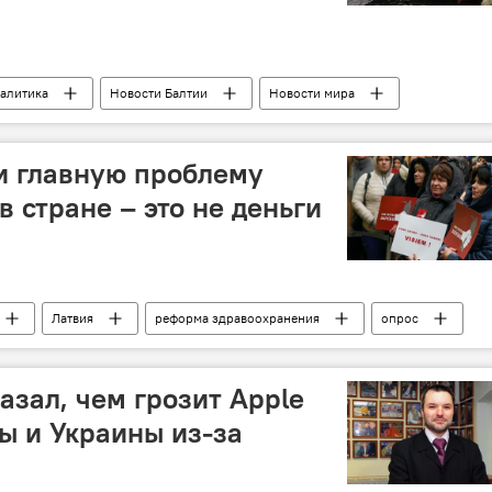
алитика
Новости Балтии
Новости мира
ния
ВМС Польши
флот
и главную проблему
 стране – это не деньги
Латвия
реформа здравоохранения
опрос
азал, чем грозит Apple
ы и Украины из-за