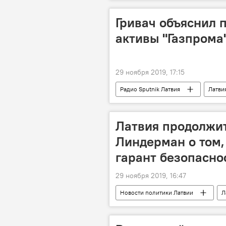
Латвийская железная дорога (LDz)
Гривач объяснил 
активы "Газпрома
29 ноября 2019, 17:15
Радио Sputnik Латвия
Латви
транзит газа
суд
Латвия продолжит
Линдерман о том,
гарант безопасно
29 ноября 2019, 16:47
Новости политики Латвии
Л