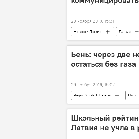
коммуницировать
29 ноября 2019, 15:31
Новости Латвии
Латвия
Бень: через две 
остаться без газа
29 ноября 2019, 15:07
Радио Sputnik Латвия
На го
транзит газа
Евгений Бень
Школьный рейтинг
Латвия не учла в