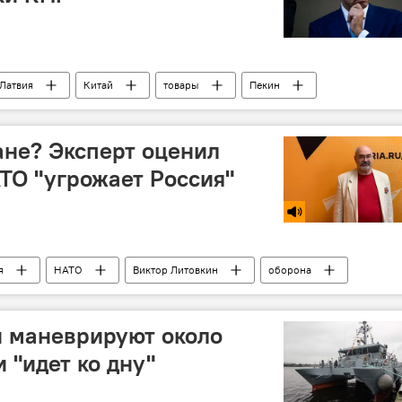
Латвия
Китай
товары
Пекин
не? Эксперт оценил
АТО "угрожает Россия"
я
НАТО
Виктор Литовкин
оборона
и маневрируют около
 "идет ко дну"