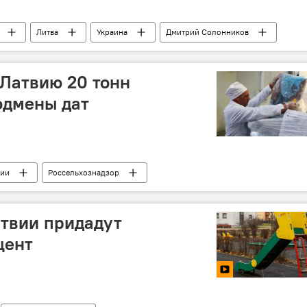
Литва
Украина
Дмитрий Солонников
 Латвию 20 тонн
одмены дат
сии
Россельхознадзор
атвии придадут
цент