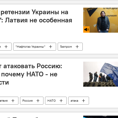
железная дорога
поезд
претензии Украины на
": Латвия не особенная
я
"Нафтогаз Украины"
Газпром
 атаковать Россию:
 почему НАТО - не
сти
атвия
Россия
НАТО
атака