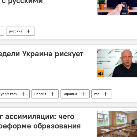
 с русскими
русские
недели Украина рискует
лубом газу
Россия
Украина
газ
 ассимиляции: чего
 реформе образования