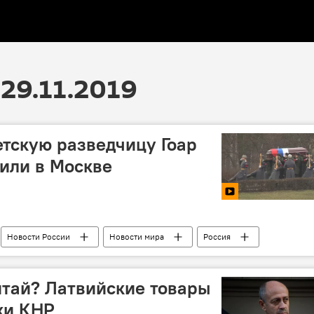
29.11.2019
тскую разведчицу Гоар
или в Москве
Новости России
Новости мира
Россия
разведчики
смерть
похороны
итай? Латвийские товары
ки КНР