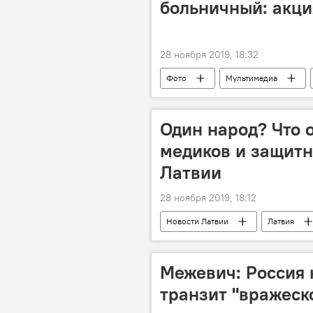
больничный: акци
28 ноября 2019, 18:32
Фото
Мультимедиа
митинг
Сейм
Один народ? Что 
медиков и защитн
Латвии
28 ноября 2019, 18:12
Новости Латвии
Латвия
народ
медики
Межевич: Россия 
транзит "вражеск