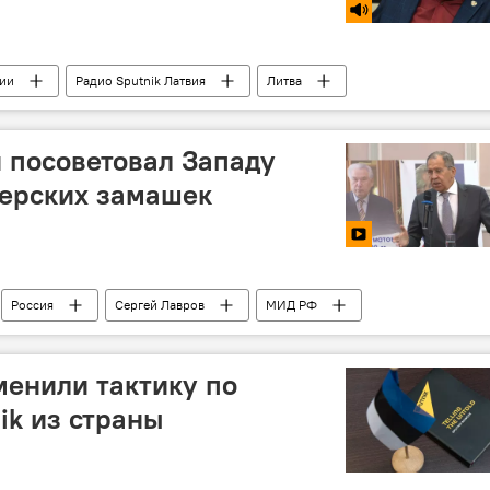
тии
Радио Sputnik Латвия
Литва
зит
грузоперевозки
инвестиции
 посоветовал Западу
перских замашек
Россия
Сергей Лавров
МИД РФ
анкции
менили тактику по
k из страны