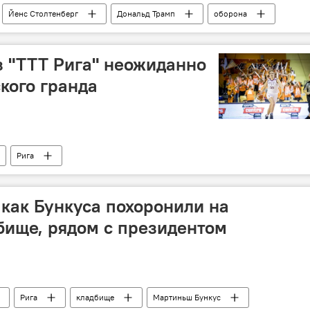
Йенс Столтенберг
Дональд Трамп
оборона
з "ТТТ Рига" неожиданно
кого гранда
Рига
 как Бункуса похоронили на
ище, рядом с президентом
Рига
кладбище
Мартиньш Бункус