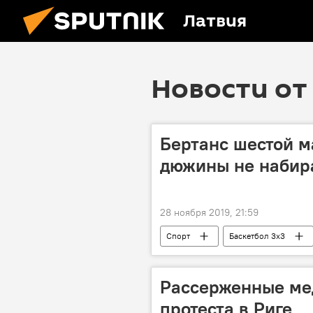
Латвия
Новости от 
Бертанс шестой м
дюжины не набир
28 ноября 2019, 21:59
Спорт
Баскетбол 3x3
Рассерженные ме
протеста в Риге