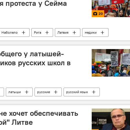
я протеста у Сейма
20
Наболело
Рига
Латвия
медики
общего у латышей-
иков русских школ в
латыши
русские
русский язык
не хочет обеспечивать
ой" Литве