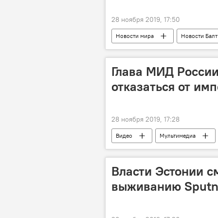
28 ноября 2019, 17:50
Новости мира
Новости Бал
Новый шелковый путь
Тран
Глава МИД России
отказаться от им
28 ноября 2019, 17:28
Видео
Мультимедиа
министр
антироссийские с
Власти Эстонии с
выживанию Sputni