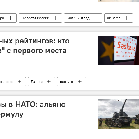
ра
Новости России
Калининград
airBaltic
ых рейтингов: кто
" с первого места
огласие
Латвия
рейтинг
ы в НАТО: альянс
ормулу