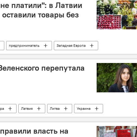
не платили": в Латвии
оставили товары без
предприниматель
Западная Европа
Зеленского перепутала
ра
Латвия
Литва
Украина
правили власть на