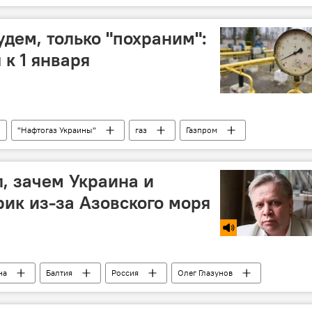
удем, только "похраним":
 к 1 января
"Нафтогаз Украины"
газ
Газпром
л, зачем Украина и
рик из-за Азовского моря
на
Балтия
Россия
Олег Глазунов