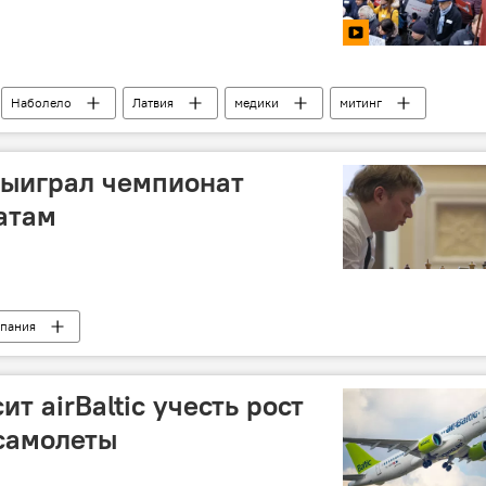
Наболело
Латвия
медики
митинг
ыиграл чемпионат
атам
пания
т airBaltic учесть рост
 самолеты