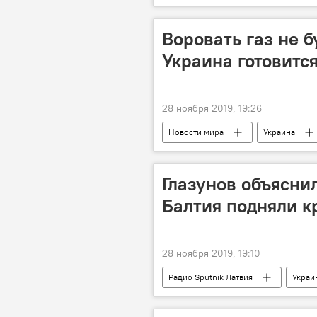
президент
Воровать газ не б
Украина готовится
28 ноября 2019, 19:26
Новости мира
Украина
транзит газа
Глазунов объясни
Балтия подняли к
28 ноября 2019, 19:10
Радио Sputnik Латвия
Украи
корабли
Азовское море