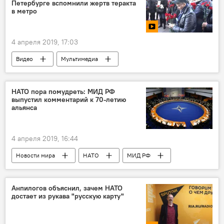
Петербурге вспомнили жертв теракта
в метро
4 апреля 2019, 17:03
Видео
Мультимедиа
Взрыв в метро в Санкт-Петербурге
Санкт-Петербург
НАТО пора помудреть: МИД РФ
выпустил комментарий к 70-летию
альянса
4 апреля 2019, 16:44
Новости мира
НАТО
МИД РФ
Анпилогов объяснил, зачем НАТО
достает из рукава "русскую карту"