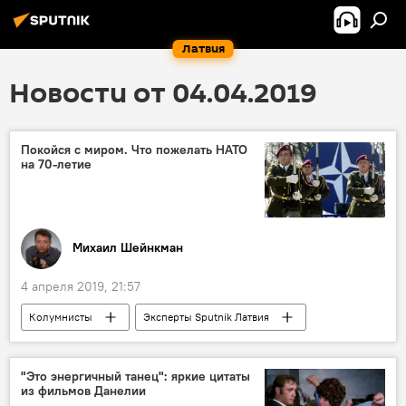
Латвия
Новости от 04.04.2019
Покойся с миром. Что пожелать НАТО
на 70-летие
Михаил Шейнкман
4 апреля 2019, 21:57
Колумнисты
Эксперты Sputnik Латвия
НАТО на балтийском фланге
НАТО
"Это энергичный танец": яркие цитаты
из фильмов Данелии