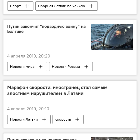
Спорт
Сборная Латвии по хоккею
Путин закончит "подводную войну" на
Балтике
4 апреля 2019, 20:20
Новости мира
Новости России
Россия
Владимир Путин
Великая Отечественная война
Марафон скорости: иностранец стал самым
злостным нарушителем в Латвии
Балтийский флот
4 апреля 2019, 20:10
Новости Латвии
скорость
марафон
полиция
Путин заехал в цех нового завода