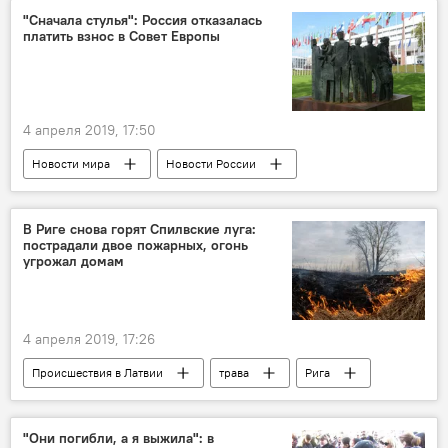
кинотеатр
"Сначала стулья": Россия отказалась
платить взнос в Совет Европы
4 апреля 2019, 17:50
Новости мира
Новости России
Совет Европы
Турбьерн Ягланд
ПАСЕ
взносы
В Риге снова горят Спилвские луга:
пострадали двое пожарных, огонь
угрожал домам
4 апреля 2019, 17:26
Происшествия в Латвии
трава
Рига
"Они погибли, а я выжила": в