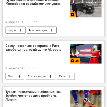
Mercedes на российском лимузине
4 апреля 2019, 19:55
Видео
Мультимедиа
Владимир Путин
Россия
Mercedes-Benz
Сразу несколько рекордов: в Риге
заработал торговый центр Akropole
25
4 апреля 2019, 19:36
Фото
Мультимедиа
Рига
торговый центр Akropole
Латвия
Туризм, инвестиции и общение: как
футбол может решить проблемы
Латвии