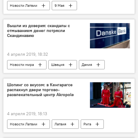
Новости Латвии
9 Мая
День Победы
Вышли из доверия: скандалы с
отмыванием денег потрясли
Скандинавию
4 апреля 2019, 18:32
Новости мира
Швеция
Дания
Swedbank
Danske Banka
отмывание денег
Шопинг со вкусом: в Кенгарагсе
распахнул двери торгово-
развлекательный центр Akropole
4 апреля 2019, 18:13
Новости Латвии
Латвия
Рига
Кенгарагс
торговый центр Akropole