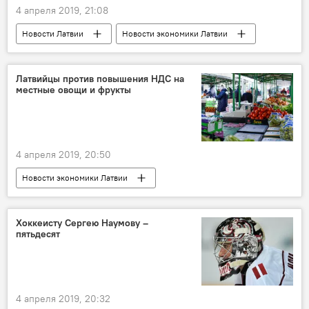
4 апреля 2019, 21:08
Новости Латвии
Новости экономики Латвии
Латвия
курение
Сейм
Латвийцы против повышения НДС на
местные овощи и фрукты
4 апреля 2019, 20:50
Новости экономики Латвии
Налоговая реформа в Латвии
НДС
фрукты
Латвия
опрос
Хоккеисту Сергею Наумову –
пятьдесят
овощи
4 апреля 2019, 20:32