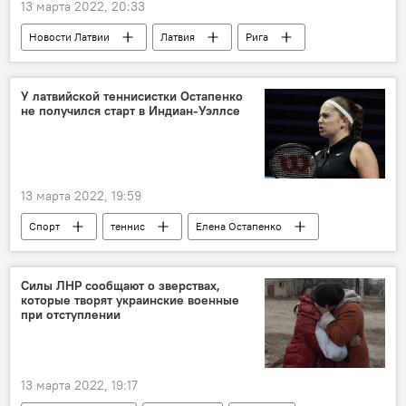
13 марта 2022, 20:33
Новости Латвии
Латвия
Рига
латышский язык
русский язык
Украина
школа
У латвийской теннисистки Остапенко
не получился старт в Индиан-Уэллсе
13 марта 2022, 19:59
Спорт
теннис
Елена Остапенко
Латвия
Силы ЛНР сообщают о зверствах,
которые творят украинские военные
при отступлении
13 марта 2022, 19:17