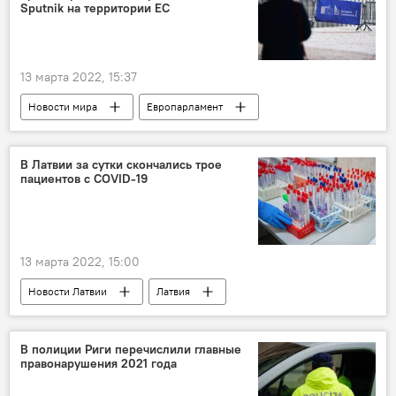
Sputnik на территории ЕС
13 марта 2022, 15:37
Новости мира
Европарламент
Sputnik
RT
блокировка
СМИ
В Латвии за сутки скончались трое
пациентов с COVID-19
13 марта 2022, 15:00
Новости Латвии
Латвия
коронавирус
В полиции Риги перечислили главные
правонарушения 2021 года