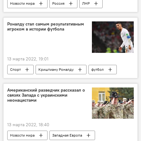
Новости мира
Россия
ЛНР
ВСУ
Операция по демилитаризации Украины
Роналду стал самым результативным
игроком в истории футбола
13 марта 2022, 19:01
Спорт
Криштиану Роналду
футбол
Американский разведчик рассказал о
связях Запада с украинскими
неонацистами
13 марта 2022, 18:40
Новости мира
Западная Европа