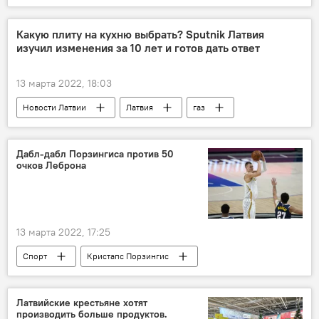
Украина
неонацизм
Операция по демилитаризации Украины
Какую плиту на кухню выбрать? Sputnik Латвия
изучил изменения за 10 лет и готов дать ответ
13 марта 2022, 18:03
Новости Латвии
Латвия
газ
электричество
столетие Финляндии
Дабл-дабл Порзингиса против 50
очков Леброна
13 марта 2022, 17:25
Спорт
Кристапс Порзингис
Национальная баскетбольная ассоциация (НБА)
Латвийские крестьяне хотят
производить больше продуктов.