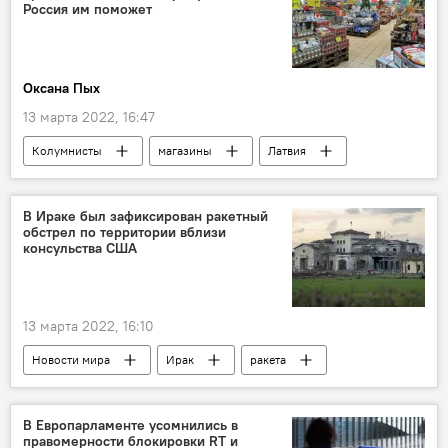
Россия им поможет
Оксана Пых
13 марта 2022, 16:47
Колумнисты
магазины
Латвия
Россия
продукты питания
В Ираке был зафиксирован ракетный
обстрел по территории вблизи
консульства США
13 марта 2022, 16:10
Новости мира
Ирак
ракета
обстрел
США
В Европарламенте усомнились в
правомерности блокировки RT и