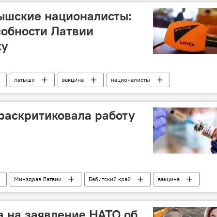
ышские националисты:
собности Латвии
ку
латыши
вакцина
националисты
раскритиковала работу
Минздрав Латвии
Бабитский край
вакцина
а на заявление НАТО об