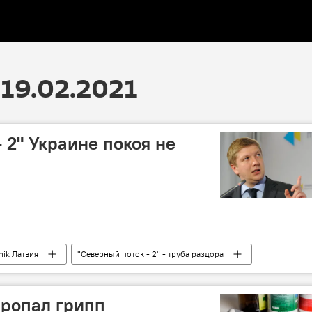
19.02.2021
 2" Украине покоя не
nik Латвия
"Северный поток - 2" - труба раздора
роительство
газ
газопровод
транзит газа
пропал грипп