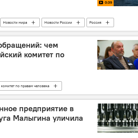
0:39
Новости мира
Новости России
Россия
военные учения
захват
спецназ
обращений: чем
йский комитет по
 комитет по правам человека
нное предприятие в
уга Малыгина уличила