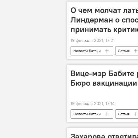
О чем молчат лат
Линдерман о спо
принимать крити
19 февраля 2021, 17:21
Новости Латвии
Латвия
Вице-мэр Бабите 
Бюро вакцинации
19 февраля 2021, 17:14
Новости Латвии
Латвия
Захарова ответил