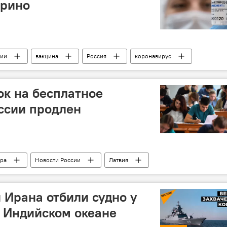
арино
сии
вакцина
Россия
коронавирус
ок на бесплатное
ссии продлен
ра
Новости России
Латвия
разование
 Ирана отбили судно у
в Индийском океане