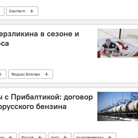
Olainfarm
рзликина в сезоне и
рса
Теодорс Блюгерс
 с Прибалтикой: договор
орусского бензина
сии
Россия
порт
грузоперевозки