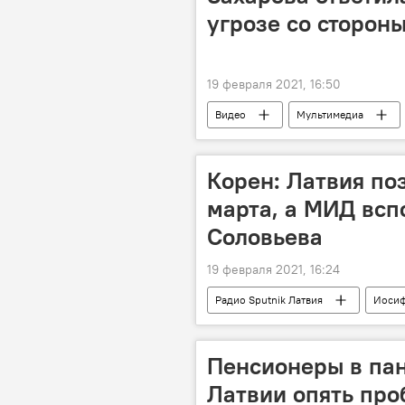
угрозе со сторон
19 февраля 2021, 16:50
Видео
Мультимедиа
НАТО
США
оборо
Мария Захарова
МИД РФ
Корен: Латвия по
марта, а МИД всп
Соловьева
19 февраля 2021, 16:24
Радио Sputnik Латвия
Иосиф
Владимир Соловьев
16 март
Пенсионеры в пан
Латвии опять пр