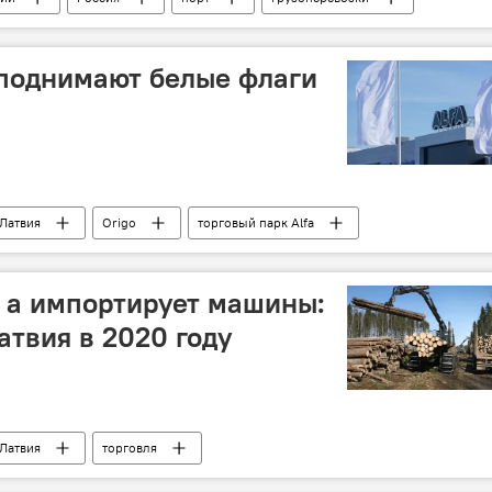
добрения
 поднимают белые флаги
Латвия
Origo
торговый парк Alfa
Национальный альянс девелоперов недвижимости
, а импортирует машины:
атвия в 2020 году
Латвия
торговля