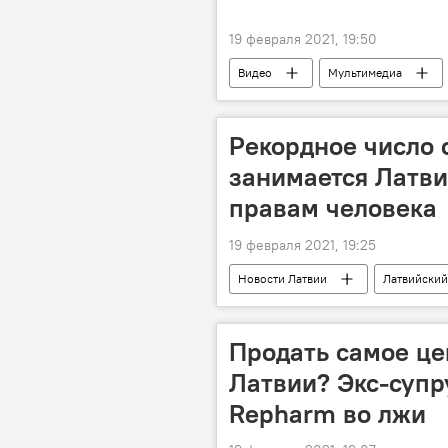
19 февраля 2021, 19:50
Видео
Мультимедиа
Иран
Индийский океан
корабль
флот
Рекордное число 
занимается Латви
правам человека
19 февраля 2021, 19:25
Новости Латвии
Латвийский
Продать самое це
Латвии? Экс-супр
Repharm во лжи