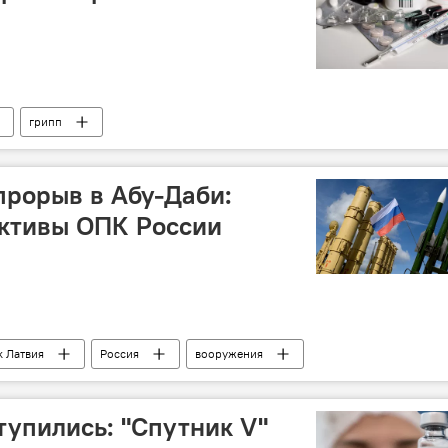
грипп
прорыв в Абу-Даби:
ективы ОПК России
k Латвия
Россия
вооружения
тупились: "Спутник V"