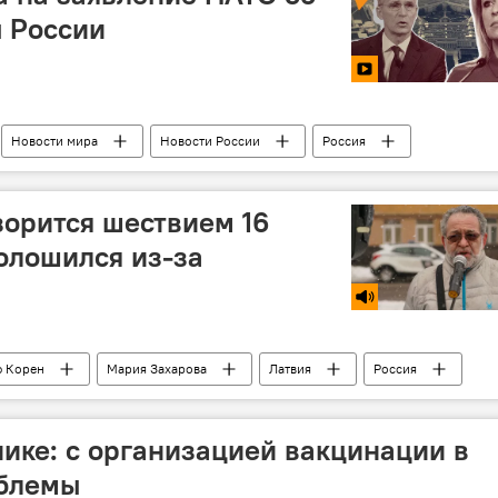
ы России
Новости мира
Новости России
Россия
на
безопасность
Йенс Столтенберг
зорится шествием 16
олошился из-за
 Корен
Мария Захарова
Латвия
Россия
а
нацизм
антифашисты
ике: с организацией вакцинации в
облемы