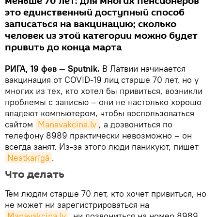
меньше 70 лет: для многих пенсионеров
это единственный доступный способ
записаться на вакцинацию; сколько
человек из этой категории можно будет
привить до конца марта
РИГА, 19 фев — Sputnik.
В Латвии начинается
вакцинация от COVID-19 лиц старше 70 лет, но у
многих из тех, кто хотел бы привиться, возникли
проблемы с записью – они не настолько хорошо
владеют компьютером, чтобы воспользоваться
сайтом
Мanavakcina.lv
, а дозвониться по
телефону 8989 практически невозможно – он
всегда занят. Из-за этого люди паникуют, пишет
Neatkarīgā
.
Что делать
Тем людям старше 70 лет, кто хочет привиться, но
не может ни зарегистрироваться на
Мanavakcina.lv
, ни дозвониться на номер 8989,