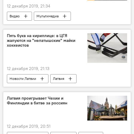
12 декабря 2019, 21:34
Видео
Мультимедиа
Задержание и арест правозащитника Александра Гапоненко
Александр Гапоненко
суд
митинг
Пять букв на кириллице: в ЦГЯ
жалуются на "нелатышские" майки
Латвия
хоккеистов
12 декабря 2019, 21:13
Новости Латвии
Латвия
Центр госязыка
латышский язык
русский язык
Латвийская федерация хоккея
Латвия проигрывает Чехии и
Финляндии в битве за россиян
12 декабря 2019, 20:51