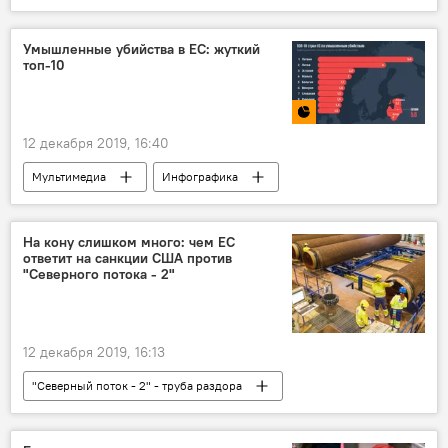
крушение Boeing рейса MH17
Донбасс
Россия
Нидерланды
Умышленные убийства в ЕС: жуткий
топ-10
расследование
Юрий Почта
12 декабря 2019, 16:40
Мультимедиа
Инфографика
Евросоюз
На кону слишком много: чем ЕС
ответит на санкции США против
"Северного потока - 2"
12 декабря 2019, 16:13
"Северный поток - 2" - труба раздора
Новости мира