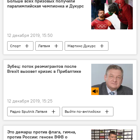
Больше всех призовых получили
паралимпийская чемпионка и Дукурс
12 декабря 2019, 15:50
Спорт
Латвия
Мартинс Дукурс
Зубец: поток реэмигрантов после
Brexit вызовет кризис в Прибалтике
12 декабря 2019, 15:25
Радио Sputnik Латвия
Выйти по-английски
Латвия
Алексей Зубец
мигранты
Brexit
реэмиграция
рынок труда
Это демарш против флага, гимна,
против России: генсек ВФВ о
экономический кризис