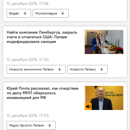
12 декабря 2019, 17:56
Видео
Мультимедиа
Новости России
Новости мира
Россия
Сергей Шойгу
министр
Найти компании Лембергса, закрыть
счета и отчитаться США: Латвия
КВН
модифицировала санкции
12 декабря 2019, 17:30
Новости экономики Латвии
Новости Латвии
Латвия
Айварс Лембергс
Комиссия по рынку финансов и капитала (КРФК)
Юрий Почта рассказал, как следствие
по делу МН17 обернулось
МИД Латвии
Минфин США
инквизицией для РФ
Вентспилсский порт
Санкции США против мэра Вентспилса Айварса Лембергса и национализация портов
12 декабря 2019, 17:05
Радио Sputnik Латвия