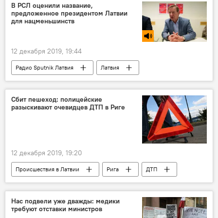
В РСЛ оценили название,
предложенное президентом Латвии
для нацменьшинств
12 декабря 2019, 19:44
Радио Sputnik Латвия
Латвия
Эгилс Левитс
Юрий Петропавловский
партия "Русский союз Латвии"
президент
Сбит пешеход: полицейские
разыскивают очевидцев ДТП в Риге
русские
12 декабря 2019, 19:20
Происшествия в Латвии
Рига
ДТП
полиция
Нас подвели уже дважды: медики
требуют отставки министров