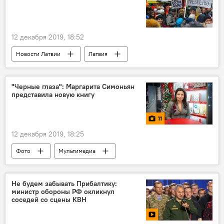
12 декабря 2019, 18:52
Новости Латвии
Латвия
Илзе Винькеле
Янис Рейрс
Латвийская ассоциация медсестер
"Черные глаза": Маргарита Симоньян
представила новую книгу
Латвийская ассоциация молодых врачей
Латвийское общество врачей
Наболело
11
12 декабря 2019, 18:25
Фото
Мультимедиа
Новости культуры Латвии
Новости России
Новости мира
Маргарита Симоньян
Не будем забывать Прибалтику:
министр обороны РФ окликнул
книга
Москва
соседей со сцены КВН