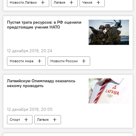
Новости Латвии
Латвия
Чехия
Финляндия
россияне
Пустая трата ресурсов: в РФ оценили
предстоящие учения НАТО
12 декабря 2019, 20:24
Новости мира
Новости России
Россия
Александр Грушко
НАТО
учения
оборона
Латвийскую Олимпиаду оказалось
некому проводить
12 декабря 2019, 20:05
Спорт
Латвия
Латвийский олимпийский комитет (ЛОК)