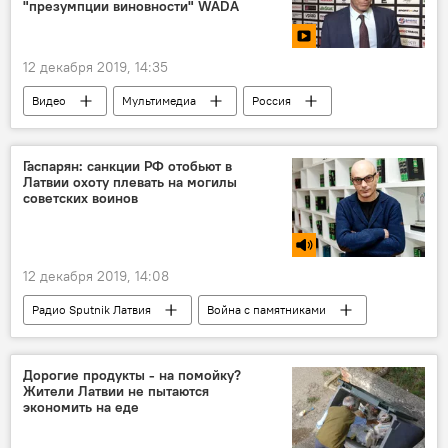
"презумпции виновности" WADA
12 декабря 2019, 14:35
Видео
Мультимедиа
Россия
WADA
гимн
флаг
Гаспарян: санкции РФ отобьют в
Латвии охоту плевать на могилы
советских воинов
12 декабря 2019, 14:08
Радио Sputnik Латвия
Война с памятниками
Латвия
Россия
Армен Гаспарян
Вторая мировая война
Минобороны РФ
Дорогие продукты - на помойку?
Жители Латвии не пытаются
законопроект
воинские захоронения
экономить на еде
захоронения советских воинов
памятник