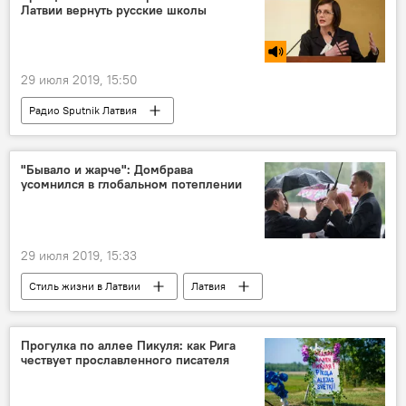
Латвии вернуть русские школы
29 июля 2019, 15:50
Радио Sputnik Латвия
Русские школы: языковой барьер или мост
Латвия
русский язык
"Бывало и жарче": Домбрава
усомнился в глобальном потеплении
Елизавета Кривцова
образование
реформа образования
29 июля 2019, 15:33
Стиль жизни в Латвии
Латвия
Янис Домбрава
Прогулка по аллее Пикуля: как Рига
чествует прославленного писателя