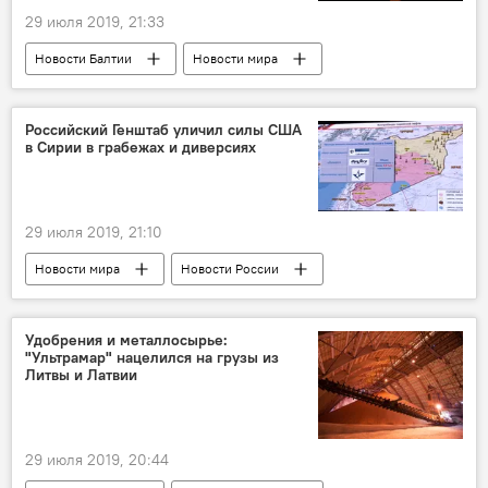
29 июля 2019, 21:33
Новости Балтии
Новости мира
Литва
Sputnik Литва
свобода слова
Российский Генштаб уличил силы США
в Сирии в грабежах и диверсиях
29 июля 2019, 21:10
Новости мира
Новости России
Сирия
США
война в Сирии
конфликт
Россия
Удобрения и металлосырье:
"Ультрамар" нацелился на грузы из
Литвы и Латвии
29 июля 2019, 20:44