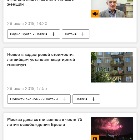
женщин
29 июля 2019, 18:20
Радио Sputnik Латвия
Латвия
Петерис Звидриньш
мужчины
женщины
Новое в кадастровой стоимости:
латвийцам установят квартирный
минимум
29 июля 2019, 17:55
Новости экономики Латвии
Латвия
жилье
Минюст Латвии
земля
Москва дала сотни залпов в честь 75-
летия освобождения Бреста