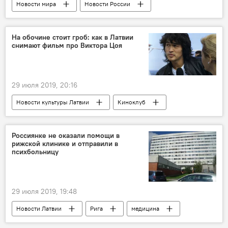
Новости мира
Новости России
Новости Балтии
Россия
калийные удобрения
грузоперевозки
На обочине стоит гроб: как в Латвии
снимают фильм про Виктора Цоя
Транзит
29 июля 2019, 20:16
Новости культуры Латвии
Киноклуб
Виктор Цой
Латвия
Алексей Учитель
фильм
Россиянке не оказали помощи в
рижской клинике и отправили в
психбольницу
29 июля 2019, 19:48
Новости Латвии
Рига
медицина
Рижская Восточная больница