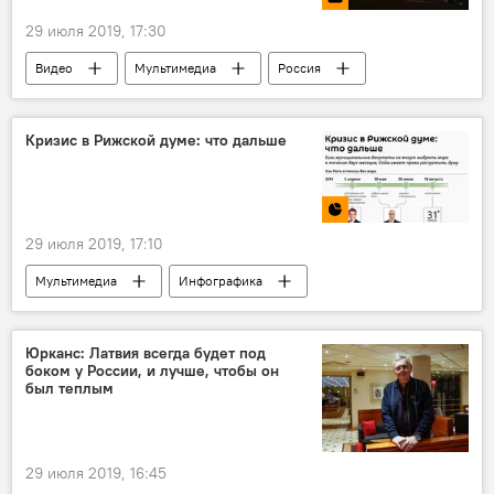
29 июля 2019, 17:30
Видео
Мультимедиа
Россия
Брест
салют
Великая Отечественная война
Кризис в Рижской думе: что дальше
29 июля 2019, 17:10
Мультимедиа
Инфографика
Новости политики Латвии
Рижская дума
мэр
Рига
Юрканс: Латвия всегда будет под
боком у России, и лучше, чтобы он
Роспуск Рижской думы: что дальше
был теплым
29 июля 2019, 16:45