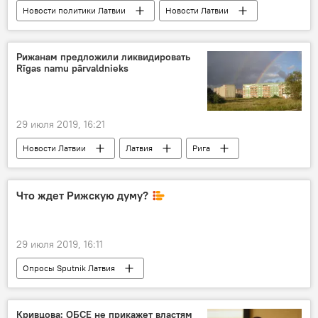
Новости политики Латвии
Новости Латвии
Латвия
Янис Юрканс
НАТО
образование
Рижанам предложили ликвидировать
Rīgas namu pārvaldnieks
российско-латвийские отношения
29 июля 2019, 16:21
Новости Латвии
Латвия
Рига
ManaBalss.lv
Rīgas namu pārvaldnieks (RNP)
Что ждет Рижскую думу?
29 июля 2019, 16:11
Опросы Sputnik Латвия
Новости политики Латвии
Кривцова: ОБСЕ не прикажет властям