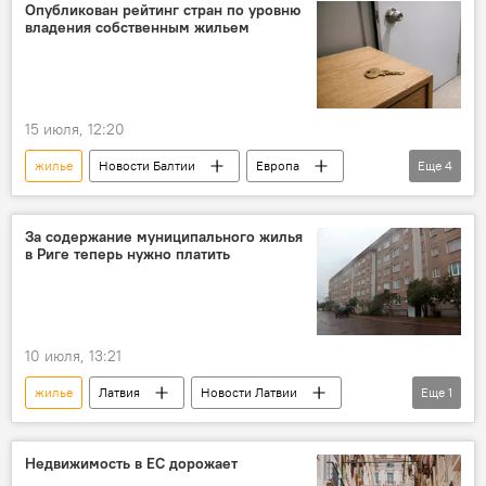
Опубликован рейтинг стран по уровню
владения собственным жильем
15 июля, 12:20
жилье
Новости Балтии
Европа
Еще
4
Россия
рейтинг
статистика
Организация экономического сотрудничества и развития (ОЭСР)
За содержание муниципального жилья
в Риге теперь нужно платить
10 июля, 13:21
жилье
Латвия
Новости Латвии
Еще
1
плата
Недвижимость в ЕС дорожает