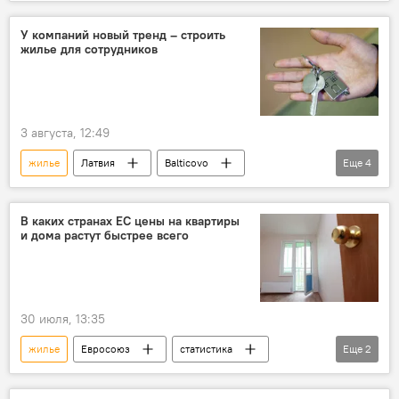
Янис Байкс
недвижимость
У компаний новый тренд – строить
жилье для сотрудников
3 августа, 12:49
жилье
Латвия
Balticovo
Еще
4
сотрудники
работа
строительство
компания
В каких странах ЕС цены на квартиры
и дома растут быстрее всего
30 июля, 13:35
жилье
Евросоюз
статистика
Еще
2
цены
Eurostat