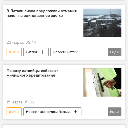
статистика
цены
рост цен
Eurostat
Евросоюз
В Латвии снова предложили отменить
налог на единственное жилье
23 марта, 09:44
жилье
Латвия
Новости Латвии
Еще
3
Новости экономики Латвии
Новости политики Латвии
налог
Почему латвийцы избегают
жилищного кредитования
15 марта, 19:36
жилье
Новости экономики Латвии
Еще
2
Латвия
Европа
кредиты