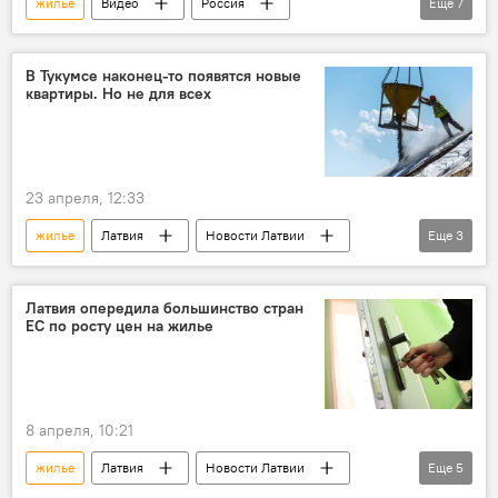
жилье
Видео
Россия
Еще
7
Псковская область
работа
рынок труда
вакансии
В Тукумсе наконец-то появятся новые
квартиры. Но не для всех
Мультимедиа
Алексей Стефанов
Новости России
23 апреля, 12:33
жилье
Латвия
Новости Латвии
Еще
3
строительство
Новости экономики Латвии
общество
Латвия опередила большинство стран
ЕС по росту цен на жилье
8 апреля, 10:21
жилье
Латвия
Новости Латвии
Еще
5