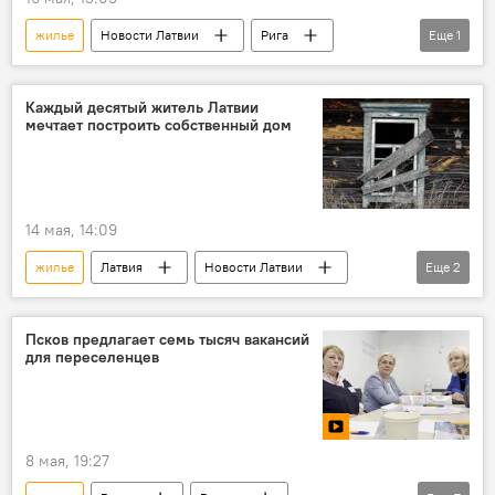
жилье
Новости Латвии
Рига
Еще
1
строительство
Каждый десятый житель Латвии
мечтает построить собственный дом
14 мая, 14:09
жилье
Латвия
Новости Латвии
Еще
2
общество
дом
Псков предлагает семь тысяч вакансий
для переселенцев
8 мая, 19:27