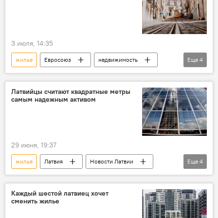
3 июля, 14:35
жилье
Евросоюз
недвижимость
Еще
4
рост цен
Новости мира
статистика
Латвия
Латвийцы считают квадратные метры
самым надежным активом
29 июня, 19:37
жилье
Латвия
Новости Латвии
Еще
4
Новости Балтии
страны Балтии
недвижимость
инвестиции
Каждый шестой латвиец хочет
сменить жилье