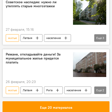
Советское наследие: нужно ли
утеплять старые многоэтажки
27 февраля, 15:16
жилье
Латвия
население
Еще
3
безопасность
Реновация
мнение
Рижане, откладывайте деньги! За
муниципальное жилье придется
платить
26 февраля, 20:23
жилье
Латвия
Рига
население
Еще
2
Рижская дума
аренда
Еще 20 материалов