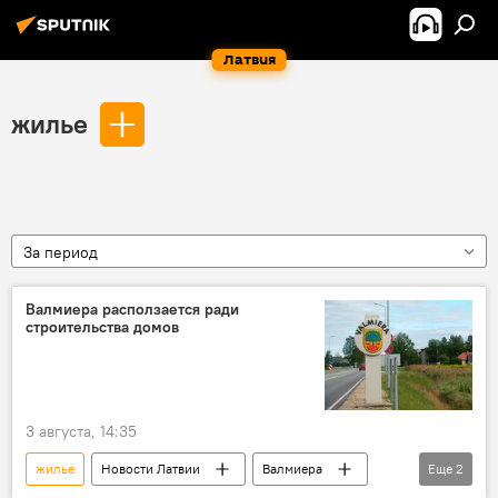
Латвия
жилье
За период
Валмиера расползается ради
строительства домов
3 августа, 14:35
жилье
Новости Латвии
Валмиера
Еще
2