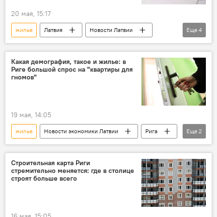
20 мая, 15:17
жилье
Латвия
Новости Латвии
Еще
4
Новости экономики Латвии
ЖКХ
платежи
опрос
Какая демография, такое и жилье: в
Риге большой спрос на "квартиры для
гномов"
19 мая, 14:05
жилье
Новости экономики Латвии
Рига
Еще
2
недвижимость
квартира
Строительная карта Риги
стремительно меняется: где в столице
строят больше всего
16 мая, 15:05