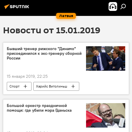
Латвия
Новости от 15.01.2019
Бывший тренер рижского "Динамо"
присоединился к экс-тренеру сборной
России
15 января 2019, 22:25
Спорт
Харийс Витолиньш
Швейцария
Динамо Рига
Россия
Большой оркестр праздничной
помощи: где убили мэра Гданьска