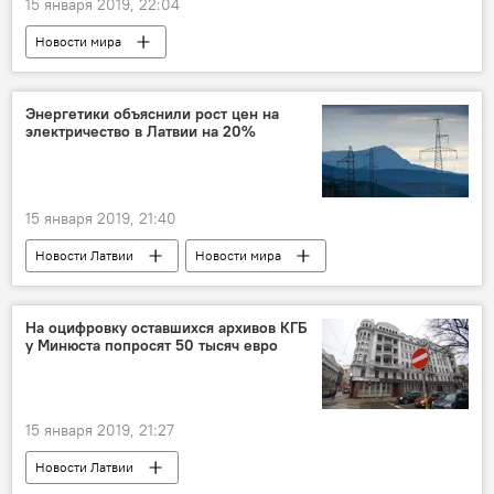
15 января 2019, 22:04
Новости мира
Энергетики объяснили рост цен на
электричество в Латвии на 20%
15 января 2019, 21:40
Новости Латвии
Новости мира
Новости Балтии
Новости экономики Латвии
Балтия
электроэнергия
На оцифровку оставшихся архивов КГБ
у Минюста попросят 50 тысяч евро
15 января 2019, 21:27
Новости Латвии