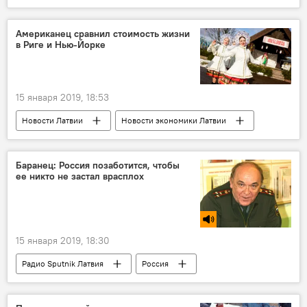
Беларусь
Алексей Дзермант
Юрий Алексеев
IMHOclub.lv
Американец сравнил стоимость жизни
в Риге и Нью-Йорке
журналист
15 января 2019, 18:53
Новости Латвии
Новости экономики Латвии
Рига
Нью-Йорк
цены
Баранец: Россия позаботится, чтобы
ее никто не застал врасплох
15 января 2019, 18:30
Радио Sputnik Латвия
Россия
Виктор Баранец