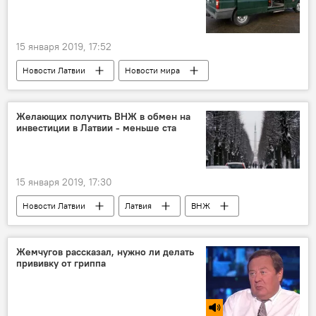
15 января 2019, 17:52
Новости Латвии
Новости мира
Латвия
Беларусь
белорусско-латвийская граница
Желающих получить ВНЖ в обмен на
инвестиции в Латвии - меньше ста
Краславский край
15 января 2019, 17:30
Новости Латвии
Латвия
ВНЖ
Жемчугов рассказал, нужно ли делать
прививку от гриппа