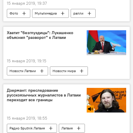
15 января 2019, 19:37
Фото
Мультимедиа
ралли
песок
Перу
Хватит "безглуздицы": Лукашенко
объяснил "разворот" к Латвии
15 января 2019, 19:15
Новости Латвии
Новости мира
Новости Балтии
Беларусь
Александр Лукашенко
порт
Дзермант: преследование
русскоязычных журналистов в Латвии
Транзит
грузоперевозки
переходит все границы
15 января 2019, 18:55
Радио Sputnik Латвия
Латвия