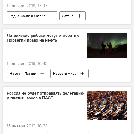
15 января 2019, 17:07
Радио Sputnik Латвия
Латвия
Владислав Жемчугов
борьба с болезнями
эпидемия
Латвийские рыбаки могут отобрать у
Норвегии право на нефть
15 января 2019, 16:43
Новости Латвии
Новости мира
Латвия
Норвегия
Senators
снежный краб
Россия не будет отправлять делегацию
и платить взнос в ПАСЕ
15 января 2019, 16:33