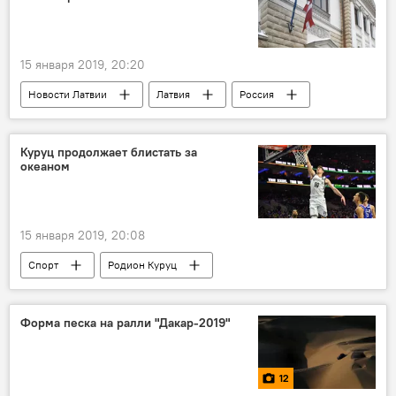
15 января 2019, 20:20
Новости Латвии
Латвия
Россия
посольство Латвии в России
Куруц продолжает блистать за
океаном
15 января 2019, 20:08
Спорт
Родион Куруц
Национальная баскетбольная ассоциация (НБА)
спортсмен
Форма песка на ралли "Дакар-2019"
12