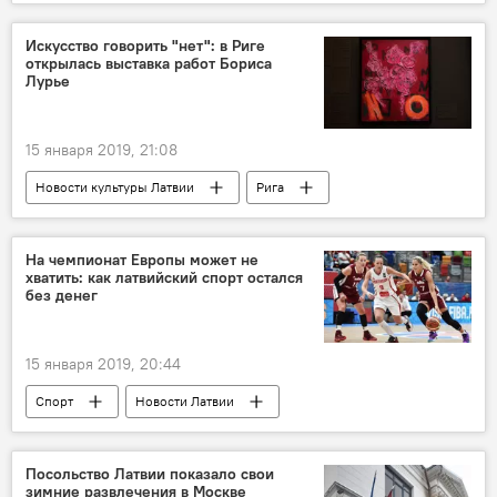
"Мешки ЧК": время открытий
КГБ
Минюст Латвии
"мешки ЧК"
Искусство говорить "нет": в Риге
открылась выставка работ Бориса
Лурье
15 января 2019, 21:08
Новости культуры Латвии
Рига
Рижская биржа
На чемпионат Европы может не
хватить: как латвийский спорт остался
без денег
15 января 2019, 20:44
Спорт
Новости Латвии
Бюджет Латвии
финансирование
Латвия
Чемпионат Европы по баскетболу
Посольство Латвии показало свои
зимние развлечения в Москве