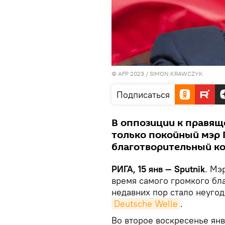
© AFP 2023 / SIMON KRAWCZYK
Подписаться
В оппозиции к правящ
только покойный мэр 
благотворительный ко
РИГА, 15 янв — Sputnik
. Мэ
время самого громкого бла
недавних пор стало неуго
Deutsche Welle
.
Во второе воскресенье ян