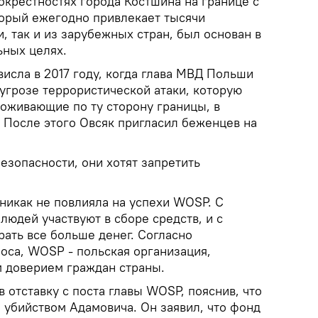
окрестностях города Костшина на границе с
торый ежегодно привлекает тысячи
, так и из зарубежных стран, был основан в
ьных целях.
ависла в 2017 году, когда глава МВД Польши
угрозе террористической атаки, которую
оживающие по ту сторону границы, в
 После этого Овсяк пригласил беженцев на
безопасности, они хотят запретить
никак не повлияла на успехи WOSP. С
юдей участвуют в сборе средств, и с
ать все больше денег. Согласно
оса, WOSP - польская организация,
 доверием граждан страны.
 в отставку с поста главы WOSP, пояснив, что
 убийством Адамовича. Он заявил, что фонд