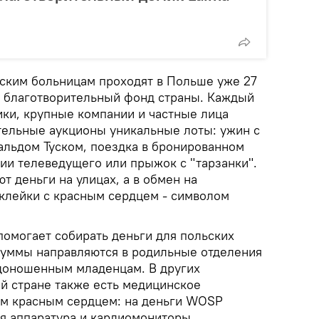
ским больницам проходят в Польше уже 27
й благотворительный фонд страны. Каждый
ики, крупные компании и частные лица
тельные аукционы уникальные лоты: ужин с
альдом Туском, поездка в бронированном
ии телеведущего или прыжок с "тарзанки".
т деньги на улицах, а в обмен на
клейки с красным сердцем - символом
помогает собирать деньги для польских
суммы направляются в родильные отделения
доношенным младенцам. В других
ей стране также есть медицинское
ым красным сердцем: на деньги WOSP
я аппаратура и кардиомониторы.