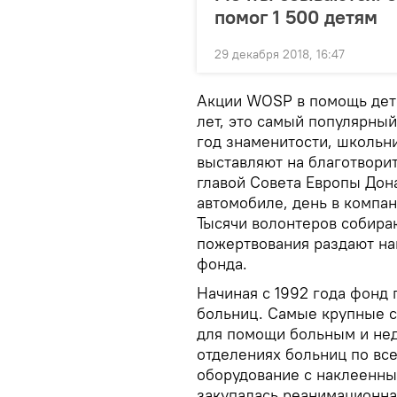
помог 1 500 детям
29 декабря 2018, 16:47
Акции WOSP в помощь дет
лет, это самый популярны
год знаменитости, школьн
выставляют на благотвори
главой Совета Европы Дон
автомобиле, день в компан
Тысячи волонтеров собираю
пожертвования раздают на
фонда.
Начиная с 1992 года фонд 
больниц. Самые крупные 
для помощи больным и не
отделениях больниц по вс
оборудование с наклеенн
закупалась реанимационна