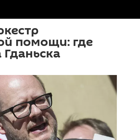
ркестр
ой помощи: где
 Гданьска