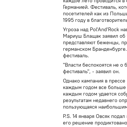
каждое лето проводится в 
Германией. Фестиваль, ко
посетителей как из Польши
1995 году в благотворител
Угроза над Pol'And'Rock н
Мариуш Блащак заявил об 
представляют беженцы, пр
германском Бранденбурге.
фестиваль.
"Власти беспокоятся не о 
фестиваль", - заявил он.
Однако кампания в прессе 
каждым годом все больше л
каждым годом удается собр
результатам недавнего опр
пользующаяся наибольшим
P.S. 14 января Овсяк подал
его решение продиктовано