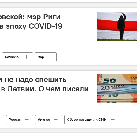
овской: мэр Риги
в эпоху COVID-19
Беларусь
мэр
 не надо спешить
 в Латвии. О чем писали
Россия
бизнес
Обзор латышских СМИ