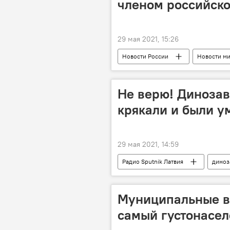
членом российско
29 мая 2021, 15:26
Новости России
Новости м
Не верю! Динозав
крякали и были 
29 мая 2021, 14:59
Радио Sputnik Латвия
диноз
Муниципальные вы
самый густонасе