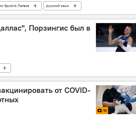
ио Sputnik Латвия
русский язык
Даллас", Порзингис был в
вакцинировать от COVID-
отных
10