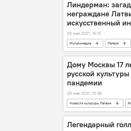
Линдерман: загадк
неграждане Латв
искусственный ин
29 мая 2021, 16:15
Мультимедиа
Латвия
Обзор событий недели в Латвии с Л
обзор политических событий Латвии
Дому Москвы 17 ле
русской культуры
пандемии
29 мая 2021, 15:36
Новости культуры Латвии
Р
Легендарный голл