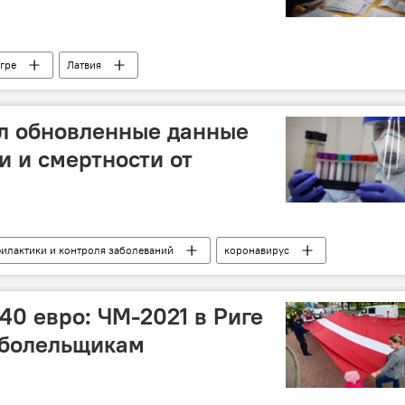
гре
Латвия
Латвии
л обновленные данные
и и смертности от
илактики и контроля заболеваний
коронавирус
340 евро: ЧМ-2021 в Риге
 болельщикам