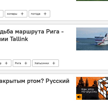
комары
погода
удьба маршрута Рига -
ии Tallink
pp
Рига
Хельсинки
 закрытым ртом? Русский