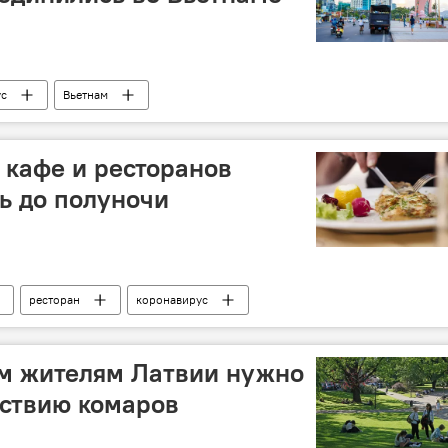
ус
Вьетнам
 кафе и ресторанов
ь до полуночи
ресторан
коронавирус
ом жителям Латвии нужно
ествию комаров