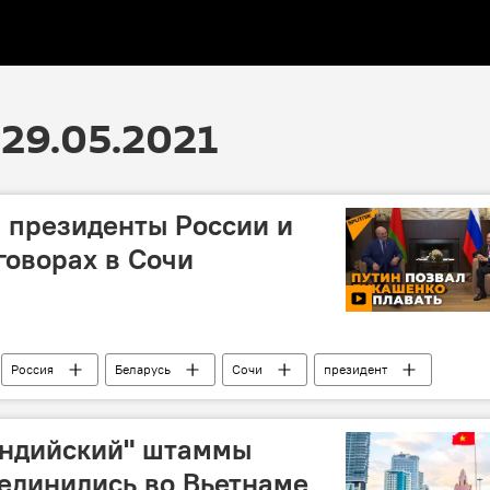
29.05.2021
: президенты России и
говорах в Сочи
Россия
Беларусь
Сочи
президент
 Лукашенко
индийский" штаммы
единились во Вьетнаме