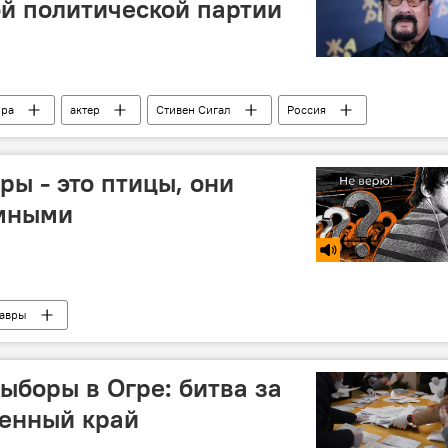
й политической партии
ира
актер
Стивен Сигал
Россия
ры - это птицы, они
умными
авры
боры в Огре: битва за
ленный край