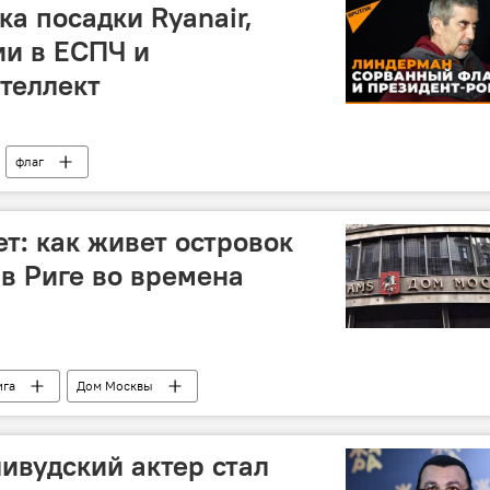
а посадки Ryanair,
ии в ЕСПЧ и
теллект
флаг
индерманом и Губиным
 с Линдерманом
т: как живет островок
 в Риге во времена
ига
Дом Москвы
ивудский актер стал