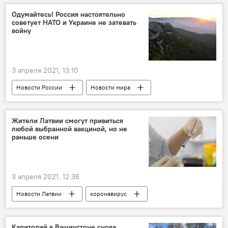
Великая Отечественная война
Одумайтесь! Россия настоятельно
советует НАТО и Украине не затевать
войну
3 апреля 2021, 13:10
Новости России
Новости мира
Россия
НАТО
Украина
Жители Латвии смогут привиться
любой выбранной вакциной, но не
раньше осени
3 апреля 2021, 12:36
Новости Латвии
коронавирус
вакцина
Латвия
Капитолий в Вашингтоне снова