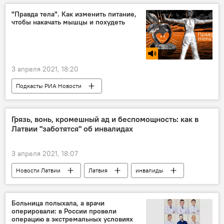
"Правда тела". Как изменить питание,
чтобы накачать мышцы и похудеть
3 апреля 2021, 18:20
Подкасты РИА Новости
Радио Sputnik Латвия
тело
питание
Грязь, вонь, кромешный ад и беспомощность: как в
Латвии "заботятся" об инвалидах
3 апреля 2021, 18:07
Новости Латвии
Латвия
инвалиды
Больница полыхала, а врачи
оперировали: в России провели
операцию в экстремальных условиях