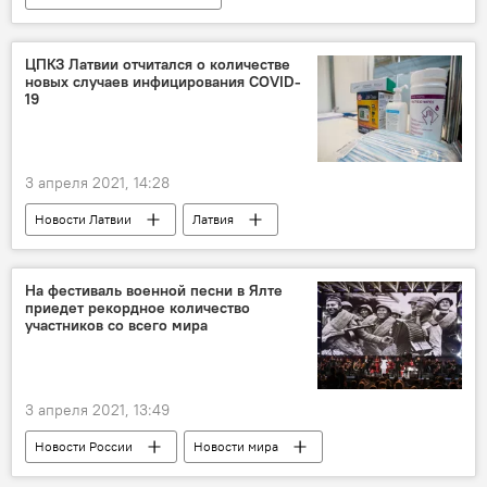
Радио Sputnik Латвия
пенсия
ЦПКЗ Латвии отчитался о количестве
новых случаев инфицирования COVID-
19
3 апреля 2021, 14:28
Новости Латвии
Латвия
Центр профилактики и контроля заболеваний
коронавирус
На фестиваль военной песни в Ялте
приедет рекордное количество
участников со всего мира
3 апреля 2021, 13:49
Новости России
Новости мира
Россия
Ялта
фестиваль