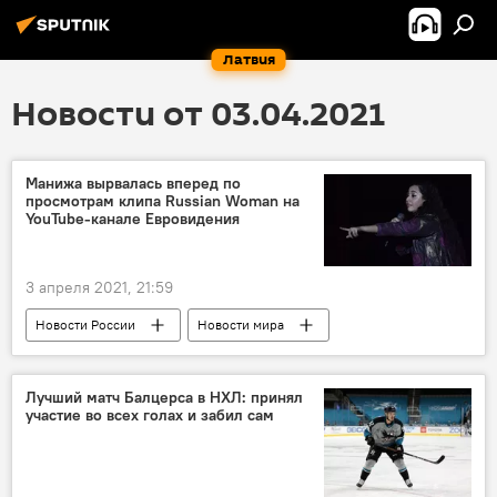
Латвия
Новости от 03.04.2021
Манижа вырвалась вперед по
просмотрам клипа Russian Woman на
YouTube-канале Евровидения
3 апреля 2021, 21:59
Новости России
Новости мира
Россия
певицы
Латвия
Евровидение
Лучший матч Балцерса в НХЛ: принял
участие во всех голах и забил сам