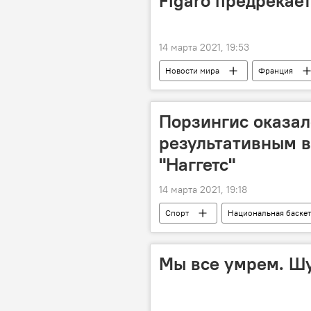
Figaro предрекает 
14 марта 2021, 19:53
Новости мира
Франция
Порзингис оказа
результативным в
"Наггетс"
14 марта 2021, 19:18
Спорт
Национальная баскет
Мы все умрем. Ш