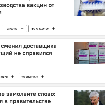
зводства вакцин от
и
вакцина
производство
 сменил доставщика
ущий не справился
Латвии
коронавирус
е замолвите слово:
я в правительстве