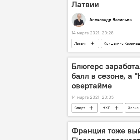
Латвии
Александр Васильев
14 марта 2021, 20:28
Латвия
Кришьянис Кариньш
Муниципальные выборы 2021 года в 
Блюгерс заработа
балл в сезоне, а 
овертайме
14 марта 2021, 20:05
Спорт
НХЛ
Элвис
Франция тоже вый