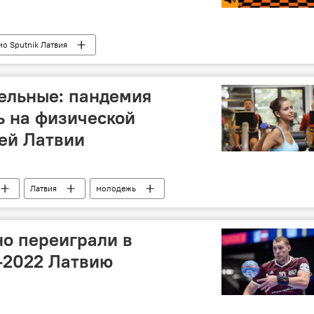
ио Sputnik Латвия
ения (ВОЗ)
загрязнение
ельные: пандемия
ь на физической
ей Латвии
Латвия
молодежь
о переиграли в
-2022 Латвию