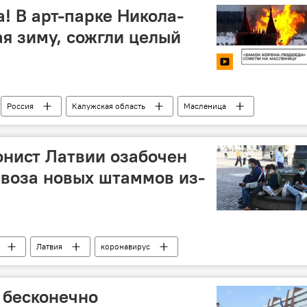
! В арт-парке Никола-
я зиму, сожгли целый
Россия
Калужская область
Масленица
нист Латвии озабочен
воза новых штаммов из-
Латвия
коронавирус
 бесконечно