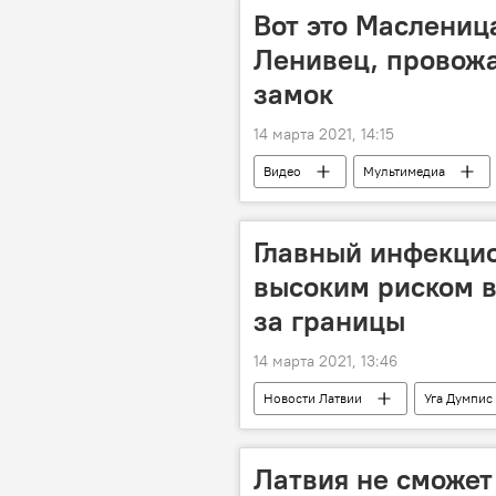
Вот это Масленица
Ленивец, провожа
замок
14 марта 2021, 14:15
Видео
Мультимедиа
Главный инфекцио
высоким риском в
за границы
14 марта 2021, 13:46
Новости Латвии
Уга Думпис
Латвия не сможет