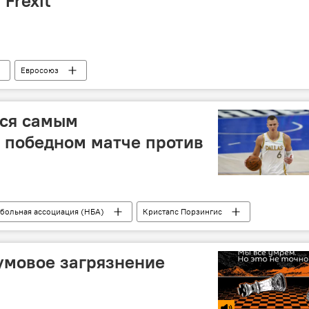
Frexit
Евросоюз
лся самым
 победном матче против
больная ассоциация (НБА)
Кристапс Порзингис
умовое загрязнение