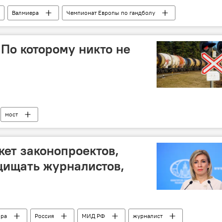
Валмиера
Чемпионат Европы по гандболу
. По которому никто не
мост
кет законопроектов,
щищать журналистов,
ира
Россия
МИД РФ
журналист