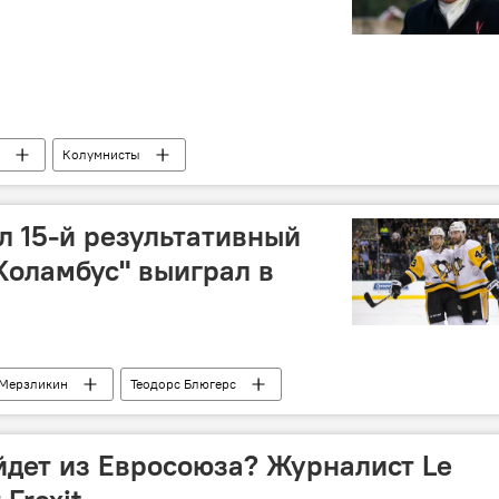
Колумнисты
Латвии
л 15-й результативный
"Коламбус" выиграл в
 Мерзликин
Теодорс Блюгерс
дет из Евросоюза? Журналист Le