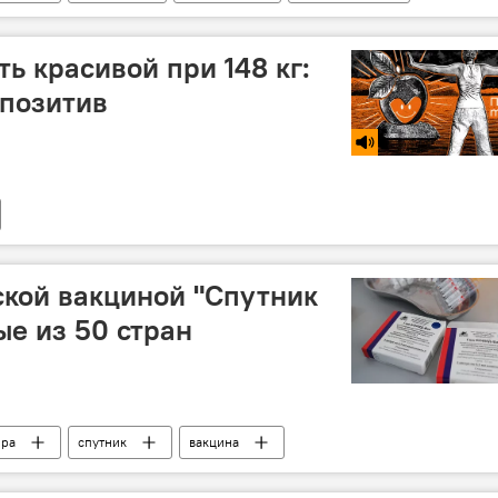
ть красивой при 148 кг:
ипозитив
кой вакциной "Спутник
ые из 50 стран
ира
спутник
вакцина