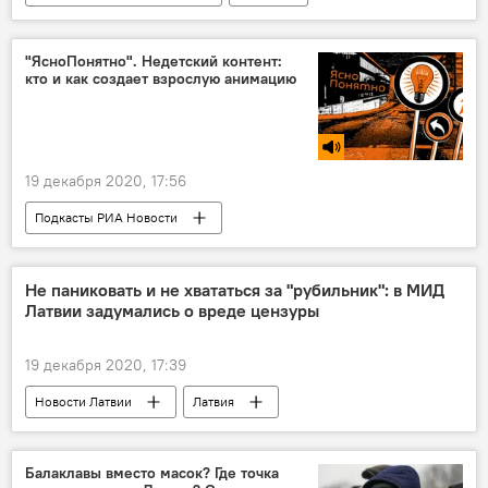
Гаркалне
смерть
"ЯсноПонятно". Недетский контент:
кто и как создает взрослую анимацию
19 декабря 2020, 17:56
Подкасты РИА Новости
Радио Sputnik Латвия
мультфильмы
Не паниковать и не хвататься за "рубильник": в МИД
Латвии задумались о вреде цензуры
19 декабря 2020, 17:39
Новости Латвии
Латвия
МИД Латвии
Балаклавы вместо масок? Где точка