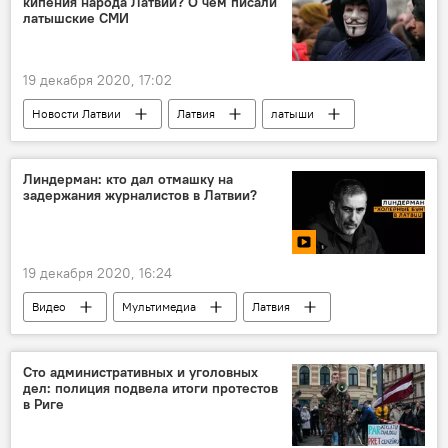
кипения народа Латвии? О чем писали
латышские СМИ
19 декабря 2020, 17:02
Новости Латвии
Латвия
латыши
Линдерман: кто дал отмашку на
задержания журналистов в Латвии?
19 декабря 2020, 16:24
Видео
Мультимедиа
Латвия
Сто административных и уголовных
дел: полиция подвела итоги протестов
в Риге