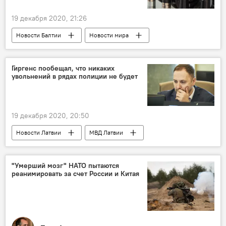
19 декабря 2020, 21:26
Новости Балтии
Новости мира
Рига
Вильнюс
Таллин
бензин
столетие Финляндии
Гиргенс пообещал, что никаких
увольнений в рядах полиции не будет
19 декабря 2020, 20:50
Новости Латвии
МВД Латвии
Сандис Гиргенс
полиция
Госполиция
"Умерший мозг" НАТО пытаются
реанимировать за счет России и Китая