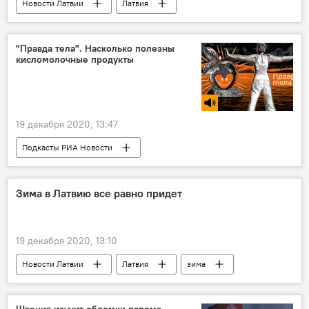
Новости Латвии
Латвия
коронавирус
"Правда тела". Насколько полезны
кисломолочные продукты
19 декабря 2020, 13:47
Подкасты РИА Новости
Радио Sputnik Латвия
молоко
сыр
продукты питания
Зима в Латвию все равно придет
19 декабря 2020, 13:10
Новости Латвии
Латвия
зима