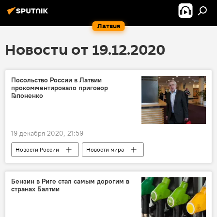
Латвия
Новости от 19.12.2020
Посольство России в Латвии
прокомментировало приговор
Гапоненко
19 декабря 2020, 21:59
Новости России
Новости мира
посольство РФ в Латвии
Александр Гапоненко
приговор
Бензин в Риге стал самым дорогим в
странах Балтии