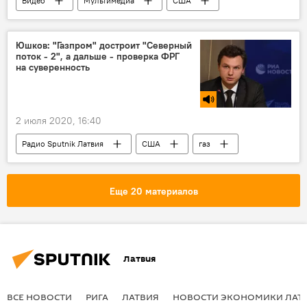
Видео
Мультимедиа
США
Турция
Юшков: "Газпром" достроит "Северный
поток - 2", а дальше - проверка ФРГ
на суверенность
2 июля 2020, 16:40
Радио Sputnik Латвия
США
газ
"Северный поток - 2" - труба раздора
Еще 20 материалов
Латвия
ВСЕ НОВОСТИ
РИГА
ЛАТВИЯ
НОВОСТИ ЭКОНОМИКИ ЛАТ