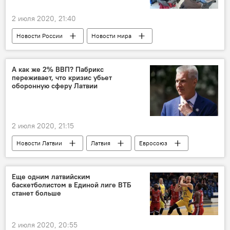
2 июля 2020, 21:40
Новости России
Новости мира
МИА "Россия сегодня"
А как же 2% ВВП? Пабрикс
переживает, что кризис убьет
оборонную сферу Латвии
2 июля 2020, 21:15
Новости Латвии
Латвия
Евросоюз
2% ВВП
Артис Пабрикс
Еще одним латвийским
баскетболистом в Единой лиге ВТБ
станет больше
2 июля 2020, 20:55