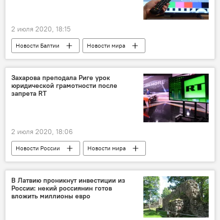
2 июля 2020, 18:15
Новости Балтии
Новости мира
Новости России
Литва
Латвия
RT
Захарова преподала Риге урок
юридической грамотности после
запрета RT
2 июля 2020, 18:06
Новости России
Новости мира
Латвия
RT
Мария Захарова
СМИ
свобода слова
В Латвию проникнут инвестиции из
России: некий россиянин готов
вложить миллионы евро