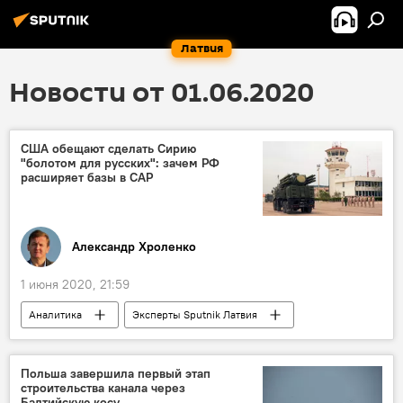
Латвия
Новости от 01.06.2020
США обещают сделать Сирию
"болотом для русских": зачем РФ
расширяет базы в САР
Александр Хроленко
1 июня 2020, 21:59
Аналитика
Эксперты Sputnik Латвия
Сирия
Россия
США
Вооруженные Силы РФ
военная техника
Польша завершила первый этап
строительства канала через
военнослужащие
военнослужащие России
Балтийскую косу