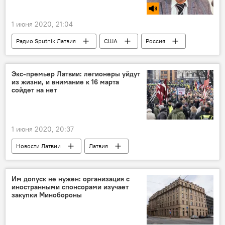
1 июня 2020, 21:04
Радио Sputnik Латвия
США
Россия
Дональд Трамп
Игорь Шатров
беспорядки
Экс-премьер Латвии: легионеры уйдут
из жизни, и внимание к 16 марта
сойдет на нет
1 июня 2020, 20:37
Новости Латвии
Латвия
День памяти латышских легионеров
шествие ветеранов СС в Риге
Им допуск не нужен: организация с
иностранными спонсорами изучает
Вилис Криштопанс
закупки Минобороны