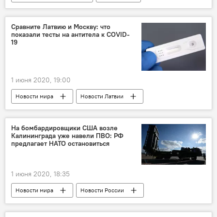
Литва
Юрий Борисенок
Гитанас Науседа
Анджей Дуда
Сравните Латвию и Москву: что
показали тесты на антитела к COVID-
президент
19
1 июня 2020, 19:00
Новости мира
Новости Латвии
Латвия
коронавирус
На бомбардировщики США возле
Калининграда уже навели ПВО: РФ
предлагает НАТО остановиться
1 июня 2020, 18:35
Новости мира
Новости России
Россия
НАТО
транспондеры