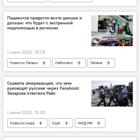
Новости Латвии
Eurostat
Латвия
Литва
Эстония
Пациентов придется везти дальше и
дольше: что будет с экстренной
Латвия в мировых рейтингах
медпомощью в регионах
1 июня 2020, 15:29
Новости Латвии
Наболело
Латвия
Скажите американцам, что ими
руководят русские через Facebook:
Захарова ответила Райс
1 июня 2020, 15:05
Новости мира
США
МИД РФ
Мария Захарова