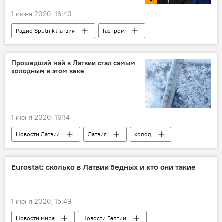
1 июня 2020, 16:40
Радио Sputnik Латвия
Газпром
Игорь Юшков
газ
Россия
Польша
газопровод
транзит газа
Прошедший май в Латвии стал самым
холодным в этом веке
поставки газа
1 июня 2020, 16:14
Новости Латвии
Латвия
холод
рекорд
Eurostat: сколько в Латвии бедных и кто они такие
1 июня 2020, 15:49
Новости мира
Новости Балтии