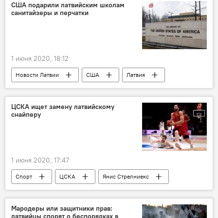
учения
США подарили латвийским школам
санитайзеры и перчатки
1 июня 2020, 18:12
Новости Латвии
США
Латвия
Илзе Винькеле
ЦСКА ищет замену латвийскому
снайперу
1 июня 2020, 17:47
Спорт
ЦСКА
Янис Стрелниекс
Мародеры или защитники прав:
латвийцы спорят о беспорядках в