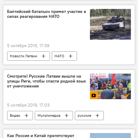
Радио Sputnik Латвия
образование
Балтийский батальон примет участие в
силах реагирования НАТО
5 октября 2019, 17:39
Новости Латвии
НАТО
военные учения "Серебряная стрела"
батальон
учения
Смотрите! Русские Латвии вышли на
улицы Риги, чтобы спасти родной язык
от уничтожения
5 октября 2019, 17:03
Видео
Мультимедиа
русские
русский язык
Рига
Латвия
Русские школы: языковой барьер или мост
Как Россия и Китай препятствуют