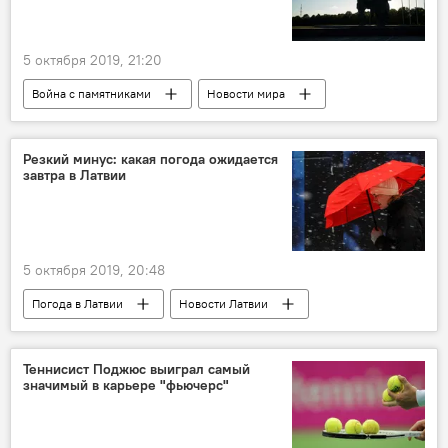
5 октября 2019, 21:20
Война с памятниками
Новости мира
памятник Освободителям Риги
США
Латвия
Германия
Резкий минус: какая погода ожидается
завтра в Латвии
5 октября 2019, 20:48
Погода в Латвии
Новости Латвии
погода
Латвия
мороз
холод
температура воздуха
Теннисист Поджюс выиграл самый
значимый в карьере "фьючерс"