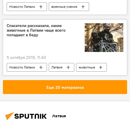
Новости Латвии
военные учения
Латвия
Рижский замок
Национальные вооруженные силы
Спасатели рассказали, какие
животные в Латвии чаще всего
попадают в беду
5 октября 2019, 11:43
Новости Латвии
Латвия
животные
спасатели
ГПСС
Еще 20 материалов
Латвия