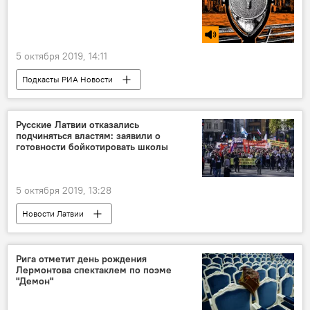
5 октября 2019, 14:11
Подкасты РИА Новости
Радио Sputnik Латвия
СМИ
экология
мусор
Россия
Русские Латвии отказались
подчиняться властям: заявили о
готовности бойкотировать школы
5 октября 2019, 13:28
Новости Латвии
Русские школы: языковой барьер или мост
Рига отметит день рождения
Лермонтова спектаклем по поэме
"Демон"