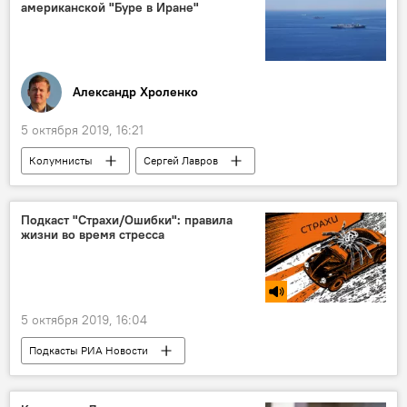
американской "Буре в Иране"
Александр Хроленко
5 октября 2019, 16:21
Колумнисты
Сергей Лавров
Россия
Китай
США
Иран
учения
Подкаст "Страхи/Ошибки": правила
жизни во время стресса
5 октября 2019, 16:04
Подкасты РИА Новости
Радио Sputnik Латвия
стресс