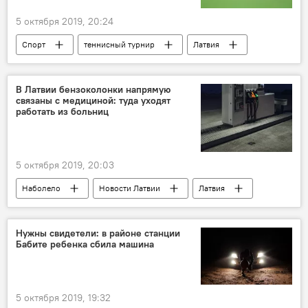
5 октября 2019, 20:24
Спорт
теннисный турнир
Латвия
спортсмен
В Латвии бензоколонки напрямую
связаны с медициной: туда уходят
работать из больниц
5 октября 2019, 20:03
Наболело
Новости Латвии
Латвия
медики
заправка
профессия
средняя зарплата
Нужны свидетели: в районе станции
Бабите ребенка сбила машина
5 октября 2019, 19:32