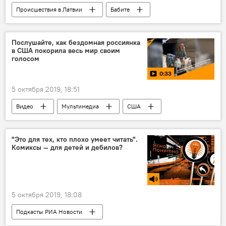
Происшествия в Латвии
Бабите
преступление
Послушайте, как бездомная россиянка
в США покорила весь мир своим
голосом
0:33
5 октября 2019, 18:51
Видео
Мультимедиа
США
Россия
певицы
голос
"Это для тех, кто плохо умеет читать".
Комиксы ― для детей и дебилов?
5 октября 2019, 18:08
Подкасты РИА Новости