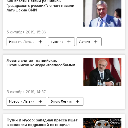
Как власти Латвии решились
"раздражать русских": о чем писали
латышские СМИ
5 октября 2019, 15:36
Новости Латвии
русские
Латвия
СМИ
"мешки ЧК"
реформа образования
Левитс считает латвийских
школьников конкурентоспособными
5 октября 2019, 14:57
Новости Латвии
Эгилс Левитс
Латвия
школа
конкуренция
президент
Путин и мусор: западная пресса ищет
в экологии подрывной потенциал