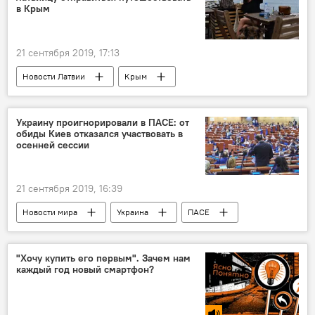
в Крым
21 сентября 2019, 17:13
Новости Латвии
Крым
МИД Латвии
путешествие
Латвия
Украина
Россия
Украину проигнорировали в ПАСЕ: от
обиды Киев отказался участвовать в
осенней сессии
21 сентября 2019, 16:39
Новости мира
Украина
ПАСЕ
Киев
Верховная рада Украины
депутат
"Хочу купить его первым". Зачем нам
каждый год новый смартфон?