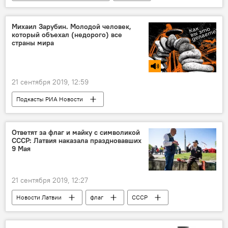
Латвия
реконструкторы
Историческая реконструкция
Михаил Зарубин. Молодой человек,
который объехал (недорого) все
страны мира
21 сентября 2019, 12:59
Подкасты РИА Новости
Радио Sputnik Латвия
Африка
путешествие
турист
страны
Ответят за флаг и майку с символикой
СССР: Латвия наказала праздновавших
9 Мая
21 сентября 2019, 12:27
Новости Латвии
флаг
СССР
Латвия
9 Мая
Рига
Даугавпилс
День Победы