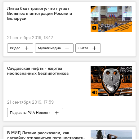
Литва бьет тревогу: что пугает
Вильнюс в интеграции России и
Беларуси
21 сентября 2019, 18:12
Видео
Мультимедиа
Литва
Беларусь
Россия
интеграция
Вильнюс
Минск
Саудовская нефть - жертва
неопознанных беспилотников
21 сентября 2019, 17:59
Подкасты РИА Новости
Радио Sputnik Латвия
нефть
Саудовская Аравия
В МИД Латвии рассказали, как
латвийцу отправиться путешествовать