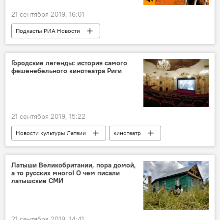
21 сентября 2019, 16:01
Подкасты РИА Новости
Радио Sputnik Латвия
смартфоны
гаджеты
купить
музыка
Городские легенды: история самого
фешенебельного кинотеатра Риги
21 сентября 2019, 15:22
Новости культуры Латвии
кинотеатр
Splendid Palace
Латыши Великобритании, пора домой,
а то русских много! О чем писали
латышские СМИ
21 сентября 2019, 14:41