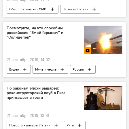
Обзор латышских СМИ
Новости Латвии
Латвия
латыши
Великобритания
русские
деньги
Посмотрите, на что способны
российские "Змей Горыныч" и
"Солнцепек"
21 сентября 2019, 14:02
Видео
Мультимедиа
Россия
учения
испытание
стрельба
По законам эпохи рыцарей:
реконструкторский клуб в Риге
приглашает в гости
21 сентября 2019, 13:31
Новости культуры Латвии
Рига