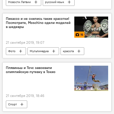
Новости Латвии
русский язык
Латвия
Рига
ресторан
Tokyo City
официанты
Пикассо и не снились такие красотки!
Посмотрите, Moschino одели моделей
в шедевры
15
21 сентября 2019, 19:07
Фото
Мультимедиа
красота
модель
Пабло Пикассо
мода
Плявиньш и Точс завоевали
олимпийскую путевку в Токио
21 сентября 2019, 18:46
Спорт