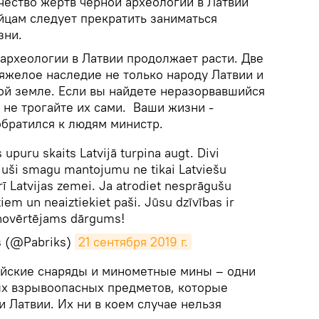
чество жертв черной археологии в Латвии
йцам следует прекратить заниматься
зни.
археологии в Латвии продолжает расти. Две
яжелое наследие не только народу Латвии и
кой земле. Если вы найдете неразорвавшийся
 не трогайте их сами. Ваши жизни -
обратился к людям министр.
upuru skaits Latvijā turpina augt. Divi
tājuši smagu mantojumu ne tikai Latviešu
 arī Latvijas zemei. Ja atrodiet nesprāgušu
iem un neaiztiekiet paši. Jūsu dzīvības ir
novērtējams dārgums!
ks (@Pabriks)
21 сентября 2019 г.
рийские снаряды и минометные мины – одни
х взрывоопасных предметов, которые
и Латвии. Их ни в коем случае нельзя