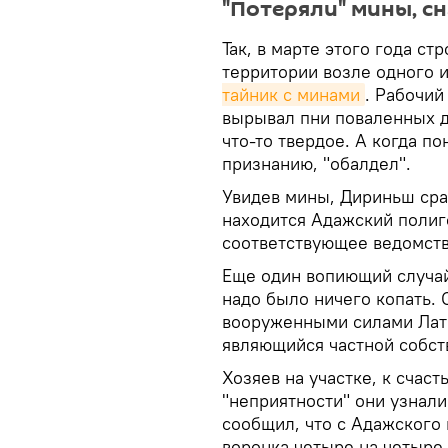
"Потеряли" мины, с
Так, в марте этого года ст
территории возле одного и
тайник с минами
. Рабочи
вырывал пни поваленных д
что-то твердое. А когда по
признанию, "обалдел".
Увидев мины, Дириньш сра
находится Адажский полиг
соответствующее ведомств
Еще один вопиющий случай
надо было ничего копать
вооруженными силами Лат
являющийся частной собст
Хозяев на участке, к счас
"неприятности" они узнал
сообщил, что с Адажского 
воронка четыре на четыре 