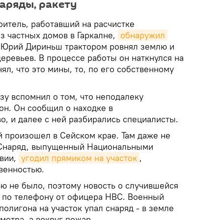
наряды, ракету
роитель, работавший на расчистке
з частных домов в Гаркалне,
обнаружил 
й Юрий Дириньш трактором ровнял землю и
еревьев. В процессе работы он наткнулся на
нял, что это мины, то, по его собственному
зу вспомнил о том, что неподалеку
он. Он сообщил о находке в
о, и далее с ней разбирались специалисты.
 произошел в Сейском крае. Там даже не
. Снаряд, выпущенный Национальными
вии,
угодил прямиком на участок
,
венностью.
тью не было, поэтому новость о случившейся
и по телефону от офицера НВС. Военный
полигона на участок упал снаряд - в земле
метра, а вокруг пожар.