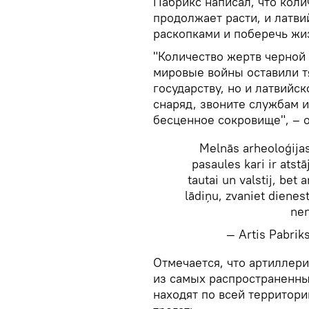
Пабрикс написал, что коли
продолжает расти, и латви
раскопками и поберечь жи
"Количество жертв черной 
мировые войны оставили т
государству, но и латвийс
снаряд, звоните службам и
бесценное сокровище", – 
Melnās arheoloģijas 
pasaules kari ir ats
tautai un valstij, bet
lādiņu, zvaniet dienest
ne
— Artis Pabri
​Отмечается, что артилле
из самых распространенны
находят по всей территори