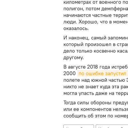
километрах от военного по
полигон, потом демпферная
начинаются частные террит
люди. Хорошо, что в момен
оказалось.
И наконец, самый запомин
который произошел в стран
дело только косвенно каса
другому.
В августе 2018 года истре
2000
по ошибке запустил
полете над южной частью Э
никто не знает куда эта ра
могла упасть даже на терр
Тогда силы обороны преду
или ее компонентов нельзя
сообщить об этом по номер