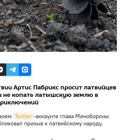
вии Артис Пабрикс просит латвийцев
и не копать латышскую землю в
приключений
воем
Twitter
-аккаунте глава Минобороны
бликовал призыв к латвийскому народу,