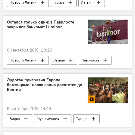
Новости Латвии
турист
Латвия
путешествие
Остался только один: в Павилосте
закрылся банкомат Luminor
6 сентября 2019, 20:20
Новости Латвии
Латвия
Павилоста
Приекуле
Luminor
банкомат
Эрдоган пригрозил Европе
беженцами: новая волна докатится до
Балтии
6 сентября 2019, 19:49
Видео
Мультимедиа
Турция
Европа
прием беженцев