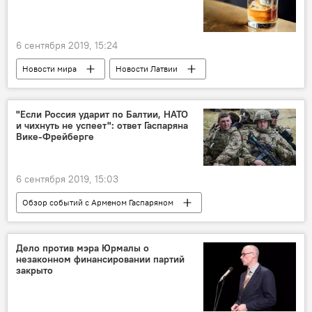
6 сентября 2019, 15:24
Новости мира
Новости Латвии
Латвия
Всемирная организация здравоохранения (ВОЗ)
"Если Россия ударит по Балтии, НАТО
и чихнуть не успеет": ответ Гаспаряна
алкоголь
алкоголизм
Вике-Фрейберге
6 сентября 2019, 15:03
Обзор событий с Арменом Гаспаряном
Новости политики Латвии
Латвия
Вайра Вике-Фрейберга
НАТО
Дело против мэра Юрмалы о
незаконном финансировании партий
Россия
Армен Гаспарян
оборона
закрыто
президент