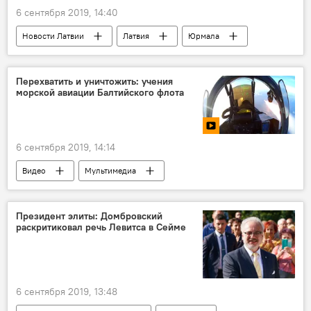
6 сентября 2019, 14:40
Новости Латвии
Латвия
Юрмала
Гатис Трукснис
Юлий Круминьш
Перехватить и уничтожить: учения
морской авиации Балтийского флота
6 сентября 2019, 14:14
Видео
Мультимедиа
Калининградская область
Балтийский флот
военные учения
Су-27
самолет
Президент элиты: Домбровский
раскритиковал речь Левитса в Сейме
6 сентября 2019, 13:48