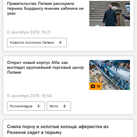
квоты на прием беженцев
мигранты
Правительство Латвии рассорила
тюрьма: Бордансу мнение кабмина не
миграционная политика
указ
Реджеп Тайип Эрдоган
6 сентября 2019, 19:21
Новости политики Латвии
Новости экономики Латвии
Бюджет Латвии
Латвия
правительство Латвии
Открыт новый корпус Alfa: как
выглядит крупнейший торговый центр
Янис Борданс
финансирование
Латвии
13
6 сентября 2019, 18:54
Мультимедиа
Фото
торговый парк Alfa
Рига
Латвия
Сняла порчу и золотые кольца: аферистка из
Резекне сядет в тюрьму