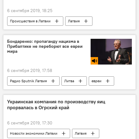
6 сентября 2019, 18:25
Происшествия в Латвии
Латвия
Резекне
мошенники
Бондаренко: пропаганду нацизма в
Прибалтике не переборют все евреи
мира
6 сентября 2019, 17:58
Радио Sputnik Латвия
Литва
евреи
Холокост
нацизм
Украинская компания по производству яиц
прорвалась в Огрский край
6 сентября 2019, 17:30
Новости экономики Латвии
Латвия