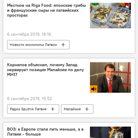
Россия
Никита Данюк
Местное на Riga Food: японские грибы
и французские сыры на латвийских
просторах
6 сентября 2019, 16:16
Новости экономики Латвии
выставка Riga Food
Рига
Латвия
продукты питания
Корнилов объяснил, почему Запад
нервирует позиция Малайзии по делу
МН17
6 сентября 2019, 15:52
Радио Sputnik Латвия
Малайзия
крушение Boeing рейса MH17
Boeing
Владимир Корнилов
расследование
ВОЗ: в Европе стали пить меньше, а в
Латвии - больше