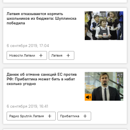
Огре
Латвия отказывается кормить
школьников из бюджета: Шуплинска
победила
6 сентября 2019, 17:04
Новости Латвии
Латвия
Илга Шуплинска
боль
обеды
школьники
Данюк об отмене санкций ЕС против
РФ: Прибалтика может бить в набат
сколько угодно
6 сентября 2019, 16:41
Радио Sputnik Латвия
Прибалтика
антироссийские санкции
Евросоюз