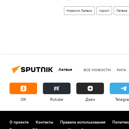
Новости Латвии
турист
Латвия
Латвия
ВСЕ НОВОСТИ
РИГА
OK
Rutube
Дзен
Telegr
О проекте
Контакты
Правила использования
Политик