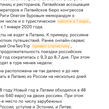
тиниц и ресторанов, Латвийская ассоциация
ператоров и Латвийское бюро конгрессов
 Риги Олегом Буровым меморандум о
том числе и о туристическом
налоге в 1 евро
,
с 1 января 2020 года.
сты не ездят в Латвию. К примеру, россияне
ротких путешествий. Ранее онлайн-сервис
вий OneTwoTrip
привел статистику
,
 продолжительность поездки российских
9 год сократилась с 9,3 до 8,7 дня. При этом
дят в туре менее недели.
на расположена не так далеко и до нее
ать в Латвию из России на несколько дней
18 году Новый год в Латвии обходился в 48
о 640 евро) на двоих россиян. При этом
5-е место по числу зарубежных
России, уступив и Эстонии, и Литве.