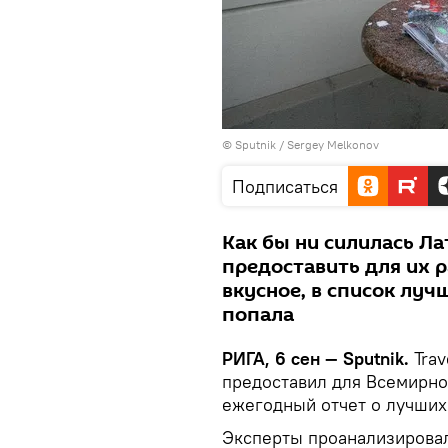
© Sputnik / Sergey Melkonov
Подписаться
Как бы ни силилась Ла
предоставить для их р
вкусное, в список луч
попала
РИГА, 6 сен — Sputnik.
Trav
предоставил для Всемирн
ежегодный отчет о лучших
Эксперты проанализировал