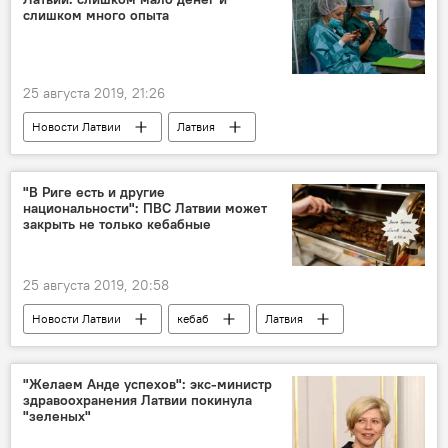
слишком много опыта
25 августа 2019, 21:26
Новости Латвии
Латвия
Минздрав Латвии
реформа здравоохранения
"В Риге есть и другие
национальности": ПВС Латвии может
закрыть не только кебабные
25 августа 2019, 20:58
Новости Латвии
кебаб
Латвия
Продовольственно-ветеринарная служба
Рига
национальность
еда
"Желаем Анде успехов": экс-министр
здравоохранения Латвии покинула
"зеленых"