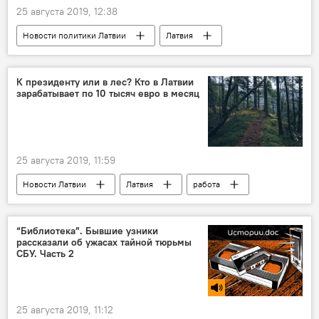
25 августа 2019, 12:38
Новости политики Латвии
Латвия
русский язык
латышский язык
Вадим Фальков
Рига
К президенту или в лес? Кто в Латвии
зарабатывает по 10 тысяч евро в месяц
Рижская дума
Национальное объединение
Теперь детсады: русских дошкольников в Латвии оставят без родного языка
25 августа 2019, 11:59
Новости Латвии
Латвия
работа
средняя зарплата
минимальная зарплата
“Библиотека”. Бывшие узники
рассказали об ужасах тайной тюрьмы
СБУ. Часть 2
25 августа 2019, 11:12