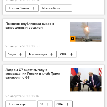
25 августа 2019, 19:34
Новости Латвии
Максим Галкин
Юрмала
Латвия
Пентагон опубликовал видео с
запрещенным оружием
25 августа 2019, 18:59
Видео
Мультимедиа
США
Томагавк
пуск
ракета
Лидеры G7 видят выгоду в
возвращении России в клуб: Трамп
заговорил о G8
25 августа 2019, 18:14
Новости мира
G7
США