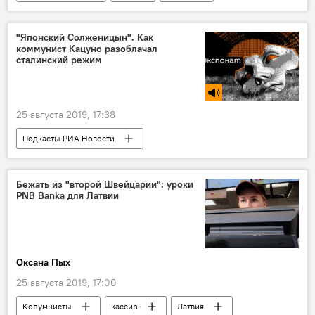
Россия
Дональд Трамп
"Японский Солженицын". Как
коммунист Кацуно разоблачал
сталинский режим
25 августа 2019, 17:38
Подкасты РИА Новости
Радио Sputnik Латвия
СССР
Япония
Европа
Бежать из "второй Швейцарии": уроки
PNB Banka для Латвии
Оксана Пых
25 августа 2019, 17:00
Колумнисты
кассир
Латвия