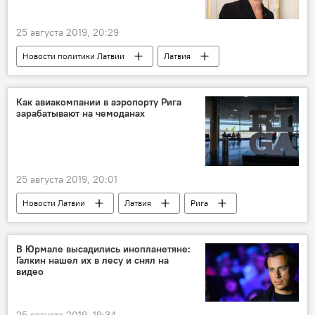
25 августа 2019, 20:29
Новости политики Латвии
Латвия
Сейм
здоровье
Минздрав Латвии
Анда Чакша
Как авиакомпании в аэропорту Рига
зарабатывают на чемоданах
25 августа 2019, 20:01
Новости Латвии
Латвия
Рига
авиакомпании
самолет
В Юрмале высадились инопланетяне:
Галкин нашел их в лесу и снял на
видео