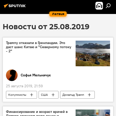
Латвия
Новости от 25.08.2019
Трампу отказали в Гренландии. Это
даст шанс Китаю и "Северному потоку
- 2"
Софья Мельничук
25 августа 2019, 21:59
Колумнисты
США
Дональд Трамп
Гренландия
Дания
Китай
"Северный поток - 2" - труба раздора
Финансирование и возраст врачей в
Латвии: слишком мало денег и