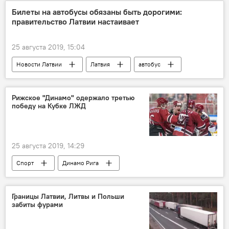
модель
Билеты на автобусы обязаны быть дорогими:
правительство Латвии настаивает
25 августа 2019, 15:04
Новости Латвии
Латвия
автобус
правительство Латвии
конкуренция
Lux Express
стоимость
Рижское "Динамо" одержало третью
победу на Кубке ЛЖД
25 августа 2019, 14:29
Спорт
Динамо Рига
Сборная Латвии по хоккею
победа
Границы Латвии, Литвы и Польши
забиты фурами