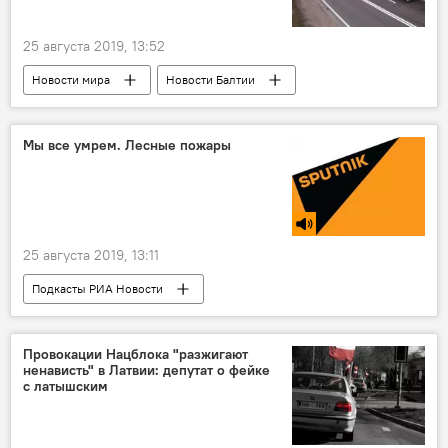
25 августа 2019, 13:52
Новости мира
Новости Балтии
Латвия
Литва
Польша
грузовик
граница
очередь
Мы все умрем. Лесные пожары
25 августа 2019, 13:11
Подкасты РИА Новости
Радио Sputnik Латвия
лесные пожары
Россия
Бразилия
США
Провокации Нацблока "разжигают
ненависть" в Латвии: депутат о фейке
с латышским