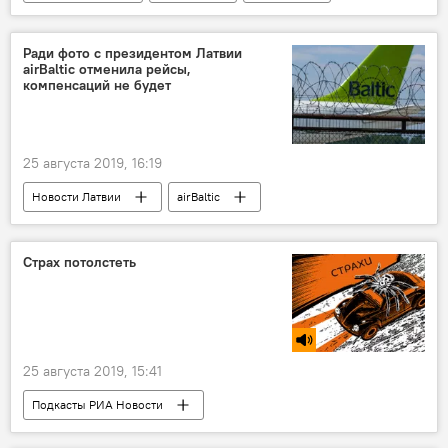
PNB Banka
финансирование
Швейцария
Ради фото с президентом Латвии
airBaltic отменила рейсы,
компенсаций не будет
25 августа 2019, 16:19
Новости Латвии
airBaltic
пассажиры
аэропорт
Страх потолстеть
25 августа 2019, 15:41
Подкасты РИА Новости
Радио Sputnik Латвия
тело
Торт