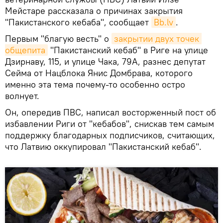
Мейстаре рассказала о причинах закрытия
"Пакистанского кебаба", сообщает
Bb.lv
.
Первым "благую весть" о
закрытии двух точек 
общепита
"Пакистанский кебаб" в Риге на улице
Дзирнаву, 115, и улице Чака, 79А, разнес депутат
Сейма от Нацблока Янис Домбрава, которого
именно эта тема почему-то особенно остро
волнует.
Он, опередив ПВС, написал восторженный пост об
избавлении Риги от "кебабов", снискав тем самым
поддержку благодарных подписчиков, считающих,
что Латвию оккупировал "Пакистанский кебаб".