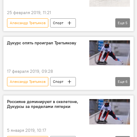
25 февраля 2019, 11:21
Александр Третьяков
Спорт
Еще
5
Кубок мира по скелетону
Томас Дукурс
Мартинс Дукурс
Канада
Уистлер
Дукурс опять проиграл Третьякову
17 февраля 2019, 09:28
Александр Третьяков
Спорт
Еще
6
Новости Латвии
Новости России
Новости мира
Латвия
Россия
Россияне доминируют в скелетоне,
Дукурсы за пределами пятерки
Мартинс Дукурс
5 января 2019, 10:17