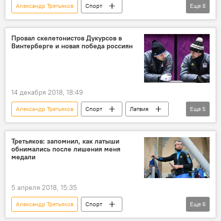
Александр Третьяков
Спорт
Еще
8
Новости Латвии
Новости России
Новости мира
Кубок мира по скелетону
Провал скелетонистов Дукурсов в
Винтерберге и новая победа россиян
Мартинс Дукурс
Томас Дукурс
Юн Сунбин
Никита Трегубов
14 декабря 2018, 18:49
Александр Третьяков
Спорт
Латвия
Еще
5
Мартинс Дукурс
Томас Дукурс
Никита Трегубов
Россия
Третьяков: запомнил, как латыши
обнимались после лишения меня
Винтерберг
медали
5 апреля 2018, 15:35
Александр Третьяков
Спорт
Еще
6
Зимние Олимпийские игры в южнокорейском Пхенчхане