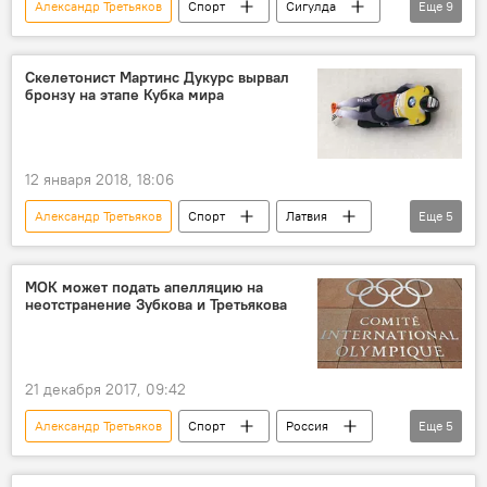
Александр Третьяков
Спорт
Сигулда
Еще
9
Пхенчхан
Мартинс Дукурс
Дайнис Дукурс
Томас Дукурс
Скелетонист Мартинс Дукурс вырвал
бронзу на этапе Кубка мира
Юн Сунбин
Международная федерация бобслея и скелетона
зимняя Олимпиада-2018 в Пхенчхане
12 января 2018, 18:06
Кубок мира по скелетону
Александр Третьяков
Спорт
Латвия
Еще
5
Зимние Олимпийские игры в южнокорейском Пхенчхане
Германия
Швейцария
Мартинс Дукурс
Томас Дукурс
МОК может подать апелляцию на
неотстранение Зубкова и Третьякова
Кристс Нетлаус
21 декабря 2017, 09:42
Александр Третьяков
Спорт
Россия
Еще
5
Александр Зубков
МОК
IBSF