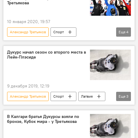
Третьякова
10 января 2020, 19:57
Александр Третьяков
Спорт
Еще
4
Кубок мира по скелетону
Латвия
Россия
Мартинс Дукурс
Дукурс начал сезон со второго места в
Лейк-Плэсиде
9 декабря 2019, 12:19
Александр Третьяков
Спорт
Латвия
Еще
3
Кубок мира по скелетону
Томас Дукурс
Мартинс Дукурс
В Калгари братья Дукурсы взяли по
бронзе, Кубок мира - у Третьякова