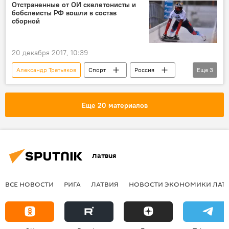
CAS
Отстраненные от ОИ скелетонисты и
бобслеисты РФ вошли в состав
Зимние Олимпийские игры в южнокорейском Пхенчхане
сборной
20 декабря 2017, 10:39
Александр Третьяков
Спорт
Россия
Еще
3
Александр Зубков
зимняя Олимпиада-2018 в Пхенчхане
Еще 20 материалов
Зимние Олимпийские игры в южнокорейском Пхенчхане
Латвия
ВСЕ НОВОСТИ
РИГА
ЛАТВИЯ
НОВОСТИ ЭКОНОМИКИ ЛАТ