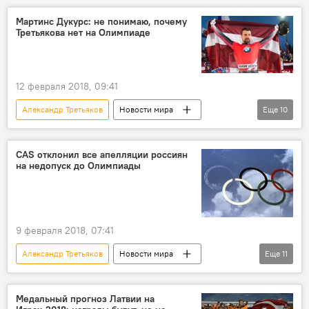
Россия
Томас Дукурс
МОК
Мартинс Дукурс: не понимаю, почему
Третьякова нет на Олимпиаде
Олимпиада в Сочи
допинг
12 февраля 2018, 09:41
Александр Третьяков
Новости мира
Еще
10
Новости России
Спорт
Новости Латвии
Латвия
Россия
CAS отклонил все апелляции россиян
на недопуск до Олимпиады
Мартинс Дукурс
МОК
CAS
зимняя Олимпиада-2018 в Пхенчхане
Зимние Олимпийские игры в южнокорейском Пхенчхане
9 февраля 2018, 07:41
Александр Третьяков
Новости мира
Еще
11
Новости России
Спорт
Россия
Максим Вылегжанин
Виктор Ан
Медальный прогноз Латвии на