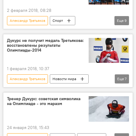
2 февраля 2018, 08:28
Александр Третьяков
Спорт
Еще
9
Новости Латвии
Латвия
Россия
Ричард Макларен
Мартинс Дукурс
Дукурс не получит медаль Третьякова:
восстановлены результаты
Дайнис Дукурс
Денис Освальд
Олимпиады-2014
CAS
Зимние Олимпийские игры в южнокорейском Пхенчхане
1 февраля 2018, 10:37
Александр Третьяков
Новости мира
Еще
7
Новости России
Спорт
Мартинс Дукурс
МОК
Тренер Дукурс: советская символика
на Олимпиаде - это маразм
зимняя Олимпиада-2018 в Пхенчхане
Олимпиада в Сочи
Зимние Олимпийские игры в южнокорейском Пхенчхане
24 января 2018, 15:43