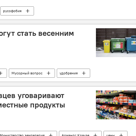
русофобия
огут стать весенним
Мусорный вопрос
удобрения
вцев уговаривают
местные продукты
Министерство земледелия
Армандс Краузе
цены