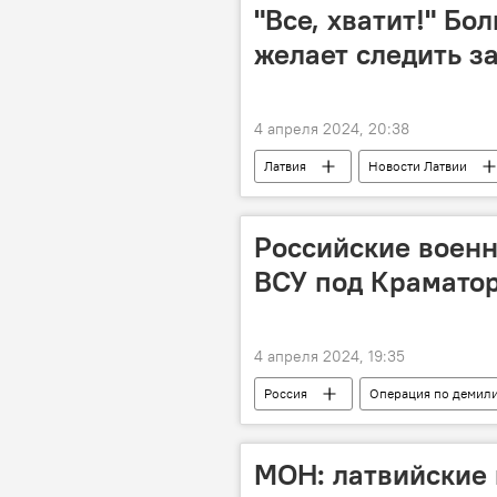
роботы
бронетехника
"Все, хватит!" Бо
желает следить з
4 апреля 2024, 20:38
Латвия
Новости Латвии
строительство
скандал
Российские военн
ВСУ под Крамато
4 апреля 2024, 19:35
Россия
Операция по демил
военная операция
военная 
МОН: латвийские