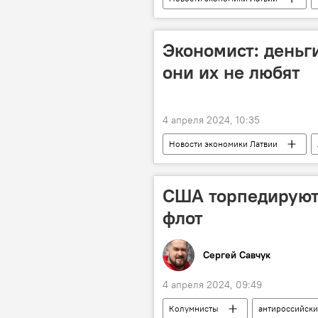
Maxima Latvija
Rimi
Экономист: деньги
они их не любят
4 апреля 2024, 10:35
Новости экономики Латвии
прогноз
Luminor
США торпедируют
флот
Сергей Савчук
4 апреля 2024, 09:49
Колумнисты
антироссийски