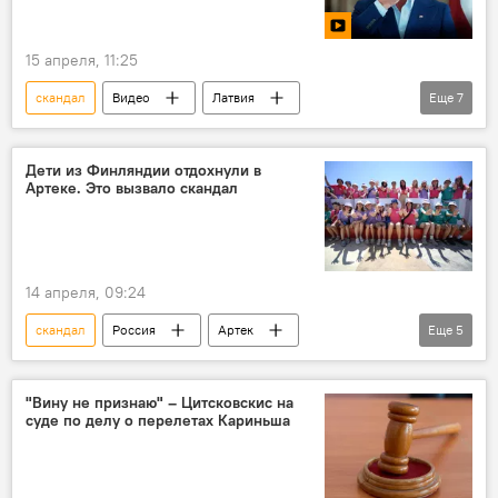
15 апреля, 11:25
скандал
Видео
Латвия
Еще
7
Алексей Росликов
"Стабильность"
Беларусь
политика
Мультимедиа
Дети из Финляндии отдохнули в
Артеке. Это вызвало скандал
Алексей Стефанов
Сергей Васильев
14 апреля, 09:24
скандал
Россия
Артек
Еще
5
Финляндия
дети
политика
отдых
Новости России
"Вину не признаю" – Цитсковскис на
суде по делу о перелетах Кариньша