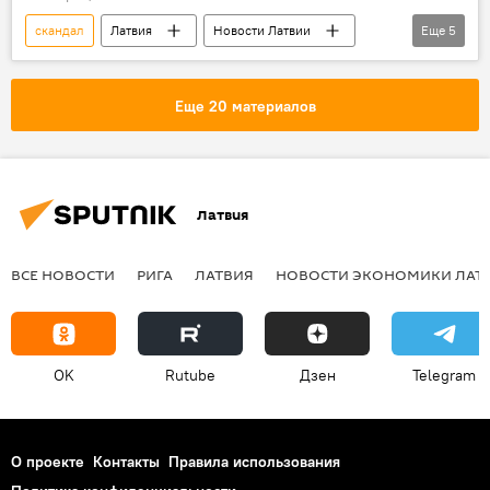
скандал
Латвия
Новости Латвии
Еще
5
Новости политики Латвии
борьба с коррупцией
Эдгарс Ринкевичс
Еще 20 материалов
президент
закупка
Латвия
ВСЕ НОВОСТИ
РИГА
ЛАТВИЯ
НОВОСТИ ЭКОНОМИКИ ЛАТ
OK
Rutube
Дзен
Telegram
О проекте
Контакты
Правила использования