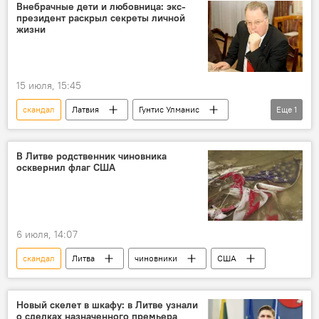
Внебрачные дети и любовница: экс-
президент раскрыл секреты личной
жизни
15 июля, 15:45
скандал
Латвия
Гунтис Улманис
Еще
1
личные данные
В Литве родственник чиновника
осквернил флаг США
6 июля, 14:07
скандал
Литва
чиновники
США
Новый скелет в шкафу: в Литве узнали
о сделках назначенного премьера