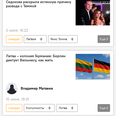
апелляция
Седокова раскрыла истинную причину
развода с Тиммой
2 июля, 16:22
скандал
Латвия
Янис Тимма
Еще
3
Спорт
Россия
домашнее насилие
Литва – колония Германии: Берлин
диктует Вильнюсу, как жить
Владимир Матвеев
10 июня, 19:31
скандал
Колумнисты
Литва
Еще
3
Германия
политика
безопасность