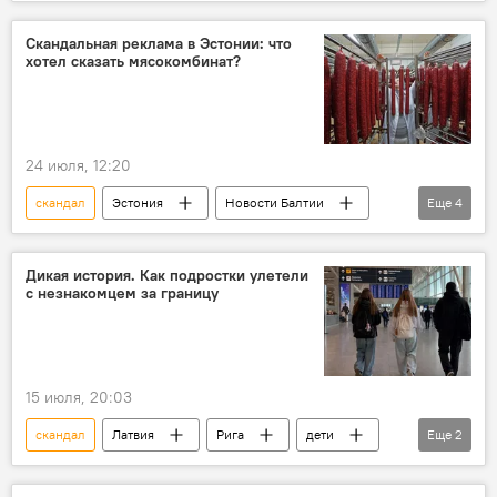
полиция
преступление
убийство
Скандальная реклама в Эстонии: что
хотел сказать мясокомбинат?
24 июля, 12:20
скандал
Эстония
Новости Балтии
Еще
4
реклама
общество
русскоязычные
завод
Дикая история. Как подростки улетели
с незнакомцем за границу
15 июля, 20:03
скандал
Латвия
Рига
дети
Еще
2
безопасность
торговля людьми