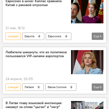
Евросоюз в шоке: Каллас сравнила
Китай с раковой опухолью
21 мая, 18:12
скандал
Европа
Евросоюз
Еще
4
Кая Каллас
Еврокомиссия
Китай
торговля
Любители шикануть: кто из политиков
пользовался VIP-залами аэропортов
24 апреля, 20:05
скандал
Латвия
Эвика Силиня
Еще
6
расходы
"Новое Единство"
Союз зеленых и крестьян
В Литве главу языковой инспекции
накажут за слова "цыган" и "негр"
"Объединенный список"