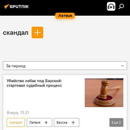
Латвия
скандал
За период
Убийство собак под Бауской:
стартовал судебный процесс
Вчера, 15:21
скандал
Латвия
Бауска
Еще
2