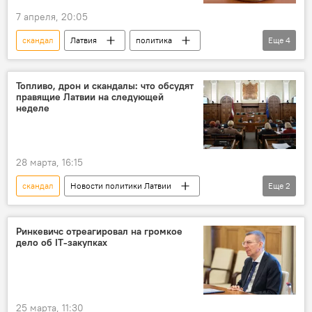
7 апреля, 20:05
скандал
Латвия
политика
Еще
4
Госканцелярия
Янис Цитсковскис
Кришьянис Кариньш
суд
Топливо, дрон и скандалы: что обсудят
правящие Латвии на следующей
неделе
28 марта, 16:15
скандал
Новости политики Латвии
Еще
2
Латвия
Сейм
беспилотник
Ринкевичс отреагировал на громкое
дело об IT-закупках
25 марта, 11:30