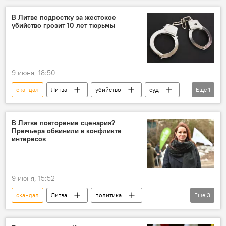
В Литве подростку за жестокое
убийство грозит 10 лет тюрьмы
9 июня, 18:50
скандал
Литва
убийство
суд
Еще
1
приговор
В Литве повторение сценария?
Премьера обвинили в конфликте
интересов
9 июня, 15:52
скандал
Литва
политика
Еще
3
Инга Ругинене
деньги
Госканцелярия