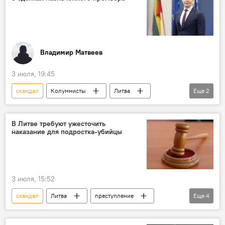
Владимир Матвеев
3 июля, 19:45
скандал
Колумнисты
Литва
Еще
2
политика
Миндаугас Синкявичюс
В Литве требуют ужесточить
наказание для подростка-убийцы
3 июля, 15:52
скандал
Литва
преступление
Еще
4
убийство
суд
приговор