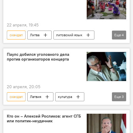
партия "Прогрессивные"
Национальное объединение
22 апреля, 19:45
скандал
Литва
литовский язык
Еще
4
государственный язык
культура
цыгане
Министерство культуры Литвы
Паулс добился уголовного дела
против организаторов концерта
20 апреля, 20:05
скандал
Латвия
культура
Еще
3
музыка
Раймонд Паулс
Концерт
Госполиция
Кто он – Алексей Росликов: агент СГБ
или политик-неудачник