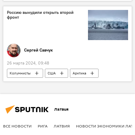
Эх, дороги
мост
Министерство сообщения
Россию вынудили открыть второй
фронт
Министерство умного управления и регионального развития
Сергей Савчук
26 марта 2024, 09:48
Колумнисты
США
Арктика
Россия
Латвия
ВСЕ НОВОСТИ
РИГА
ЛАТВИЯ
НОВОСТИ ЭКОНОМИКИ ЛАТ