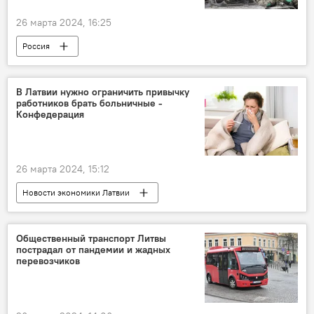
26 марта 2024, 16:25
Россия
Операция по демилитаризации Украины
Украина
Минобороны РФ
В Латвии нужно ограничить привычку
работников брать больничные -
военная операция
военная техника
Конфедерация
военнослужащие
ВС РФ
ВСУ
26 марта 2024, 15:12
Новости экономики Латвии
больничные пособия
Латвийская конфедерация работодателей
Общественный транспорт Литвы
пострадал от пандемии и жадных
перевозчиков