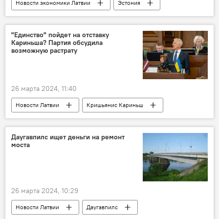
Новости экономики Латвии
Эстония
завод
древесина
"Единство" пойдет на отставку
Кариньша? Партия обсудила
возможную растрату
26 марта 2024, 11:40
Новости Латвии
Кришьянис Кариньш
Эвика Силиня
"Новое Единство"
Генеральная прокуратура
Даугавпилс ищет деньги на ремонт
моста
26 марта 2024, 10:29
Новости Латвии
Даугавпилс