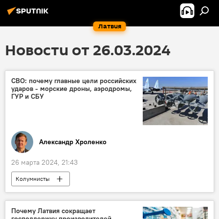
Латвия
Новости от 26.03.2024
СВО: почему главные цели российских
ударов - морские дроны, аэродромы,
ГУР и СБУ
Александр Хроленко
26 марта 2024, 21:43
Колумнисты
Операция по демилитаризации Украины
Эксперты Sputnik Латвия
Россия
Почему Латвия сокращает
господдержку производителей