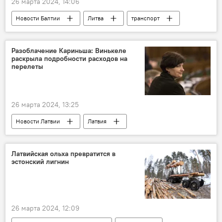
26 марта 2024, 14:06
Новости Балтии
Литва
транспорт
Разоблачение Кариньша: Винькеле
раскрыла подробности расходов на
перелеты
26 марта 2024, 13:25
Новости Латвии
Латвия
Кришьянис Кариньш
Илзе Винькеле
Латвийская ольха превратится в
эстонский лигнин
26 марта 2024, 12:09