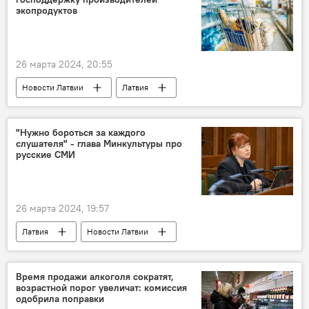
Украина
США
военная операция
экопродуктов
военные расходы
безопасность
26 марта 2024, 20:55
Новости Латвии
Латвия
сельское хозяйство
экология
"Нужно бороться за каждого
слушателя" - глава Минкультуры про
русские СМИ
26 марта 2024, 19:57
Латвия
Новости Латвии
русскоязычные СМИ
Министерство культуры Латвии
Время продажи алкоголя сократят,
возрастной порог увеличат: комиссия
Агнесе Логина
одобрила поправки