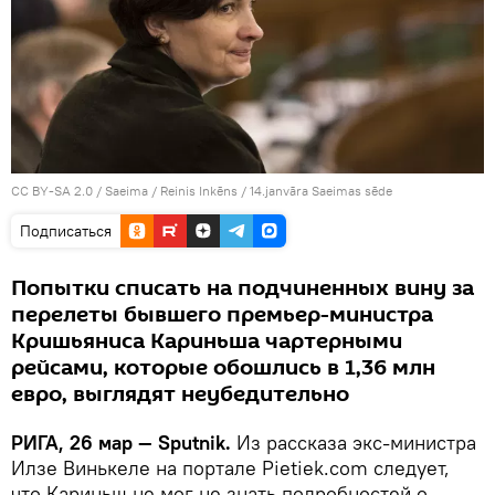
CC BY-SA 2.0
/
Saeima / Reinis Inkēns
/
14.janvāra Saeimas sēde
Подписаться
Попытки списать на подчиненных вину за
перелеты бывшего премьер-министра
Кришьяниса Кариньша чартерными
рейсами, которые обошлись в 1,36 млн
евро, выглядят неубедительно
РИГА, 26 мар — Sputnik.
Из рассказа экс-министра
Илзе Винькеле на портале Pietiek.com следует,
что Кариньш не мог не знать подробностей о