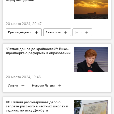
военная техника
вооружения
20 марта 2024, 20:47
Пресс-дайджест
Аналитика
флот
"Латвия дошла до крайностей": Вике-
Фрейберга о реформах в образовании
20 марта 2024, 19:46
Латвия
Новости Латвии
образование
Вайра Вике-Фрейберга
мнение
реформы
КС Латвии рассматривает дело о
запрете русского в частных школах и
садиках по иску Джибути