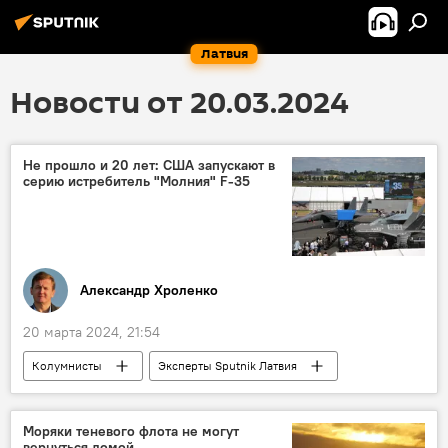
Латвия
Новости от 20.03.2024
Не прошло и 20 лет: США запускают в
серию истребитель "Молния" F-35
Александр Хроленко
20 марта 2024, 21:54
Колумнисты
Эксперты Sputnik Латвия
F-35
США
самолет
истребитель
безопасность
Моряки теневого флота не могут
вернуться домой