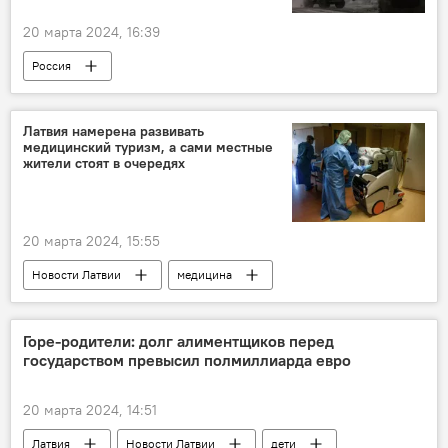
20 марта 2024, 16:39
Россия
Операция по демилитаризации Украины
Украина
Минобороны РФ
Латвия намерена развивать
медицинский туризм, а сами местные
военная операция
военная техника
жители стоят в очередях
военнослужащие
ВС РФ
ВСУ
20 марта 2024, 15:55
Новости Латвии
медицина
Горе-родители: долг алиментщиков перед
государством превысил полмиллиарда евро
20 марта 2024, 14:51
Латвия
Новости Латвии
дети