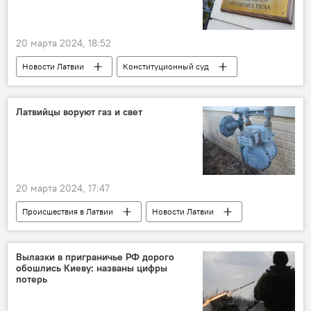
20 марта 2024, 18:52
Новости Латвии
Конституционный суд
русский язык
детский сад
школа
Латвийцы воруют газ и свет
20 марта 2024, 17:47
Происшествия в Латвии
Новости Латвии
газ
электричество
Latvijas Gāze
Gaso
Sadales tīkls
Rīgas ūdens
Вылазки в приграничье РФ дорого
обошлись Киеву: названы цифры
водопроводная вода
потерь