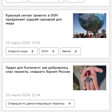
алименты
Гарантийный фонд средств на содержание
Красный сигнал тревоги: в ООН
предрекают худший сценарий для
долги
мира
20 марта 2024, 13:55
Новости мира
ООН
Земля
климат
Орден для Колючего: как доброволец
спас танкиста, ставшего Героем России
20 марта 2024, 12:34
Операция по демилитаризации Украины
Новости России
Россия