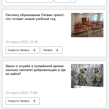
Эгилс Левитс
Кришьянис Кариньш
Систему образования Латвии трясет:
что готовит новый учебный год
13 марта 2023, 12:45
Новости Латвии
Латвия
Министерство образования и науки Латвии
образование
школа
Закон о службе в латвийской армии:
сколько заплатят добровольцам и где
их найти?
13 марта 2023, 11:38
Новости Латвии
Национальные вооруженные силы