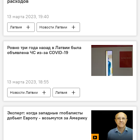
расходов
безопасность
страны Балтии
Балтийское море
13 марта 2023, 19:40
Латвия
Новости Латвии
Новости экономики Латвии
деньги
расходы
Ровно три года назад в Латвии была
объявлена ЧС из-за COVID-19
13 марта 2023, 18:55
Новости Латвии
Латвия
коронавирус
Эксперт: когда западные глобалисты
добьют Европу - возьмутся за Америку