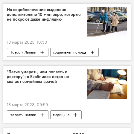
Минобороны Латвии
призыв
На соцобеспечение выделено
дополнительно 10 млн евро, которые
не покроют даже инфляцию
13 марта 2023, 10:50
Новости Латвии
социальная помощь
Бюджет Латвии
"Легче умереть, чем попасть к
доктору": в Екабпилсе остро не
хватает семейных врачей
13 марта 2023, 09:59
Новости Латвии
медицина
здоровье
семейные врачи