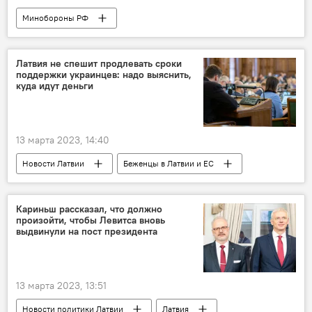
Минобороны РФ
Операция по демилитаризации Украины
Россия
Украина
военная операция
Латвия не спешит продлевать сроки
поддержки украинцев: надо выяснить,
военная техника
военнослужащие
куда идут деньги
ВС РФ
ВСУ
13 марта 2023, 14:40
Новости Латвии
Беженцы в Латвии и ЕС
конфликт в Донбассе
Кариньш рассказал, что должно
произойти, чтобы Левитса вновь
выдвинули на пост президента
13 марта 2023, 13:51
Новости политики Латвии
Латвия