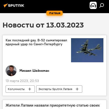
Латвия
Новости от 13.03.2023
Как последний gay. В-52 сымитировал
ядерный удар по Санкт-Петербургу
Михаил Шейнкман
13 марта 2023, 20:53
Колумнисты
Эксперты Sputnik Латвия
самолет
B-52
Россия
США
военная авиация
Жители Латвии назвали приоритетную статью своих