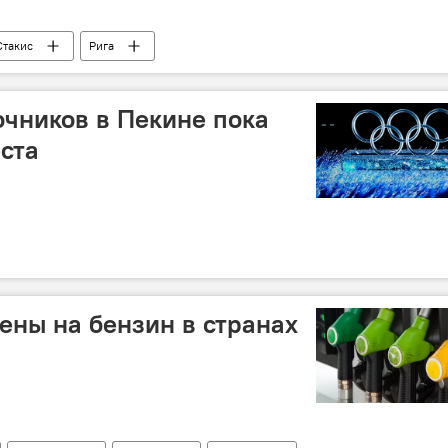
Стакис
Рига
очников в Пекине пока
еста
ены на бензин в странах