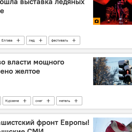
прошла выставка ледяных
ве
Елгава
лед
фестиваль
во власти мощного
лено желтое
Курземе
снег
метель
ашистский фронт Европы!
тышские СМИ