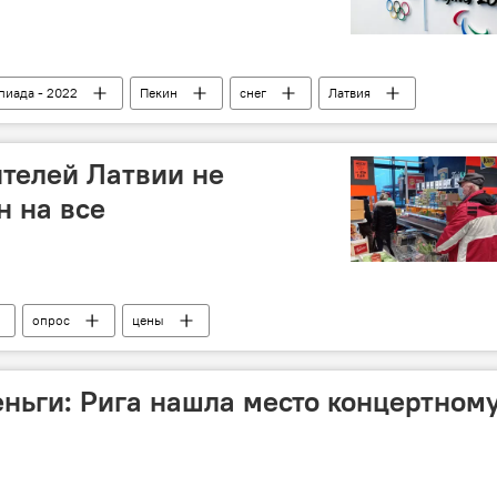
пиада - 2022
Пекин
снег
Латвия
ителей Латвии не
н на все
опрос
цены
еньги: Рига нашла место концертном