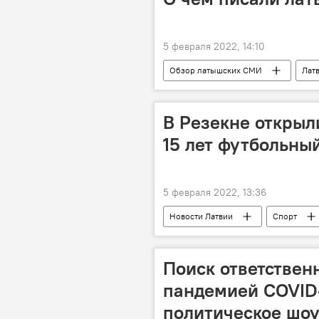
5 февраля 2022, 14:10
Обзор латышских СМИ
Лат
антифашисты
латыши
В Резекне открыл
15 лет футбольны
5 февраля 2022, 13:36
Новости Латвии
Спорт
Поиск ответствен
пандемией COVID-
политическое шо