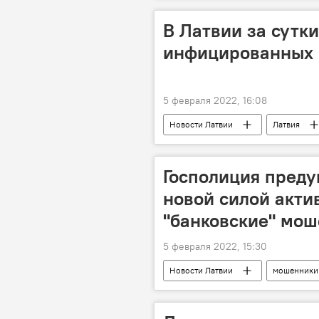
В Латвии за сутк
инфицированных 
5 февраля 2022, 16:08
Новости Латвии
Латвия
Госполиция преду
новой силой акти
"банковские" мо
5 февраля 2022, 15:30
Новости Латвии
мошенники