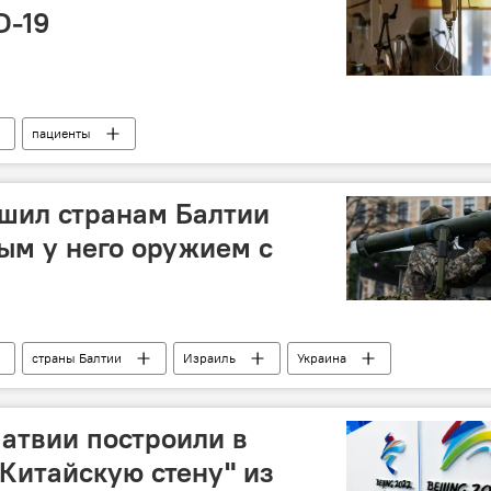
D-19
пациенты
шил странам Балтии
ым у него оружием с
страны Балтии
Израиль
Украина
атвии построили в
Китайскую стену" из