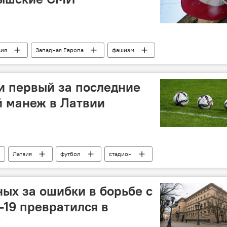
вия
Западная Европа
фашизм
Кришьянис Кариньш
и первый за последние
й манеж в Латвии
Латвия
футбол
стадион
ных за ошибки в борьбе с
19 превратился в
у