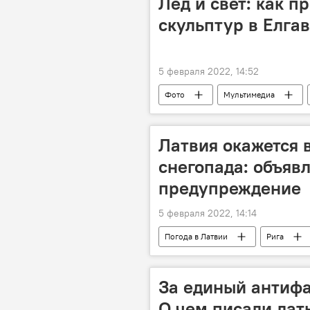
Лед и свет: как 
скульптур в Елга
5 февраля 2022, 14:52
Фото
Мультимедиа
Латвия окажется 
снегопада: объяв
предупреждение
5 февраля 2022, 14:14
Погода в Латвии
Рига
За единый антиф
О чем писали ла