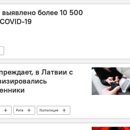
и выявлено более 10 500
COVID-19
преждает, в Латвии с
визировались
шенники
Рига
Госполиция