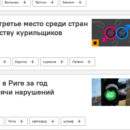
Вильнюс
Таллин
бензин
третье место среди стран
ству курильщиков
Европа
курение
Латвия
в Риге за год
сячи нарушений
Рига
светофор
штраф