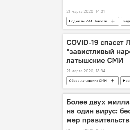
21 марта 2020, 14:01
Подкасты РИА Новости
Рад
COVID-19 спасет 
"завистливый нар
латышские СМИ
21 марта 2020, 13:34
Обзор латышских СМИ
Нов
эпидемия
предприниматель
Более двух милли
на один вирус: б
мер правительств