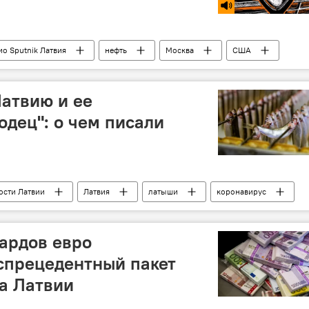
ио Sputnik Латвия
нефть
Москва
США
Латвию и ее
одец": о чем писали
ости Латвии
Латвия
латыши
коронавирус
ардов евро
еспрецедентный пакет
а Латвии