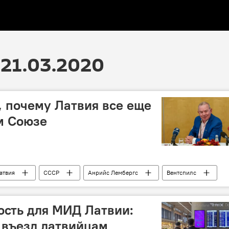
21.03.2020
, почему Латвия все еще
м Союзе
атвия
СССР
Анрийс Лембергс
Вентспилс
ость для МИД Латвии:
 въезд латвийцам