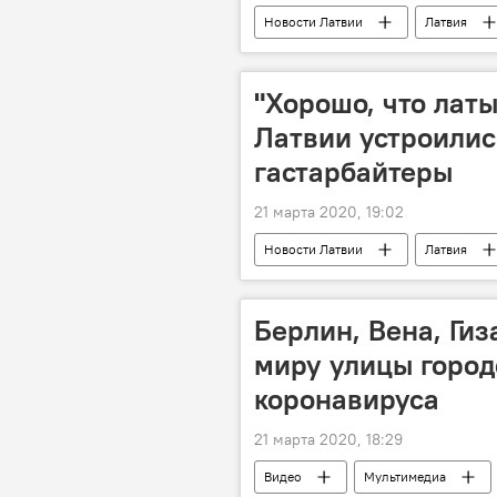
Новости Латвии
Латвия
"Хорошо, что латы
Латвии устроилис
гастарбайтеры
21 марта 2020, 19:02
Новости Латвии
Латвия
латышский язык
Берлин, Вена, Гиз
миру улицы город
коронавируса
21 марта 2020, 18:29
Видео
Мультимедиа