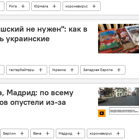
Рига
Юрмала
коронавирус
шский не нужен": как в
ь украинские
гастарбайтеры
Украина
Западная Европа
а, Мадрид: по всему
ов опустели из-за
Берлин
Вена
Мадрид
коронавирус