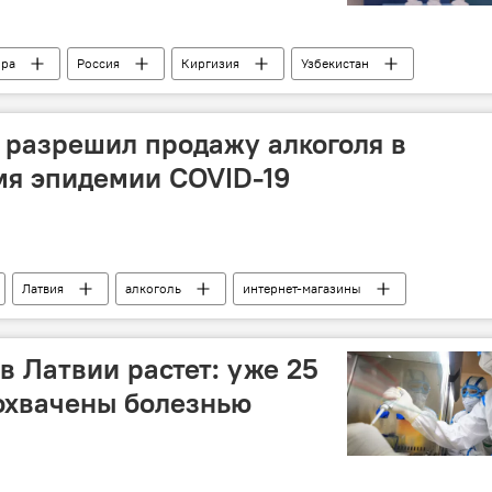
ира
Россия
Киргизия
Узбекистан
 разрешил продажу алкоголя в
мя эпидемии COVID-19
Латвия
алкоголь
интернет-магазины
в Латвии растет: уже 25
охвачены болезнью