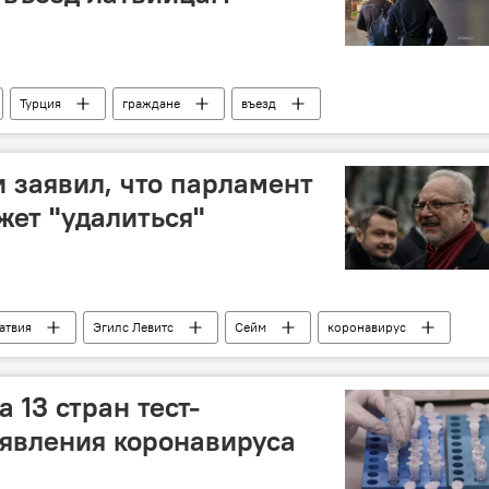
Турция
граждане
въезд
 заявил, что парламент
жет "удалиться"
атвия
Эгилс Левитс
Сейм
коронавирус
 13 стран тест-
явления коронавируса