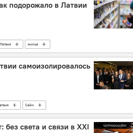
как подорожало в Латвии
Латвия
жилье
ние
продукты питания
атвии самоизолировалось
атвия
Сейм
 без света и связи в ХХI