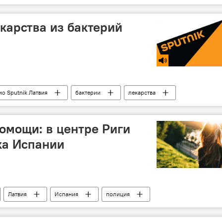
карства из бактерий
ио Sputnik Латвия
бактерии
лекарства
омощи: в центре Риги
ка Испании
Латвия
Испания
полиция