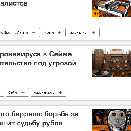
налистов
ио Sputnik Латвия
Крым
журналист
ронавируса в Сейме
ительство под угрозой
Сейм
коронавирус
го барреля: борьба за
шит судьбу рубля