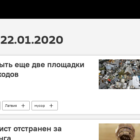
22.01.2020
рыть еще две площадки
ходов
Латвия
мусор
ист отстранен за
нга