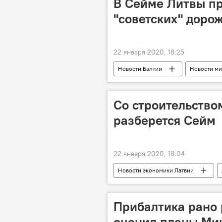
В Сейме Литвы пр
"советских" доро
22 января 2020, 18:25
Новости Балтии
Новости ми
Со строительство
разберется Сейм
22 января 2020, 18:04
Новости экономики Латвии
Прибалтика рано 
оценил планы Мин