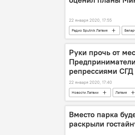
22 января 2020, 17:55
Радио Sputnik Латвия
Белар
Россия
порт
Балти
Руки прочь от мес
Предприниматели 
репрессиями СГД
22 января 2020, 17:40
Новости Латвии
Латвия
Вместо парка буд
раскрыли гостайн