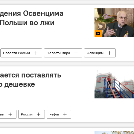
ждения Освенцима
 Польши во лжи
Новости России
Новости мира
Освенцим
орая мировая война
Великая Отечественная война
ается поставлять
о дешевке
сии
Россия
нефть