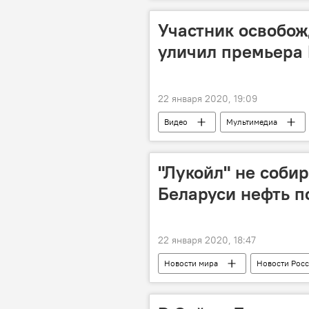
Участник освобо
уличил премьера
22 января 2020, 19:09
Видео
Мультимедиа
Польша
Россия
Вт
освобождение
победа
"Лукойл" не собир
Беларуси нефть п
22 января 2020, 18:47
Новости мира
Новости Рос