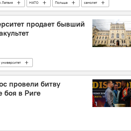
k Латвия
НАТО
Польша
самолет
 Балтии
Новости мира
ерситет продает бывший
акультет
 университет
ос провели битву
 боя в Риге