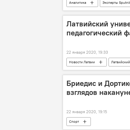
Аналитика
Эксперты Sputni
США
F-35
Новости
Латвийский унив
педагогический ф
22 января 2020, 19:33
Новости Латвии
Латвийский
Бриедис и Дортик
взглядов накануне
22 января 2020, 19:15
Спорт