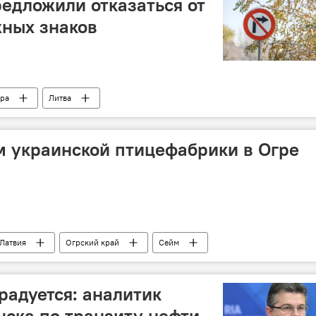
едложили отказаться от
жных знаков
ра
Литва
м украинской птицефабрики в Огре
Латвия
Огрский край
Сейм
радуется: аналитик
ска по транзиту нефти