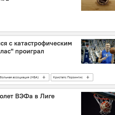
ся с катастрофическим
ллас" проиграл
больная ассоциация (НБА)
Кристапс Порзингис
олет ВЭФа в Лиге