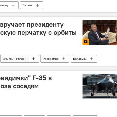
 звезд
Латвия
 вручает президенту
скую перчатку с орбиты
Дмитрий Рогозин
Роскосмос
Беларусь
видимки" F-35 в
роза соседям