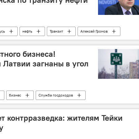
усь
нефть
Транзит
Алексей Громов
я
тного бизнеса!
Латвии загнаны в угол
бизнес
Служба госдоходов
ет контрразведка: жителям Тейки
у