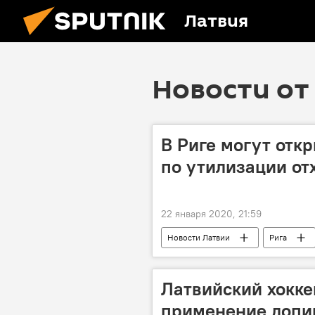
Латвия
Новости от 
В Риге могут отк
по утилизации от
22 января 2020, 21:59
Новости Латвии
Рига
Латвийский хокке
применение допи