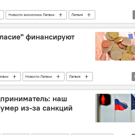
Новости экономики Латвии
Латвия
гласие" финансируют
атвии
Новости Латвии
Латвия
Грундане
Максим Толстой
Согласие
дприниматель: наш
умер из-за санкций