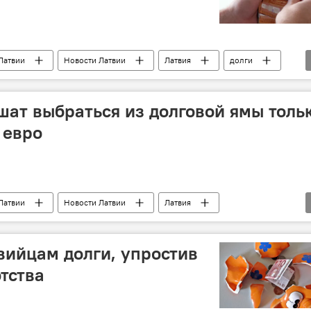
Латвии
Новости Латвии
Латвия
долги
ат выбраться из долговой ямы толь
 евро
Латвии
Новости Латвии
Латвия
вийцам долги, упростив
тства