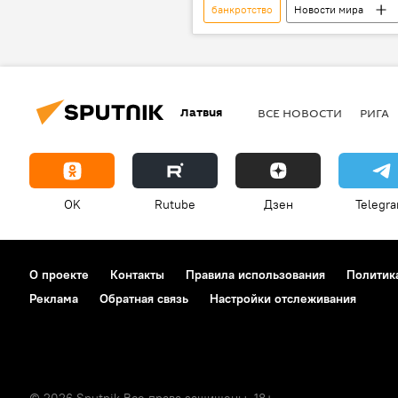
банкротство
Новости мира
антироссийские санкции
пр
Латвия
ВСЕ НОВОСТИ
РИГА
OK
Rutube
Дзен
Telegr
О проекте
Контакты
Правила использования
Политик
Реклама
Обратная связь
Настройки отслеживания