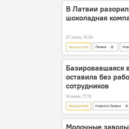
В Латвии разорил
шоколадная комп
27 июля, 15:24
банкротство
Латвия
Нов
Premium Chocolate
Лаура С
Базировавшаяся 
оставила без рабо
сотрудников
14 июня, 17:19
банкротство
Новости Латвии
Молочные заводы 