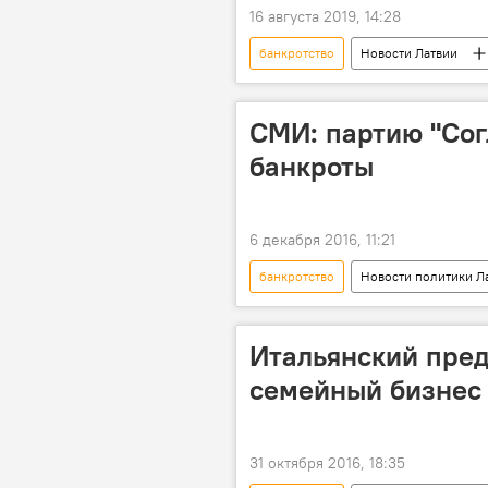
16 августа 2019, 14:28
банкротство
Новости Латвии
Минюст Латвии
СМИ: партию "Со
банкроты
6 декабря 2016, 11:21
банкротство
Новости политики Л
Артурс Правс
Юлия Малика-
финансирование партий
Итальянский пре
семейный бизнес 
31 октября 2016, 18:35