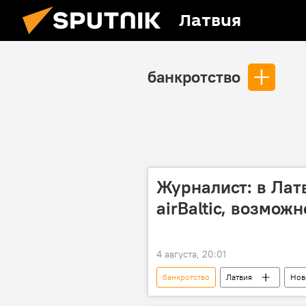
Латвия
банкротство
Журналист: в Латв
airBaltic, возмож
4 августа, 20:01
банкротство
Латвия
Нов
Новости экономики Латвии