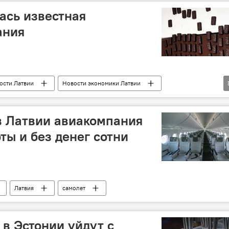
ась известная
ания
ости Латвии
Новости экономики Латвии
ебре
в Латвии авиакомпания
ты и без денег сотни
Латвия
самолет
в Эстонии уйдут с