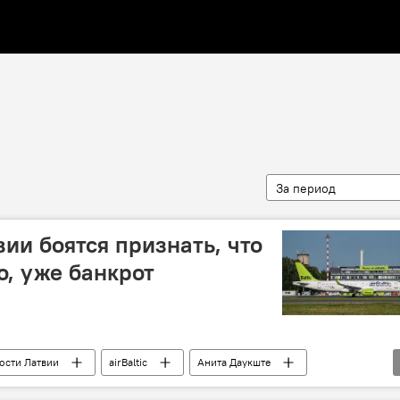
За период
ии боятся признать, что
но, уже банкрот
ости Латвии
airBaltic
Анита Даукште