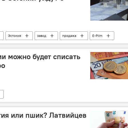
Эстония
завод
продажа
E-Piim
ии можно будет списать
ро
тия или пшик? Латвийцев