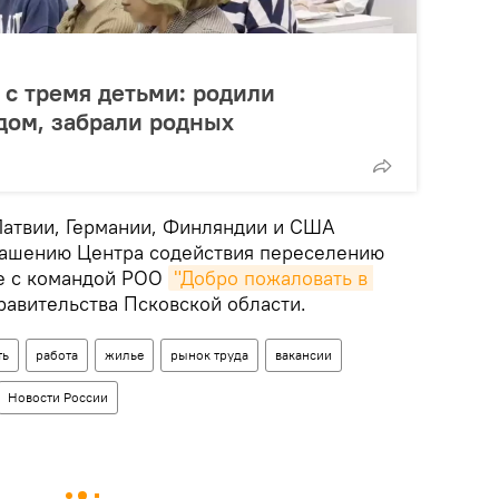
 с тремя детьми: родили
 дом, забрали родных
атвии, Германии, Финляндии и США
лашению Центра содействия переселению
е с командой РОО
"Добро пожаловать в 
авительства Псковской области.
ть
работа
жилье
рынок труда
вакансии
Новости России