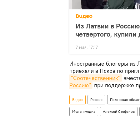
Видео
Из Латвии в Россию
четвертого, купили
7 мая, 17:17
Иностранные блогеры из Л
приехали в Псков по приг
"Соотечественник"
вмест
Россию"
при поддержке пр
Видео
Россия
Псковская облас
Мультимедиа
Алексей Стефанов